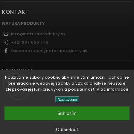
KONTAKT
NATURA PRODUKTY
info
@
naturaprodukty.sk
+421 907 060 776
facebook.com/naturaprodukty.sk
FACEBOOK
Používame súbory cookie, aby sme vám umožnili pohodlné
prehliadanie webovej stránky a vďaka analýze neustále
zlepšovali jej funkcie, výkon a použiteľnosť.
Viac informácií
Copyright 2026
Naturaprodukty.sk
. Všetky práva
Nastavenie
vyhradené.
Súhlasím
Vytvořil
Shoptet
| Design
Shoptak.cz.
Odmietnuť