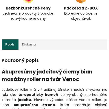
Bezkonkurenčné ceny
Packeta a Z-BOX
Jedinečné produkty v ponuke
Expresné doručenie
za zvýhodnené ceny
objednávok
Popis
Diskusia
Podrobný popis
Akupresúrny jadeitový čierny bian
masážny roller na tvár Venoc
Jadeitový roller má v tradičnej čínskej medicíne významnú
rolu ako
terapeutický kameň
. Je vyrobený z prírodného
kameňa
jadeitu
. Hlavnou výhodou nášho Venoc rolleru je
jeho
akupresúrna strana
, ktorá umožňuje cielenú