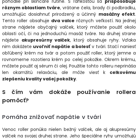
pohodlie pri skincare rutine. S ľahkosťou sa
prispôsobuje
rôznym oblastiam tváre
, vrátane čela, brady či podbradku,
umožňujúc dosiahnuť prirodzený a účinný
masážny efekt
.
Tento roller obsahuje
dva valce
rôznych veľkostí. Na jednej
strane nájdete obyčajný valček, ktorý môžete použiť okolo
oblasti očí, či na jednoduchú masáž tváre. Na druhej strane
nájdete
akupresúrny valček
, ktorý obsahuje ryhy. Vďaka
nim dokážete
uvoľniť napätie a bolesť
v tvári. Stačí naniesť
obľúbený krém na tvár a potom použiť roller, ktorý jemne a
rovnomerne rozotiera krém po celej pokožke. Okrem krému,
môžete použiť aj sérum či olej. Použitie tohto rolleru neprináša
len okamžitú relaxáciu, ale môže viesť k
celkovému
zlepšeniu kvality vašej pokožky
.
S čím vám dokáže používanie rollera
pomôcť?
Pomáha znižovať napätie v tvári
Venoc roller ponúka nielen bežný valček, ale aj akupresúrny
valček na svojej druhej strane. Jeho špeciálne ryhy umožňujú