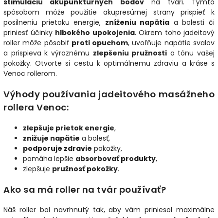
stimuláciu akupunktúrnych bodov
na tvári. Týmto
spôsobom môže použitie akupresúrnej strany prispieť k
posilneniu prietoku energie,
zníženiu napätia
a bolesti či
priniesť účinky
hlbokého upokojenia
. Okrem toho jadeitový
roller môže pôsobiť
proti opuchom
, uvoľňuje napätie svalov
a prispieva k výraznému
zlepšeniu pružnosti
a tónu vašej
pokožky. Otvorte si cestu k optimálnemu zdraviu a kráse s
Venoc rollerom.
Výhody používania jadeitového masážneho
rollera Venoc:
zlepšuje prietok energie
,
znižuje napätie
a bolesť,
podporuje zdravie
pokožky,
pomáha lepšie
absorbovať produkty
,
zlepšuje
pružnosť pokožky
.
Ako sa má roller na tvár používať?
Náš roller bol navrhnutý tak, aby vám priniesol maximálne