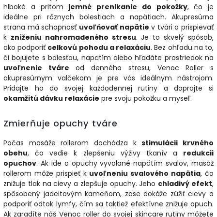
hlboké a pritom
jemné prenikanie do pokožky
, čo je
ideálne pri rôznych bolestiach a napätiach. Akupresúrna
strana má schopnosť
uvoľňovať napätie
v tvári a prispievať
k
zníženiu nahromadeného stresu
. Je to skvelý spôsob,
ako podporiť
celkovú pohodu a relaxáciu
. Bez ohľadu na to,
či bojujete s bolesťou, napätím alebo hľadáte prostriedok na
uvoľnenie tváre
od denného stresu, Venoc Roller s
akupresúrnym valčekom je pre vás ideálnym nástrojom.
Pridajte ho do svojej každodennej rutiny a doprajte si
okamžitú dávku relaxácie
pre svoju pokožku a myseľ.
Zmierňuje opuchy tváre
Počas masáže rollerom dochádza k
stimulácii krvného
obehu
, čo vedie k zlepšeniu výživy tkanív a
redukcii
opuchov
. Ak ide o opuchy vyvolané napätím svalov, masáž
rollerom môže prispieť k
uvoľneniu svalového napätia
, čo
znižuje tlak na cievy a zlepšuje opuchy. Jeho
chladivý efekt
,
spôsobený jadeitovým kameňom, zase dokáže zúžiť cievy a
podporiť odtok lymfy, čím sa taktiež efektívne znižuje opuch.
Ak zaradíte náš Venoc roller do svojej skincare rutiny môžete