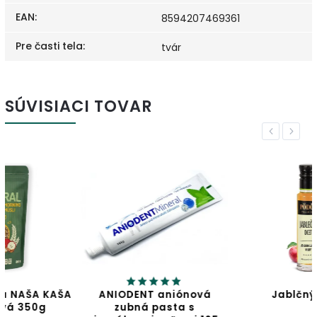
EAN
:
8594207469361
Pre časti tela
:
tvár
SÚVISIACI TOVAR
Previous
Next
ANIODENT aniónová
Jablčný ocot
zubná pasta s