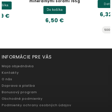
minerálnymi soľami 165g
Detail
Do košíka
6,32 €
6,50 €
500ml
INFORMÁCIE PRE VÁS
Moja objednávka
Kontakty
O nás
Doprava a platba
Bonusový program
Obchodné podmienky
Podmienky ochrany osobných údajov