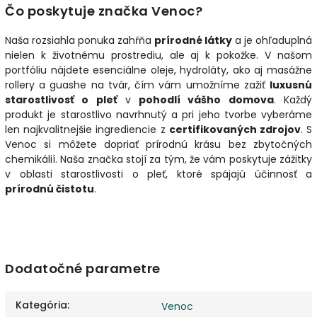
Čo poskytuje značka Venoc?
Naša rozsiahla ponuka zahŕňa
prírodné látky
a je ohľaduplná
nielen k životnému prostrediu, ale aj k pokožke. V našom
portfóliu nájdete esenciálne oleje, hydroláty, ako aj masážne
rollery a guashe na tvár, čím vám umožníme zažiť
luxusnú
starostlivosť o pleť
v
pohodlí vášho domova
. Každý
produkt je starostlivo navrhnutý a pri jeho tvorbe vyberáme
len najkvalitnejšie ingrediencie z
certifikovaných zdrojov
. S
Venoc si môžete dopriať prírodnú krásu bez zbytočných
chemikálií. Naša značka stojí za tým, že vám poskytuje zážitky
v oblasti starostlivosti o pleť, ktoré spájajú účinnosť a
prírodnú čistotu
.
Dodatočné parametre
Kategória
:
Venoc