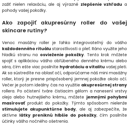
zažiť nielen relaxáciu, ale aj výrazné
zlepšenie vzhľadu
a
pohody vašej pokožky.
Ako zapojiť akupresúrny roller do vašej
skincare rutiny?
Venoc masážny roller je ľahko integrovateľný do vášho
každodenného rituálu
starostlivosti o pleť. Ráno využite jeho
hladkú stranu na
osvieženie pokožky
. Tento krok môžete
spojiť s aplikáciou vášho obľúbeného denného krému alebo
séra, čím ešte viac posilníte
hydratáciu a vitalitu
vašej pleti.
Ak sa sústredíte na oblasť očí, odporúčame náš mini masážny
roller, ktorý je presne prispôsobený jemnej pokožke okolo očí.
Večer je potom ideálny čas na využitie
akupresúrnej strany
rollera. Po očistení tváre čistiacim gélom a nanesení vrstvy
oleja alebo hutnejšieho krému, môžete
jemnými pohybmi
masírovať
produkt do pokožky. Týmto spôsobom nielenže
stimulujete akupunktúrne body
, ale aj zabezpečíte, že
aktívne
látky preniknú hlbšie do pokožky
, čím posilníte
účinky vášho nočného ošetrenia.