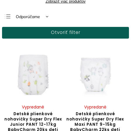
Zobraziť viac produktov
Odporúčame
Najlacnejšie
Otvoriť filter
Najdrahšie
Najpredávanejšie
Abecedne
Vypredané
Vypredané
Detské plienkové
Detské plienkové
nohavičky Super Dry Flex
nohavičky Super Dry Flex
Junior PANT 12-17kg
Maxi PANT 9-15kg
BabyCharm 20ks deti
BabyCharm 22ks deti