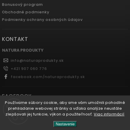
Bonusový program
Obchodné podmienky
Podmienky ochrany osobných údajov
KONTAKT
NATURA PRODUKTY
info
@
naturaprodukty.sk
+421 907 060 776
facebook.com/naturaprodukty.sk
FACEBOOK
Používame súbory cookie, aby sme vám umožnili pohodlné
prehliadanie webovej stránky a vďaka analýze neustále
zlepšovali jej funkcie, výkon a použiteľnosť.
Viac informácií
Copyright 2026
Naturaprodukty.sk
. Všetky práva
Nastavenie