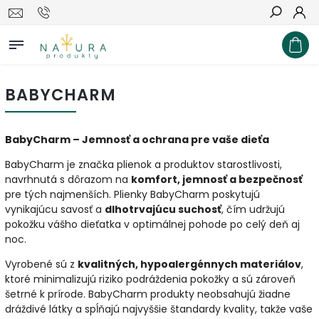
Hľadať
BABYCHARM
BabyCharm – Jemnosť a ochrana pre vaše dieťa
BabyCharm je značka plienok a produktov starostlivosti,
navrhnutá s dôrazom na
komfort, jemnosť a bezpečnosť
pre tých najmenších. Plienky BabyCharm poskytujú
vynikajúcu savosť a
dlhotrvajúcu suchosť
, čím udržujú
pokožku vášho dieťatka v optimálnej pohode po celý deň aj
noc.
Vyrobené sú z
kvalitných, hypoalergénnych materiálov
,
ktoré minimalizujú riziko podráždenia pokožky a sú zároveň
šetrné k prírode. BabyCharm produkty neobsahujú žiadne
dráždivé látky a spĺňajú najvyššie štandardy kvality, takže vaše