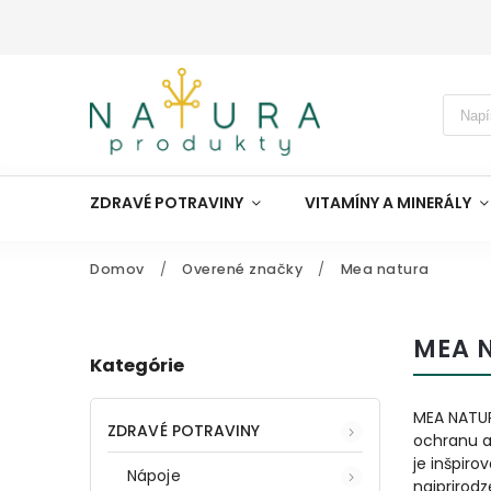
ZDRAVÉ POTRAVINY
VITAMÍNY A MINERÁLY
Domov
/
Overené značky
/
Mea natura
MEA 
Kategórie
MEA NATU
ZDRAVÉ POTRAVINY
ochranu a
je inšpiro
Nápoje
najprirodz