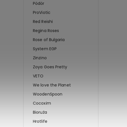
Pödör
ProViotic
Red Reishi
Regina Roses
Rose of Bulgaria
System EGP
Zinzino
Zoya Goes Pretty
VETO
We love the Planet
WoodenSpoon
Cocoxim
Bioruža
Hrotlife