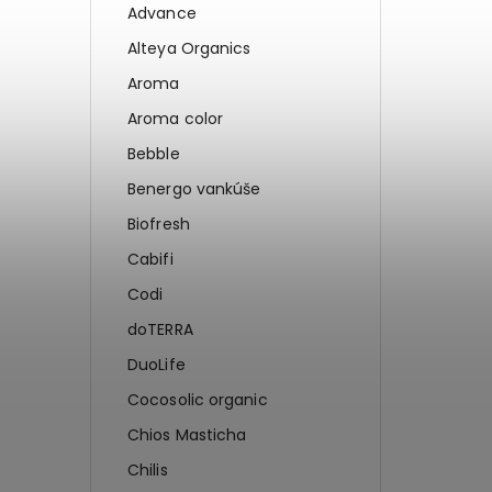
Advance
Alteya Organics
Aroma
Aroma color
Bebble
Benergo vankúše
Biofresh
Cabifi
Codi
doTERRA
DuoLife
Cocosolic organic
Chios Masticha
Chilis