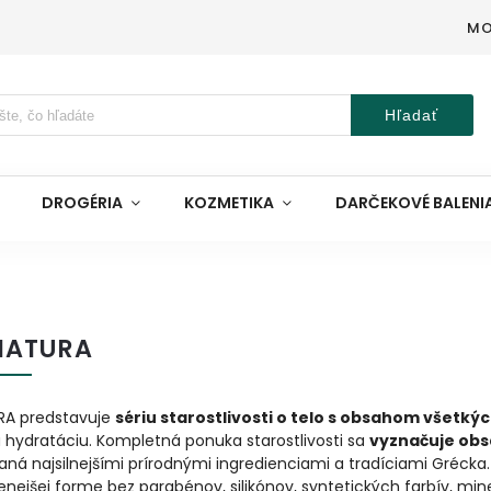
MO
Hľadať
DROGÉRIA
KOZMETIKA
DARČEKOVÉ BALENI
NATURA
RA predstavuje
sériu starostlivosti o telo s obsahom všetk
 hydratáciu. Kompletná ponuka starostlivosti sa
vyznačuje obs
vaná najsilnejšími prírodnými ingredienciami a tradíciami Grécka
enejšej forme bez parabénov, silikónov, syntetických farbív, min