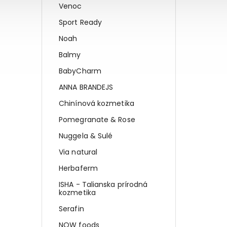
Venoc
Sport Ready
Noah
Balmy
BabyCharm
ANNA BRANDEJS
Chinínová kozmetika
Pomegranate & Rose
Nuggela & Sulé
Via natural
Herbaferm
ISHA - Talianska prírodná
kozmetika
Serafin
NOW foods