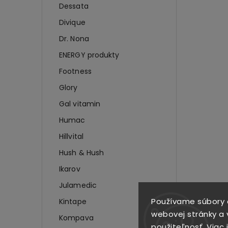
Dessata
Divique
Dr. Nona
ENERGY produkty
Footness
Glory
Gal vitamin
Humac
Hillvital
Hush & Hush
Ikarov
Julamedic
Používame súbory 
Kintape
webovej stránky a v
Kompava
použiteľnosť.
Viac 