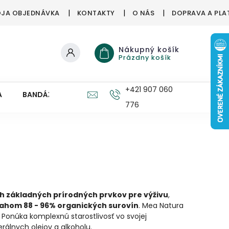
JA OBJEDNÁVKA
KONTAKTY
O NÁS
DOPRAVA A PLA
Nákupný košík
Prázdny košík
+421 907 060
A
BANDÁŽE, ORTÉZY
ZDRAVÉ HUBY
PRE DETI
776
ých základných prírodných prvkov pre výživu
,
ahom 88 - 96% organických surovín
. Mea Natura
. Ponúka komplexnú starostlivosť vo svojej
erálnych olejov a alkoholu.