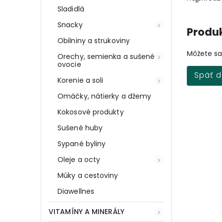
Sladidlá
Snacky
Produk
Obilniny a strukoviny
Môžete sa 
Orechy, semienka a sušené
ovocie
Späť 
Korenie a soli
Omáčky, nátierky a džemy
Kokosové produkty
Sušené huby
Sypané byliny
Oleje a octy
Múky a cestoviny
Diawellnes
VITAMÍNY A MINERÁLY