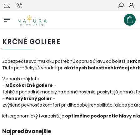
Hľadať
KRČNÉ GOLIERE
Zabezpečte svojmu krku potrebnú oporu a úľavu od bolesti s
krč
Tieto pomôcky sú vhodné pri
akútnych bolestiach krčnej chr
V ponuke nájdete:
-
Mäkké krčné goliere
–
ľahké a pohodlné modely na denné nosenie, poskytujú jemnú stab
-
Penový krčný golier
–
zvýšená pevnosť a komfort pri dlhodobej rehabilitácii alebo po úr
Ich ergonomický tvar zaisťuje
optimálne podopretie hlavy a k
Najpredávanejšie