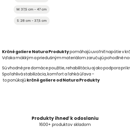
M: 37,5 cm - 47 cm
S: 28 cm - 37,5 cm
Krčné goliere Natura Produkty
pomáhajú uvoľniť napätie v krč
Vďaka mäkkým a priedušným materiálom zaručujú pohodlné nose
Sú vhodné pre domáce použitie, rehabilitáciu aj ako podpora pri kr
Spoľahlivá stabilizácia, komfort a ľahká úľava –
to ponúkajú
krčné goliere od Natura Produkty
Produkty ihneď k odoslaniu
1600+ produktov skladom