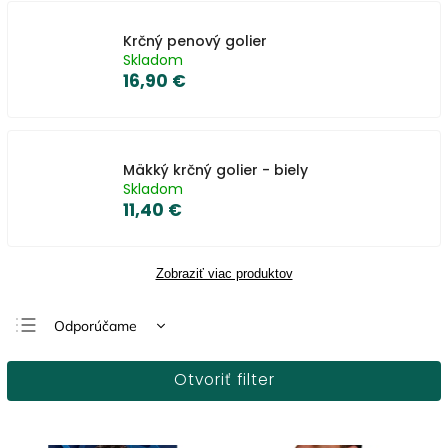
Krčný penový golier
Skladom
16,90 €
Mäkký krčný golier - biely
Skladom
11,40 €
Zobraziť viac produktov
Odporúčame
Najlacnejšie
Otvoriť filter
Najdrahšie
Najpredávanejšie