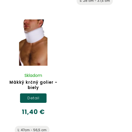
S: 28 cm - 37,5 cm
Skladom
Mäkký krčný golier -
biely
Detail
11,40 €
L: 47cm - 56,5 cm