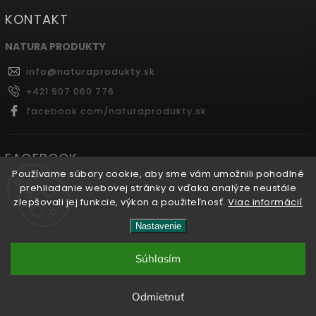
KONTAKT
NATURA PRODUKTY
info
@
naturaprodukty.sk
+421 907 060 776
facebook.com/naturaprodukty.sk
FACEBOOK
Používame súbory cookie, aby sme vám umožnili pohodlné
prehliadanie webovej stránky a vďaka analýze neustále
zlepšovali jej funkcie, výkon a použiteľnosť.
Viac informácií
Copyright 2026
Naturaprodukty.sk
. Všetky práva
Nastavenie
vyhradené.
Súhlasím
Vytvořil
Shoptet
| Design
Shoptak.cz.
Odmietnuť