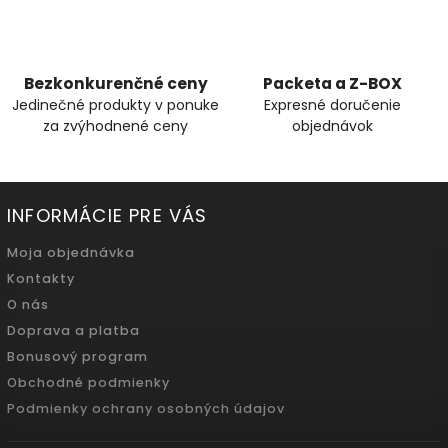
Bezkonkurenčné ceny
Packeta a Z-BOX
Jedinečné produkty v ponuke
Expresné doručenie
za zvýhodnené ceny
objednávok
INFORMÁCIE PRE VÁS
Moja objednávka
Kontakty
O nás
Doprava a platba
Bonusový program
Obchodné podmienky
Podmienky ochrany osobných údajov