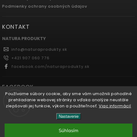
Podmienky ochrany osobných údajov
KONTAKT
NATURA PRODUKTY
info
@
naturaprodukty.sk
+421 907 060 776
facebook.com/naturaprodukty.sk
FACEBOOK
Používame súbory cookie, aby sme vám umožnili pohodlné
prehliadanie webovej stránky a vďaka analýze neustále
zlepšovali jej funkcie, výkon a použiteľnosť.
Viac informácií
Copyright 2026
Naturaprodukty.sk
. Všetky práva
Nastavenie
vyhradené.
Súhlasím
Vytvořil
Shoptet
| Design
Shoptak.cz.