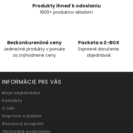
Produkty ihneď k odoslaniu
1600+ produktov skladom
Bezkonkurenčné ceny
Packeta a Z-BOX
Jedinečné produkty v ponuke
Expresné doručenie
za zvýhodnené ceny
objednávok
INFORMÁCIE PRE VÁS
Moja objednávka
Kontakty
O nás
Doprava a platba
Bonusový program
Obchodné podmienky