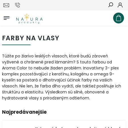
Hľadať
FARBY NA VLASY
Túžite po žiarivo lesklých vlasoch, ktoré budú zároveň
vyživené a chránené pred lámaním? S touto farbou od
Aroma Color to nebude žiaden problém. Inovatívny 3- plex
komplex pozostávajúci z keratínu, kolagénu a omega 9-
kyselín sa postará o dlhotrvajúci účinok farby na vašich
vlasoch. Nie len, že farba dlho vydrží, ale taktiež posilňuje ich
štruktúru a elasticitu. Výsledkom sú silné, obnovené a
hydratované vlasy s prirodzeným odtieňom.
Najpredávanejšie