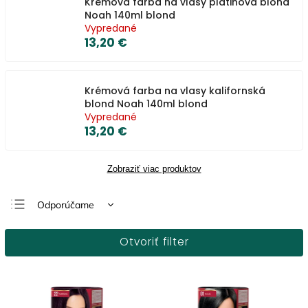
Krémová farba na vlasy platinová blond
Noah 140ml blond
Vypredané
13,20 €
Krémová farba na vlasy kalifornská
blond Noah 140ml blond
Vypredané
13,20 €
Zobraziť viac produktov
Odporúčame
Najlacnejšie
Otvoriť filter
Najdrahšie
Najpredávanejšie
Abecedne