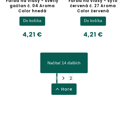
Farba na vlasy - svetlý
Farba na vlasy - sýto
gaštan č. 04 Aroma
červená č. 27 Aroma
Color hnedá
Color červená
Do košíka
Do košíka
4,21 €
4,21 €
Načítať 14 ďalších
1
2
Hore