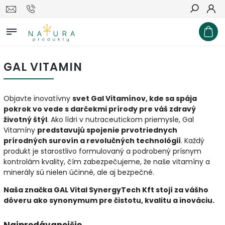
Hľadať
GAL VITAMIN
Objavte inovatívny
svet Gal Vitamínov, kde sa spája
pokrok vo vede s darčekmi prírody pre váš zdravý
životný štýl
. Ako lídri v nutraceutickom priemysle, Gal
Vitamíny
predstavujú spojenie prvotriednych
prírodných surovín a revolučných technológií
. Každý
produkt je starostlivo formulovaný a podrobený prísnym
kontrolám kvality, čím zabezpečujeme, že naše vitamíny a
minerály sú nielen účinné, ale aj bezpečné.
Naša značka GAL Vital SynergyTech Kft stojí za vášho
dôveru ako synonymum pre čistotu, kvalitu a inováciu.