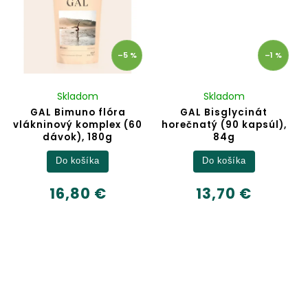
–5 %
–1 %
Skladom
Skladom
GAL Bimuno flóra
GAL Bisglycinát
vlákninový komplex (60
horečnatý (90 kapsúl),
dávok), 180g
84g
Do košíka
Do košíka
16,80 €
13,70 €