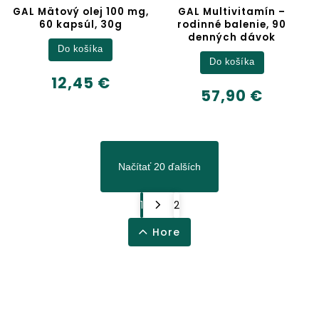
GAL Mätový olej 100 mg,
GAL Multivitamín –
60 kapsúl, 30g
rodinné balenie, 90
denných dávok
Do košíka
Do košíka
12,45 €
57,90 €
Načítať 20 ďalších
1
2
Hore