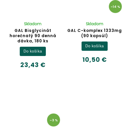
–14 %
Skladom
Skladom
GAL Bisglycinát
GAL C-komplex 1333mg
horečnatý 90 denná
(90 kapsúl)
dávka, 180 ks
Do košíka
Do košíka
10,50 €
23,43 €
–3 %