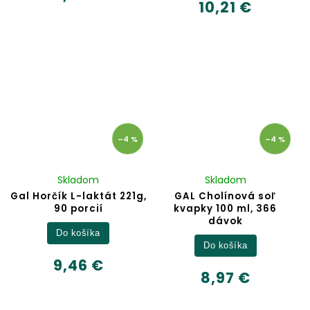
10,21 €
–4 %
–4 %
Skladom
Skladom
Gal Horčík L-laktát 221g,
GAL Cholínová soľ
90 porcií
kvapky 100 ml, 366
dávok
Do košíka
Do košíka
9,46 €
8,97 €