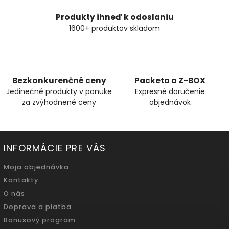
Produkty ihneď k odoslaniu
1600+ produktov skladom
Bezkonkurenčné ceny
Packeta a Z-BOX
Jedinečné produkty v ponuke
Expresné doručenie
za zvýhodnené ceny
objednávok
INFORMÁCIE PRE VÁS
Moja objednávka
Kontakty
O nás
Doprava a platba
Bonusový program