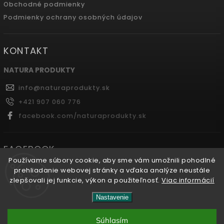
Obchodné podmienky
Podmienky ochrany osobných údajov
KONTAKT
NATURA PRODUKTY
info
@
naturaprodukty.sk
+421 907 060 776
facebook.com/naturaprodukty.sk
FACEBOOK
Používame súbory cookie, aby sme vám umožnili pohodlné
prehliadanie webovej stránky a vďaka analýze neustále
zlepšovali jej funkcie, výkon a použiteľnosť.
Viac informácií
Copyright 2026
Naturaprodukty.sk
. Všetky práva
Nastavenie
vyhradené.
Súhlasím