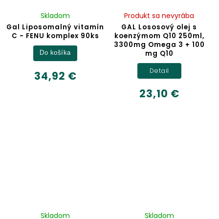
Skladom
Produkt sa nevyrába
Gal Liposomalný vitamín
GAL Lososový olej s
C - FENU komplex 90ks
koenzýmom Q10 250ml,
3300mg Omega 3 + 100
mg Q10
Do košíka
Detail
34,92 €
23,10 €
Skladom
Skladom