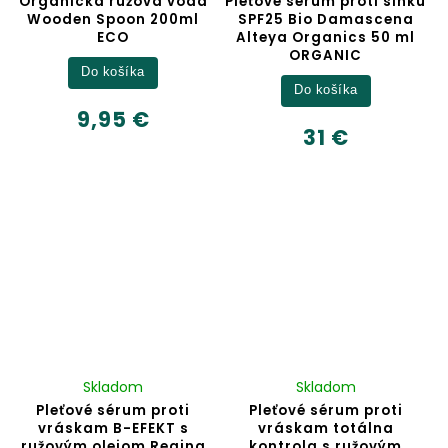
Organická ružová voda
Pleťové sérum proti slnku
Wooden Spoon 200ml
SPF25 Bio Damascena
ECO
Alteya Organics 50 ml
ORGANIC
Do košíka
Do košíka
9,95 €
31 €
Skladom
Skladom
Pleťové sérum proti
Pleťové sérum proti
vráskam B-EFEKT s
vráskam totálna
ružovým olejom Regina
kontrola s ružovým