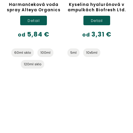
Harmančeková voda
Kyselina hyalurónová v
spray Alteya Organics
ampulkách Biofresh Ltd.
Detail
Detail
5,84 €
3,31 €
od
od
60ml sklo
100ml
5ml
10x5ml
120ml sklo