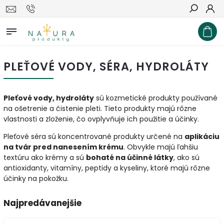
Hľadať
PLEŤOVÉ VODY, SÉRA, HYDROLÁTY
Pleťové vody, hydroláty
sú kozmetické produkty používané
na ošetrenie a čistenie pleti. Tieto produkty majú rôzne
vlastnosti a zloženie, čo ovplyvňuje ich použitie a účinky.
Pleťové séra sú koncentrované produkty určené na
aplikáciu
na tvár pred nanesením krému
. Obvykle majú ľahšiu
textúru ako krémy a sú
bohaté na účinné látky
, ako sú
antioxidanty, vitamíny, peptidy a kyseliny, ktoré majú rôzne
účinky na pokožku.
Najpredávanejšie