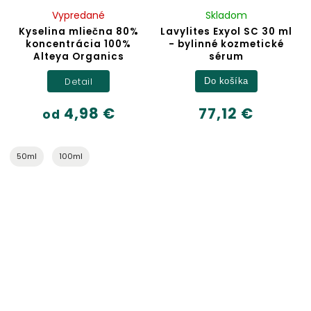
Vypredané
Skladom
Kyselina mliečna 80%
Lavylites Exyol SC 30 ml
koncentrácia 100%
- bylinné kozmetické
Alteya Organics
sérum
Detail
Do košíka
4,98 €
77,12 €
od
50ml
100ml