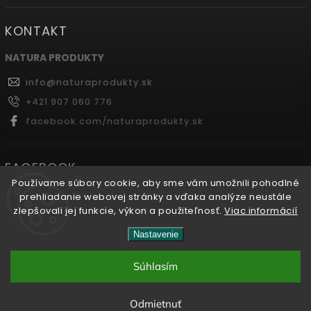
KONTAKT
NATURA PRODUKTY
info
@
naturaprodukty.sk
+421 907 060 776
facebook.com/naturaprodukty.sk
FACEBOOK
Používame súbory cookie, aby sme vám umožnili pohodlné
prehliadanie webovej stránky a vďaka analýze neustále
zlepšovali jej funkcie, výkon a použiteľnosť.
Viac informácií
Copyright 2026
Naturaprodukty.sk
. Všetky práva
Nastavenie
vyhradené.
Súhlasím
Vytvořil
Shoptet
| Design
Shoptak.cz.
Odmietnuť