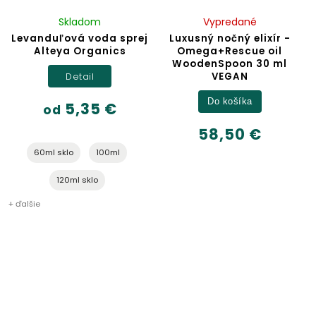
Skladom
Vypredané
Levanduľová voda sprej
Luxusný nočný elixír -
Alteya Organics
Omega+Rescue oil
WoodenSpoon 30 ml
VEGAN
Detail
Do košíka
5,35 €
od
58,50 €
60ml sklo
100ml
120ml sklo
+ ďalšie