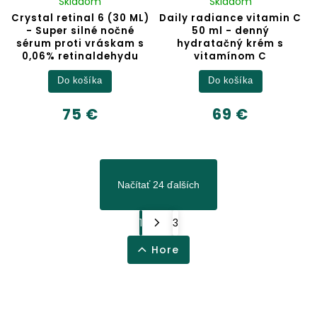
Skladom
Skladom
Crystal retinal 6 (30 ML)
Daily radiance vitamin C
- Super silné nočné
50 ml - denný
sérum proti vráskam s
hydratačný krém s
0,06% retinaldehydu
vitamínom C
Do košíka
Do košíka
75 €
69 €
Načítať 24 ďalších
1
3
Hore