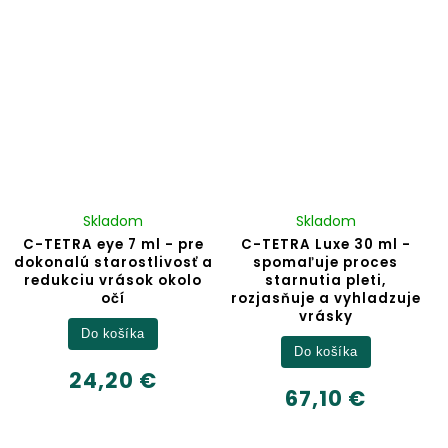
Skladom
Skladom
C-TETRA eye 7 ml - pre
C-TETRA Luxe 30 ml -
dokonalú starostlivosť a
spomaľuje proces
redukciu vrások okolo
starnutia pleti,
očí
rozjasňuje a vyhladzuje
vrásky
Do košíka
Do košíka
24,20 €
67,10 €