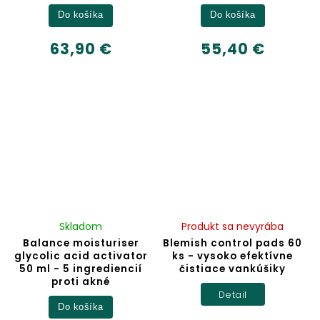
Do košíka
Do košíka
63,90 €
55,40 €
Skladom
Produkt sa nevyrába
Balance moisturiser
Blemish control pads 60
glycolic acid activator
ks - vysoko efektívne
50 ml - 5 ingrediencií
čistiace vankúšiky
proti akné
Detail
Do košíka