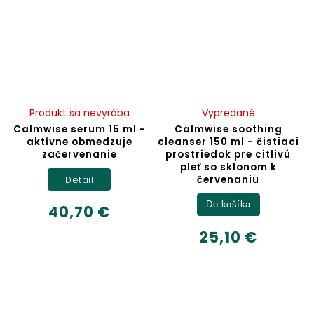
Produkt sa nevyrába
Vypredané
Calmwise serum 15 ml -
Calmwise soothing
aktívne obmedzuje
cleanser 150 ml - čistiaci
začervenanie
prostriedok pre citlivú
pleť so sklonom k
červenaniu
Detail
Do košíka
40,70 €
25,10 €