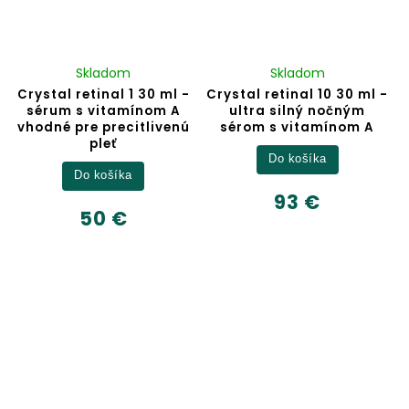
Skladom
Skladom
Crystal retinal 1 30 ml -
Crystal retinal 10 30 ml -
sérum s vitamínom A
ultra silný nočným
vhodné pre precitlivenú
sérom s vitamínom A
pleť
Do košíka
Do košíka
93 €
50 €