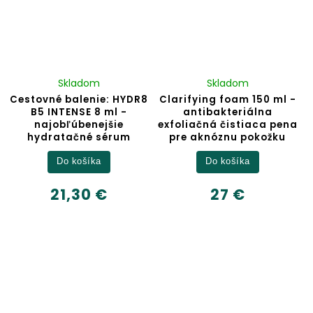
Skladom
Skladom
Cestovné balenie: HYDR8
Clarifying foam 150 ml -
B5 INTENSE 8 ml -
antibakteriálna
najobľúbenejšie
exfoliačná čistiaca pena
hydratačné sérum
pre aknóznu pokožku
Do košíka
Do košíka
21,30 €
27 €