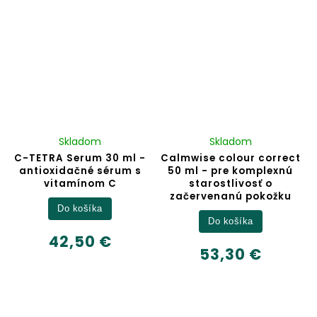
Skladom
Skladom
C-TETRA Serum 30 ml -
Calmwise colour correct
antioxidačné sérum s
50 ml - pre komplexnú
vitamínom C
starostlivosť o
začervenanú pokožku
Do košíka
Do košíka
42,50 €
53,30 €