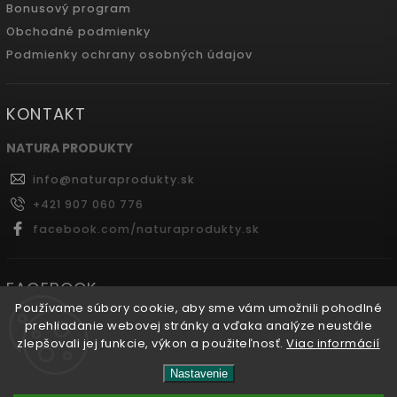
Bonusový program
Obchodné podmienky
Podmienky ochrany osobných údajov
KONTAKT
NATURA PRODUKTY
info
@
naturaprodukty.sk
+421 907 060 776
facebook.com/naturaprodukty.sk
FACEBOOK
Používame súbory cookie, aby sme vám umožnili pohodlné
prehliadanie webovej stránky a vďaka analýze neustále
zlepšovali jej funkcie, výkon a použiteľnosť.
Viac informácií
Copyright 2026
Naturaprodukty.sk
. Všetky práva
Nastavenie
vyhradené.