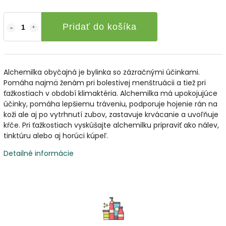
Pridať do košíka
Alchemilka obyčajná je bylinka so zázračnými účinkami.
Pomáha najmä ženám pri bolestivej menštruácii a tiež pri
ťažkostiach v období klimaktéria. Alchemilka má upokojujúce
účinky, pomáha lepšiemu tráveniu, podporuje hojenie rán na
koži ale aj po vytrhnutí zubov, zastavuje krvácanie a uvoľňuje
kŕče. Pri ťažkostiach vyskúšajte alchemilku pripraviť ako nálev,
tinktúru alebo aj horúci kúpeľ.
Detailné informácie