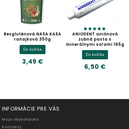
A KAŠA
ANIODENT aniónová
Jablčný ocot
0g
zubná pasta s
minerálnymi soľami 165g
Detail
Do košíka
6,32 €
6,50 €
500ml
INFORMÁCIE PRE VÁS
Moja objednávka
Kontakty