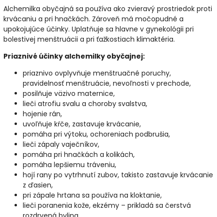
Alchemilka obyčajná sa používa ako zvieravý prostriedok proti
krvácaniu a pri hnačkách. Zároveň má močopudné a
upokojujúce účinky. Uplatňuje sa hlavne v gynekológii pri
bolestivej menštruácii a pri ťažkostiach klimaktéria.
Priaznivé účinky alchemilky obyčajnej:
priaznivo ovplyvňuje menštruačné poruchy,
pravidelnosť menštruácie,
nevoľnosti v prechode,
posilňuje väzivo maternice,
lieči atrofiu svalu a choroby svalstva,
hojenie rán,
uvoľňuje kŕče, zastavuje krvácanie,
pomáha pri výtoku, ochoreniach podbrušia,
lieči zápaly vaječníkov,
pomáha pri hnačkách a kolikách,
pomáha lepšiemu tráveniu,
hojí rany po vytrhnutí zubov, takisto zastavuje krvácanie
z ďasien,
pri zápale hrtana sa používa na kloktanie,
lieči poranenia kože, ekzémy – prikladá sa čerstvá
rozdrvená bylina,