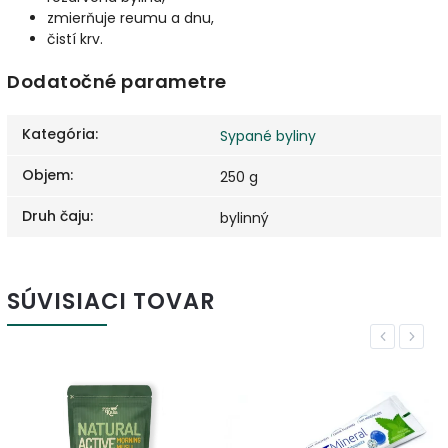
zmierňuje reumu a dnu,
čistí krv.
Dodatočné parametre
Kategória
:
Sypané byliny
Objem
:
250 g
Druh čaju
:
bylinný
SÚVISIACI TOVAR
Previous
Next