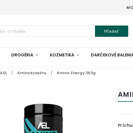
MO
Hľadať
DROGÉRIA
KOZMETIKA
DARČEKOVÉ BALENI
 ASL
/
Aminokyseliny
/
Amino Energy 360g
AMI
Príchu