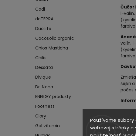
Čučori
Codi
l-valín,
doTERRA
(kyseli
farbivo
DuoLife
Ananá
Cocosolic organic
valín, l
Chios Masticha
(kyseli
farbivo
Chilis
Dávko
Dessata
Divique
Zmieša
šejkri 
Dr. Nona
počas a
ENERGY produkty
Inform
Footness
Vyroben
Glory
Používame súbory 
Podmie
Gal vitamin
webovej stránky a v
Uchová
použiteľnosť.
Viac 
Humac