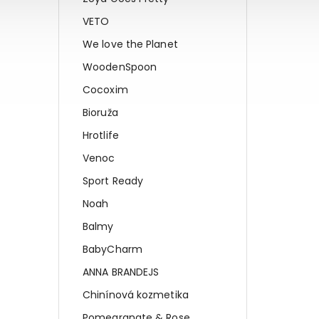
VETO
We love the Planet
WoodenSpoon
Cocoxim
Bioruža
Hrotlife
Venoc
Sport Ready
Noah
Balmy
BabyCharm
ANNA BRANDEJS
Chinínová kozmetika
Pomegranate & Rose