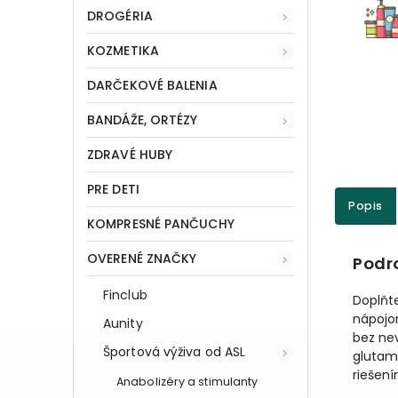
DROGÉRIA
KOZMETIKA
DARČEKOVÉ BALENIA
BANDÁŽE, ORTÉZY
ZDRAVÉ HUBY
PRE DETI
Popis
KOMPRESNÉ PANČUCHY
OVERENÉ ZNAČKY
Podr
Finclub
Doplňt
nápojom
Aunity
bez nev
Športová výživa od ASL
glutamí
riešení
Anabolizéry a stimulanty