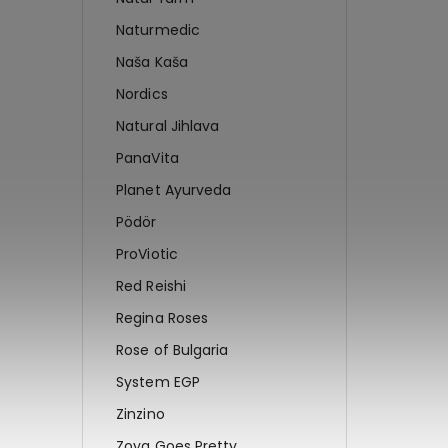
Naturmedic
Naša Kaša
Nordics
Natural Jihlava
PanaVita
Planet Ayurveda
Pödör
ProViotic
Red Reishi
Regina Roses
Rose of Bulgaria
System EGP
Zinzino
Zoya Goes Pretty