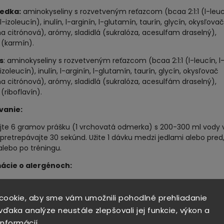
edka:
aminokyseliny s rozvetveným reťazcom (bcaa 2:1:1 (l-leuc
 l-izoleucín), inulín, l-arginín, l-glutamín, taurín, glycín, okysľovač
na citrónová), arómy, sladidlá (sukralóza, acesulfam draselný),
 (karmín).
s
: aminokyseliny s rozvetveným reťazcom (bcaa 2:1:1 (l-leucín, l
-izoleucín), inulín, l-arginín, l-glutamín, taurín, glycín, okysľovač
na citrónová), arómy, sladidlá (sukralóza, acesulfám draselný),
 (riboflavín).
vanie:
jte 6 gramov prášku (1 vrchovatá odmerka) s 200-300 ml vody 
a pretrepávajte 30 sekúnd. Užite 1 dávku medzi jedlami alebo pred
lebo po tréningu.
ácie o alergénoch:
é v zariadení, ktoré používa mlieko, sóju, vajcia a orechy.
cookie, aby sme vám umožnili pohodlné prehliadanie
nky skladovania:
ďaka analýze neustále zlepšovali jej funkcie, výkon a
vajte mimo dosahu detí. fľašu uchovávajte tesne uzavretú pri
informácií