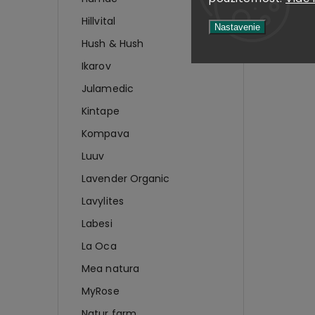
teplot
Hillvital
slnkom
Nastavenie
Hush & Hush
Ikarov
Julamedic
Kintape
Kompava
Luuv
Lavender Organic
Lavylites
Labesi
La Oca
Mea natura
MyRose
Natur farm