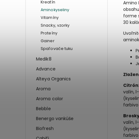
Kreatín
Amino 
obsahuj
Aminokyseliny
forme s
Vitamíny
30 kalór
Snacky, vzorky
Uvoľnit
Proteíny
aminok
Gainer
Spaľovače tuku
P
B
Medik8
J
Advance
Zložen
Alteya Organics
Citrón
Aroma
valín, l
(kyseli
Aroma color
farbivo
Bebble
Brosky
Benergo vankúše
valín, l
Biofresh
(kyseli
farbivo
Cabifi