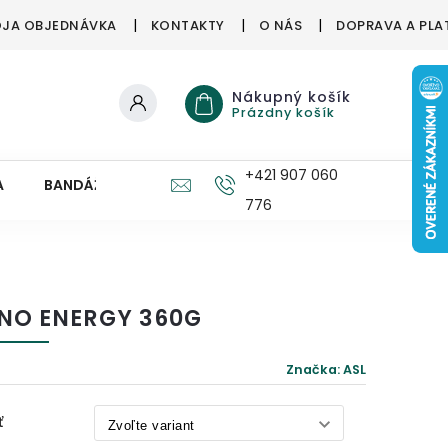
JA OBJEDNÁVKA
KONTAKTY
O NÁS
DOPRAVA A PLA
Nákupný košík
Prázdny košík
+421 907 060
A
BANDÁŽE, ORTÉZY
ZDRAVÉ HUBY
PRE DETI
776
NO ENERGY 360G
Značka:
ASL
ť