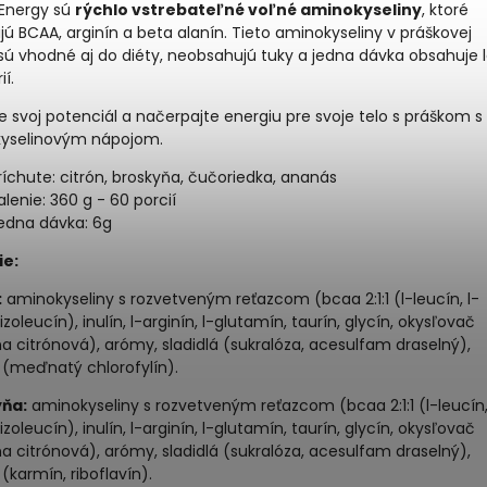
Energy sú
rýchlo vstrebateľné voľné aminokyseliny
, ktoré
ú BCAA, arginín a beta alanín. Tieto aminokyseliny v práškovej
ú vhodné aj do diéty, neobsahujú tuky a jedna dávka obsahuje 
ií.
e svoj potenciál a načerpajte energiu pre svoje telo s práškom s
yselinovým nápojom.
ríchute: citrón, broskyňa, čučoriedka, ananás
alenie: 360 g - 60 porcií
edna dávka: 6g
ie:
:
aminokyseliny s rozvetveným reťazcom (bcaa 2:1:1 (l-leucín, l-
-izoleucín), inulín, l-arginín, l-glutamín, taurín, glycín, okysľovač
na citrónová), arómy, sladidlá (sukralóza, acesulfam draselný),
 (meďnatý chlorofylín).
ňa:
aminokyseliny s rozvetveným reťazcom (bcaa 2:1:1 (l-leucín,
-izoleucín), inulín, l-arginín, l-glutamín, taurín, glycín, okysľovač
na citrónová), arómy, sladidlá (sukralóza, acesulfam draselný),
 (karmín, riboflavín).