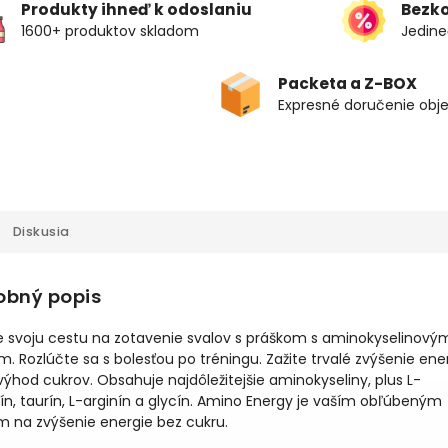
Produkty ihneď k odoslaniu
Bezk
1600+ produktov skladom
Jedine
Packeta a Z-BOX
Expresné doručenie obj
Diskusia
obný popis
e svoju cestu na zotavenie svalov s práškom s aminokyselinový
. Rozlúčte sa s bolesťou po tréningu. Zažite trvalé zvýšenie ene
ýhod cukrov. Obsahuje najdôležitejšie aminokyseliny, plus L-
n, taurín, L-arginín a glycín. Amino Energy je vaším obľúbeným
m na zvýšenie energie bez cukru.