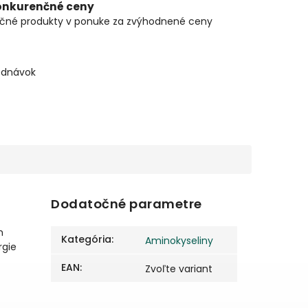
onkurenčné ceny
čné produkty v ponuke za zvýhodnené ceny
ednávok
Dodatočné parametre
m
Kategória
:
Aminokyseliny
rgie
EAN
:
Zvoľte variant