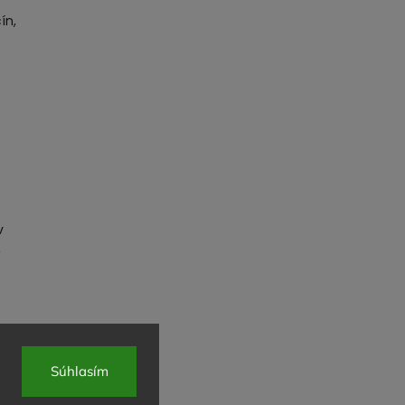
ín,
-
v
,
Súhlasím