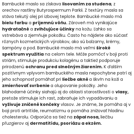
Bambucké maslo sa získava
lisovaním za studena
, z
orechov rastliny Butyrospermum Parkii. Z textúry masla sa
stáva tekutý olej pri izbovej teplote. Bambucké maslo má
bielu farbu
a
príjemnú vôňu.
Zároveň má vynikajúce
hydratačné
a
zvlhčujúce účinky
na kožu. Ľahko sa
vstrebáva a zjemňuje pokožku. Často ho nájdete ako súčasť
rôznych kozmetických výrobkov, ako sú balzamy, krémy,
šampóny a pod. Bambucké maslo má veľmi
široké
spektrum využitia
na celom tele. Môže pomôcť v boji proti
striám, stimuluje produkciu kolagénu a taktiež podporuje
prirodzenú
ochranu pred slnečným žiarením.
K ďalším
pozitívnym vplyvom bambuckého masla nepochybne patrí aj
jeho schopnosť pomáhať pri
liečbe akné
a škvŕn na koži a
zmierňovať svrbenie
a olupovanie pokožky. Jeho
blahodarné účinky siahajú aj do oblasti starostlivosti o
vlasy,
pretože stimuluje ich rast, zabraňuje ich vypadávaniu a
vyživuje zničené končeky
vlasov. Je známe, že pomáha aj v
boji proti artritíde, reumatizmu a pomáha znižovať hladinu
cholesterolu. Odporúča sa tiež na
zápal nosa,
liečbu
pľuzgierov aj
dermatitídu, psoriázu a ekzém.