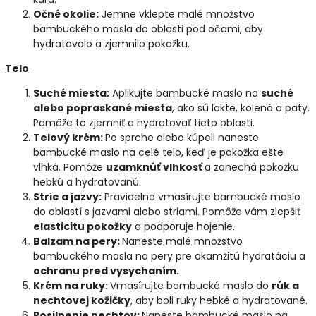
Očné okolie:
Jemne vklepte malé množstvo
bambuckého masla do oblasti pod očami, aby
hydratovalo a zjemnilo pokožku.
Telo
Suché miesta:
Aplikujte bambucké maslo na
suché
alebo popraskané miesta
, ako sú lakte, kolená a päty.
Pomôže to zjemniť a hydratovať tieto oblasti.
Telový krém:
Po sprche alebo kúpeli naneste
bambucké maslo na celé telo, keď je pokožka ešte
vlhká. Pomôže
uzamknúť vlhkosť
a zanechá pokožku
hebkú a hydratovanú.
Strie a jazvy:
Pravidelne vmasírujte bambucké maslo
do oblastí s jazvami alebo striami. Pomôže vám zlepšiť
elasticitu pokožky
a podporuje hojenie.
Balzam na pery:
Naneste malé množstvo
bambuckého masla na pery pre okamžitú hydratáciu a
ochranu pred vysychaním.
Krém na ruky:
Vmasírujte bambucké maslo do
rúk a
nechtovej kožičky
, aby boli ruky hebké a hydratované.
Posilnenie nechtov:
Naneste bambucké maslo na