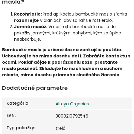
masla?
Rozohriatie:
Pred aplikáciou bambucké maslo zľahka
rozohrejte
v dlaniach, aby sa ľahšie roztieralo.
Jemná masáž:
Vmasírujte bambucké maslo do
pokožky jemnými, krúživými pohybmi, kým sa úplne
neabsorbuje.
Bambucké maslo je určené iba na vonkajšie použitie.
Uchovávajte ho mimo dosahu detí. Zabráňte kontaktu s
očami. Pokiaľ dôjde k podráždeniu kože, prestaňte
maslo používať. Skladujte ho na chladnom a suchom
mieste, mimo dosahu priameho slnečného žiarenia.
Dodatočné parametre
Kategória
:
Alteya Organics
EAN
:
3800219792546
Typ pokožky
:
zrelá