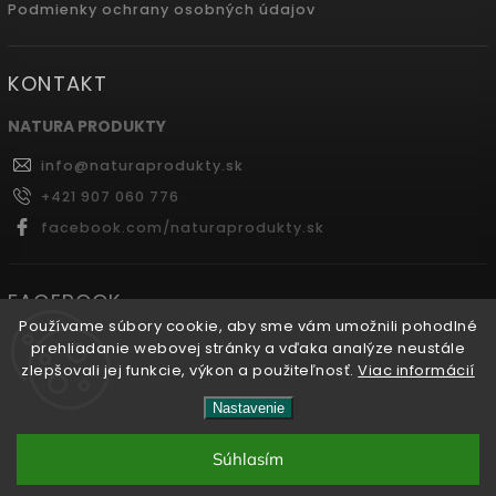
Podmienky ochrany osobných údajov
KONTAKT
NATURA PRODUKTY
info
@
naturaprodukty.sk
+421 907 060 776
facebook.com/naturaprodukty.sk
FACEBOOK
Používame súbory cookie, aby sme vám umožnili pohodlné
prehliadanie webovej stránky a vďaka analýze neustále
zlepšovali jej funkcie, výkon a použiteľnosť.
Viac informácií
Copyright 2026
Naturaprodukty.sk
. Všetky práva
Nastavenie
vyhradené.
Súhlasím
Vytvořil
Shoptet
| Design
Shoptak.cz.