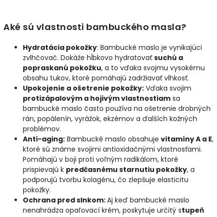
Aké sú vlastnosti bambuckého masla?
Hydratácia pokožky
: Bambucké maslo je vynikajúci
zvlhčovač. Dokáže hĺbkovo hydratovať
suchú a
popraskanú pokožku
, a to vďaka svojmu vysokému
obsahu tukov, ktoré pomáhajú zadržiavať vlhkosť.
Upokojenie a ošetrenie pokožky:
Vďaka svojim
protizápalovým a hojivým vlastnostiam
sa
bambucké maslo často používa na ošetrenie drobných
rán, popálenín, vyrážok, ekzémov a ďalších kožných
problémov.
Anti-aging:
Bambucké maslo obsahuje
vitamíny A a E
,
ktoré sú známe svojimi antioxidačnými vlastnosťami.
Pomáhajú v boji proti voľným radikálom, ktoré
prispievajú k
predčasnému starnutiu pokožky
, a
podporujú tvorbu kolagénu, čo zlepšuje elasticitu
pokožky.
Ochrana pred slnkom:
Aj keď bambucké maslo
nenahrádza opaľovací krém, poskytuje určitý s
tupeň