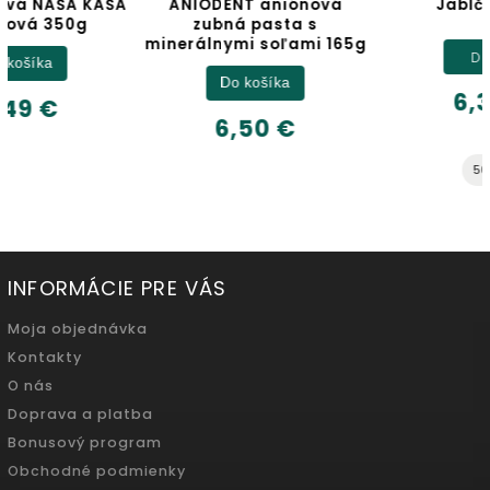
ANIODENT aniónová
Jablčný ocot
zubná pasta s
minerálnymi soľami 165g
Detail
Do košíka
6,32 €
6,50 €
500ml
INFORMÁCIE PRE VÁS
Moja objednávka
Kontakty
O nás
Doprava a platba
Bonusový program
Obchodné podmienky