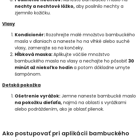
nechty a nechtové lôžko,
aby posilnilo nechty a
zjemnilo kožičku.
Vlasy
Kondicionér:
Rozohrejte malé množstvo bambuckého
masla v dlaniach a naneste ho na vlhké alebo suché
vlasy, zamerajte sa na končeky.
Hĺbková maska:
Aplikujte väčšie množstvo
bambuckého masla na vlasy a nechajte ho pôsobiť
30
minút až niekoľko hodín
a potom dôkladne umyte
šampónom.
Detská pokožka
Ošetrenie vyrážok:
Jemne naneste bambucké maslo
na pokožku dieťaťa,
najmä na oblasti s vyrážkami
alebo podráždením, ako je oblasť plienok.
Ako postupovať pri aplikácii bambuckého