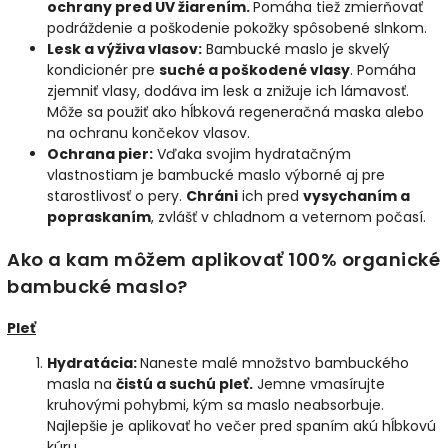
ochrany pred UV žiarením.
Pomáha tiež zmierňovať
podráždenie a poškodenie pokožky spôsobené slnkom.
Lesk a výživa vlasov:
Bambucké maslo je skvelý
kondicionér pre
suché a poškodené vlasy
. Pomáha
zjemniť vlasy, dodáva im lesk a znižuje ich lámavosť.
Môže sa použiť ako hĺbková regeneračná maska ​​alebo
na ochranu končekov vlasov.
Ochrana pier:
Vďaka svojim hydratačným
vlastnostiam je bambucké maslo výborné aj pre
starostlivosť o pery.
Chráni
ich pred
vysychaním a
popraskaním
, zvlášť v chladnom a veternom počasí.
Ako a kam môžem aplikovať 100% organické
bambucké maslo?
Pleť
Hydratácia:
Naneste malé množstvo bambuckého
masla na
čistú a suchú pleť.
Jemne vmasírujte
kruhovými pohybmi, kým sa maslo neabsorbuje.
Najlepšie je aplikovať ho večer pred spaním akú hĺbkovú
kúru.