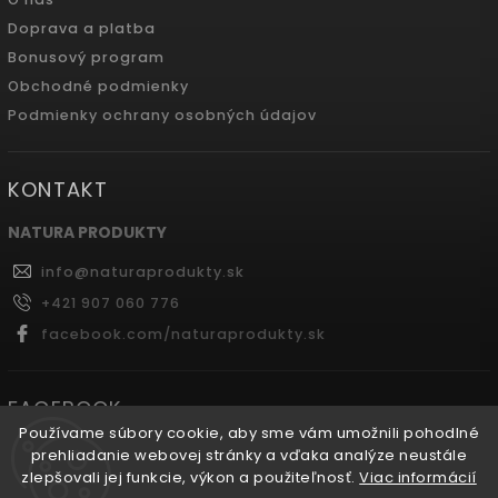
Doprava a platba
Bonusový program
Obchodné podmienky
Podmienky ochrany osobných údajov
KONTAKT
NATURA PRODUKTY
info
@
naturaprodukty.sk
+421 907 060 776
facebook.com/naturaprodukty.sk
FACEBOOK
Používame súbory cookie, aby sme vám umožnili pohodlné
prehliadanie webovej stránky a vďaka analýze neustále
zlepšovali jej funkcie, výkon a použiteľnosť.
Viac informácií