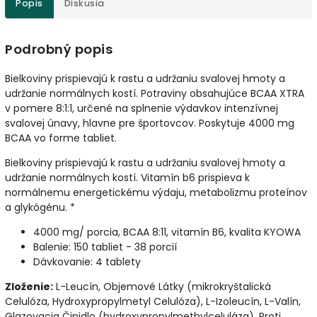
Popis
Diskusia
Podrobný popis
Bielkoviny prispievajú k rastu a udržaniu svalovej hmoty a
udržanie normálnych kostí. Potraviny obsahujúce BCAA XTRA
v pomere 8:1:1, určené na splnenie výdavkov intenzívnej
svalovej únavy, hlavne pre športovcov. Poskytuje 4000 mg
BCAA vo forme tabliet.
Bielkoviny prispievajú k rastu a udržaniu svalovej hmoty a
udržanie normálnych kostí. Vitamín b6 prispieva k
normálnemu energetickému výdaju, metabolizmu proteínov
a glykógénu. *
4000 mg/ porcia, BCAA 8:11, vitamín B6, kvalita KYOWA
Balenie: 150 tabliet - 38 porcií
Dávkovanie: 4 tablety
Zloženie:
L-Leucín, Objemové Látky (mikrokryštalická
Celulóza, Hydroxypropylmetyl Celulóza), L-Izoleucín, L-Valín,
Glazovacia Činidlo (hydroxypropylmethylceluláza), Proti