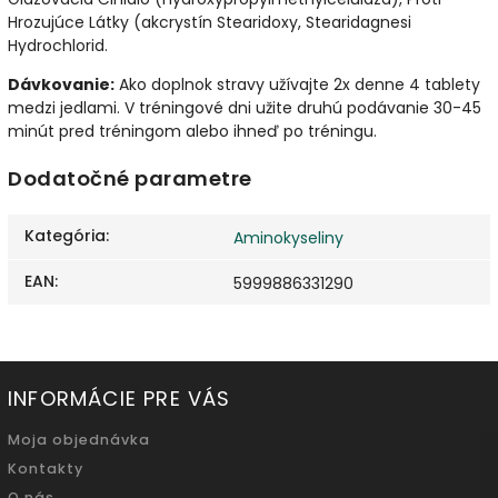
Hrozujúce Látky (akcrystín Stearidoxy, Stearidagnesi
Hydrochlorid.
Dávkovanie:
Ako doplnok stravy užívajte 2x denne 4 tablety
medzi jedlami. V tréningové dni užite druhú podávanie 30-45
minút pred tréningom alebo ihneď po tréningu.
Dodatočné parametre
Kategória
:
Aminokyseliny
EAN
:
5999886331290
INFORMÁCIE PRE VÁS
Moja objednávka
Kontakty
O nás