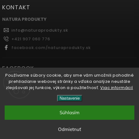
KONTAKT
NATURA PRODUKTY
info
@
naturaprodukty.sk
+421 907 060 776
facebook.com/naturaprodukty.sk
FACEBOOK
Používame súbory cookie, aby sme vám umožnili pohodlné
prehliadanie webovej stránky a vďaka analýze neustále
zlepšovali jej funkcie, výkon a použiteľnosť.
Viac informácií
Copyright 2026
Naturaprodukty.sk
. Všetky práva
Nastavenie
vyhradené.
Súhlasím
Vytvořil
Shoptet
| Design
Shoptak.cz.
Odmietnuť