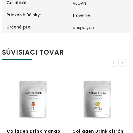
Certifikát
:
VEGAN
Priaznivé účinky
:
trávenie
Určené pre
:
dospelých
SÚVISIACI TOVAR
Previous
Next
o
Collagen Drink citrón
Ceramides+ ANNA