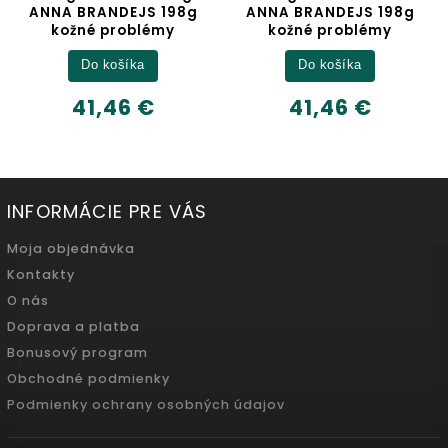
ANNA BRANDEJS 198g
BRANDEJS 30 kapsúl
kožné problémy
VEGAN
Do košíka
Do košíka
41,46 €
61,50 €
INFORMÁCIE PRE VÁS
Moja objednávka
Kontakty
O nás
Doprava a platba
Bonusový program
Obchodné podmienky
Podmienky ochrany osobných údajov