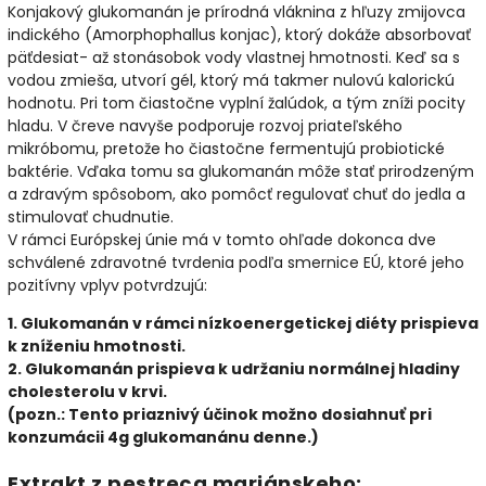
Konjakový glukomanán je prírodná vláknina z hľuzy zmijovca
indického (Amorphophallus konjac), ktorý dokáže absorbovať
päťdesiat- až stonásobok vody vlastnej hmotnosti. Keď sa s
vodou zmieša, utvorí gél, ktorý má takmer nulovú kalorickú
hodnotu. Pri tom čiastočne vyplní žalúdok, a tým zníži pocity
hladu. V čreve navyše podporuje rozvoj priateľského
mikróbomu, pretože ho čiastočne fermentujú probiotické
baktérie. Vďaka tomu sa glukomanán môže stať prirodzeným
a zdravým spôsobom, ako pomôcť regulovať chuť do jedla a
stimulovať chudnutie.
V rámci Európskej únie má v tomto ohľade dokonca dve
schválené zdravotné tvrdenia podľa smernice EÚ, ktoré jeho
pozitívny vplyv potvrdzujú:
1. Glukomanán v rámci nízkoenergetickej diéty prispieva
k zníženiu hmotnosti.
2. Glukomanán prispieva k udržaniu normálnej hladiny
cholesterolu v krvi.
(pozn.: Tento priaznivý účinok možno dosiahnuť pri
konzumácii 4g glukomanánu denne.)
Extrakt z pestreca mariánskeho: