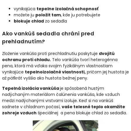
vynikajúca
tepelne izolačná schopnosť
možete ju
položit tam
, kde ju potrebujete
blokuje chlad
zo sedadla
Ako vankúš sedadla chráni pred
prehladnutím?
Zloženie vankúša proti prechladnutiu poskytuje
dvojitú
ochranu proti chladu.
Telo vankúša tvorí heterogénna
pena, ktorá má vďaka svojim fyzikálnym vlastnostiam
vynikajúce
tepelnoizolačné vlastnosti,
pričom jej hustota je
až päťkrát vyššia ako hustota bežnej peny.
Tepelná izolácia vankúša
je spôsobená hustým
nadýchaným materiálom čalúnenia vankúša, kde vzduch
medzi nadýchanými vrstvami izoluje. Keď si na vankúš
sadnete v chladnom počasí,
vaše telesné teplo okamžite
zohreje vzduch
špeciálnej a pena blokuje chlad zo sedadla.