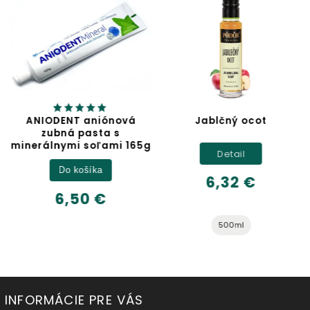
ANIODENT aniónová
Jablčný ocot
zubná pasta s
minerálnymi soľami 165g
Detail
Do košíka
6,32 €
6,50 €
500ml
INFORMÁCIE PRE VÁS