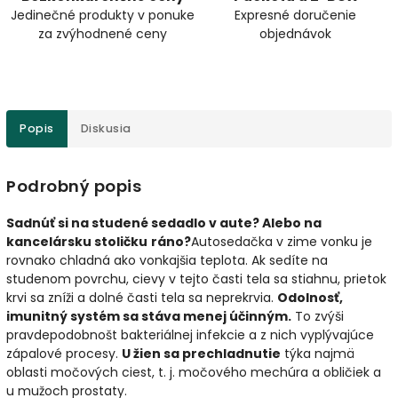
Jedinečné produkty v ponuke
Expresné doručenie
za zvýhodnené ceny
objednávok
Popis
Diskusia
Podrobný popis
Sadnúť si na studené sedadlo v aute? Alebo na
kancelársku stoličku
ráno?
Autosedačka v zime vonku je
rovnako chladná ako vonkajšia teplota. Ak sedíte na
studenom povrchu, cievy v tejto časti tela sa stiahnu, prietok
krvi sa zníži a dolné časti tela sa neprekrvia.
Odolnosť,
imunitný systém sa stáva menej účinným.
To zvýši
pravdepodobnošt bakteriálnej infekcie a z nich vyplývajúce
zápalové procesy.
U žien sa prechladnutie
týka najmä
oblasti močových ciest, t. j. močového mechúra a obličiek a
u mužoch prostaty.