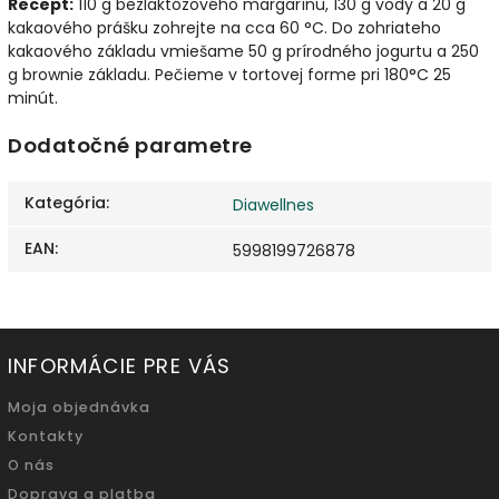
Recept:
110 g bezlaktózového margarínu, 130 g vody a 20 g
kakaového prášku zohrejte na cca 60 °C. Do zohriateho
kakaového základu vmiešame 50 g prírodného jogurtu a 250
g brownie základu. Pečieme v tortovej forme pri 180°C 25
minút.
Dodatočné parametre
Kategória
:
Diawellnes
EAN
:
5998199726878
INFORMÁCIE PRE VÁS
Moja objednávka
Kontakty
O nás
Doprava a platba