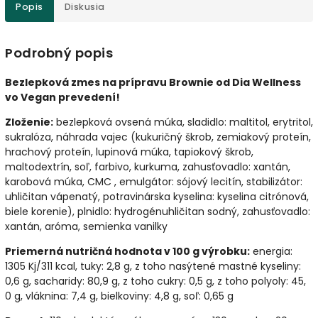
Popis
Diskusia
Podrobný popis
Bezlepková zmes na prípravu Brownie od Dia Wellness
vo Vegan prevedení!
Zloženie:
bezlepková ovsená múka, sladidlo: maltitol, erytritol,
sukralóza, náhrada vajec (kukuričný škrob, zemiakový proteín,
hrachový proteín, lupinová múka, tapiokový škrob,
maltodextrín, soľ, farbivo, kurkuma, zahusťovadlo: xantán,
karobová múka, CMC , emulgátor: sójový lecitín, stabilizátor:
uhličitan vápenatý, potravinárska kyselina: kyselina citrónová,
biele korenie), plnidlo: hydrogénuhličitan sodný, zahusťovadlo:
xantán, aróma, semienka vanilky
Priemerná nutričná hodnota v 100 g výrobku:
energia:
1305 Kj/311 kcal, tuky: 2,8 g, z toho nasýtené mastné kyseliny:
0,6 g, sacharidy: 80,9 g, z toho cukry: 0,5 g, z toho polyoly: 45,
0 g, vláknina: 7,4 g, bielkoviny: 4,8 g, soľ: 0,65 g