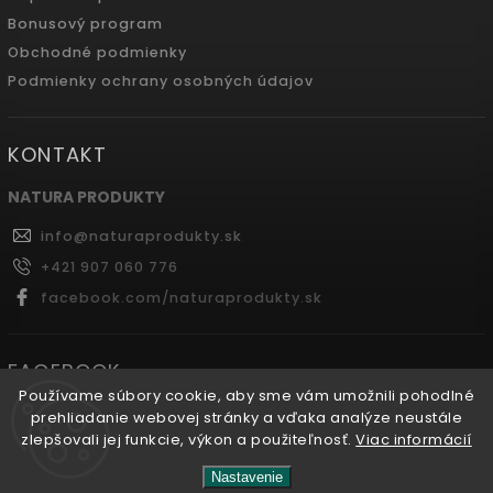
Bonusový program
Obchodné podmienky
Podmienky ochrany osobných údajov
KONTAKT
NATURA PRODUKTY
info
@
naturaprodukty.sk
+421 907 060 776
facebook.com/naturaprodukty.sk
FACEBOOK
Používame súbory cookie, aby sme vám umožnili pohodlné
prehliadanie webovej stránky a vďaka analýze neustále
zlepšovali jej funkcie, výkon a použiteľnosť.
Viac informácií
Copyright 2026
Naturaprodukty.sk
. Všetky práva
Nastavenie