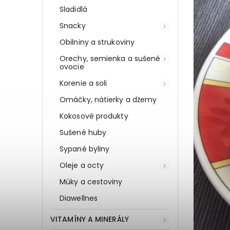
Sladidlá
Snacky
Obilniny a strukoviny
Orechy, semienka a sušené
ovocie
Korenie a soli
Omáčky, nátierky a džemy
Kokosové produkty
Sušené huby
Sypané byliny
Oleje a octy
Múky a cestoviny
Diawellnes
VITAMÍNY A MINERÁLY