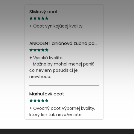
Slivkový ocot
+ Ocot vynikajúcej kvality.
ANIODENT aniónová zubná pasta s minerálnymi soľami 165g
+ Vysoká kvalita
- Možno by mohol menej peniť -
čo neviem posúdiť či je
nevýhoda.
Marhuľový ocot
+ Ovocný ocot výbornej kvality,
ktorý len tak nezoženiete.