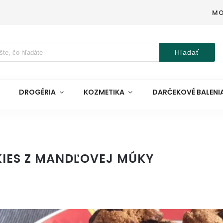
MO
Hľadať
DROGÉRIA
KOZMETIKA
DARČEKOVÉ BALENI
IES Z MANDĽOVEJ MÚKY