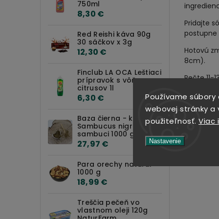
750ml
ingredienc
8,30 €
Pridajte 
postupne 
Red Reishi káva 90g
30 sáčkov x 3g
Hotovú zm
12,30 €
8cm).
Finclub LA OCA Leštiaci
Pečte 11-
prípravok s vôňou
citrusov 1l
V tomto re
Používame súbory 
6,30 €
webovej stránky a v
Prajeme d
Baza čierna - kvet -
použiteľnosť.
Viac 
Sambucus nigra - Flos
sambuci 1000 g
Nastavenie
27,97 €
Para orechy natural
1000 g
18,99 €
Treščia pečeň vo
vlastnom oleji 120g
NaturFarm