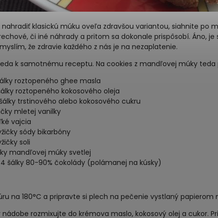
 nahradiť klasickú múku oveľa zdravšou variantou, siahnite p
echové, či iné náhrady a pritom sa dokonale prispôsobí. Áno, je 
myslím, že zdravie každého z nás je na nezaplatenie.
teda k samotnému receptu. Na cookies z mandľovej múky teda
šálky roztopeného ghee masla
šálky roztopeného kokosového oleja
šálky trstinového alebo kokosového cukru
žičky mletej vanilky
ľké vajcia
lyžičky sódy bikarbóny
yžičky soli
lky mandľovej múky svetlej
1/4 šálky 80-90% čokolády (polámanej na kúsky)
rúru na 180°C a pripravte si plech na pečenie vystlaný papierom
nádobe rozmixujte do krémova maslo, kokosový olej a cukor. Prid