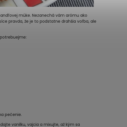
o mandľovej múke. Nezanechá vám arómu ako
síce pravda, že je to podstatne drahšia voľba, ale
 potrebuejme:
 na pečenie.
ajte vanilku, vajcia a mixujte, až kým sa