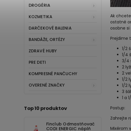
DROGÉRIA
Ak chcete
KOZMETIKA
ostatné or
DARČEKOVÉ BALENIA
osobne si 
Prejdime 
BANDÁŽE, ORTÉZY
1/2 
ZDRAVÉ HUBY
1/4 
3/4 
PRE DETI
2 ly
2 ve
KOMPRESNÉ PANČUCHY
1/2 
OVERENÉ ZNAČKY
1/2 l
3 šá
1 a 
Postup:
Top 10 produktov
Zahrejte 
Finclub Odmastňovač
Mixérom v 
CODI ENERGIC náplň