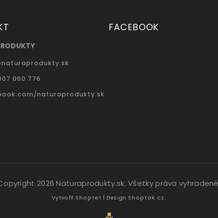
KT
FACEBOOK
PRODUKTY
@
naturaprodukty.sk
907 060 776
book.com/naturaprodukty.sk
Copyright 2026
Naturaprodukty.sk
. Všetky práva vyhradené
Vytvořil
Shoptet
| Design
Shoptak.cz.