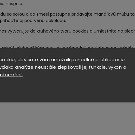
ie nespoja.
sódu so soľou a do zmesi postupne pridávajte mandľovú múku ta
prihoďte aj podrvenú čokoládu.
es vytvarujte do kruhového tvaru cookies a umiestnite na ple
13 minút, alebo až kým cookies nezhnednú do zlatova po krajoch.
cepte viete nahradiť cukor aj diabetickou variantou - xylitolom
cookie, aby sme vám umožnili pohodlné prehliadanie
ďaka analýze neustále zlepšovali jej funkcie, výkon a
obrú chuť!
informácií