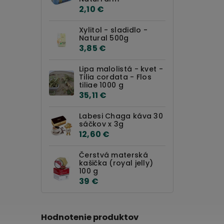
2,10 €
Xylitol - sladidlo -
Natural 500g
3,85 €
Lipa malolistá - kvet -
Tilia cordata - Flos
tiliae 1000 g
35,11 €
Labesi Chaga káva 30
sáčkov x 3g
12,60 €
Čerstvá materská
kašička (royal jelly)
100 g
39 €
Hodnotenie produktov