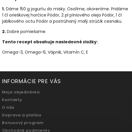
1.
Dáme 150 g jogurtu do misky. Osolíme, okoreníme. Pridáme
1 čl orieškovej horčice Pödör, 2 pl píniového oleja Pödör, 1 čl
jablkového octu Pödör a postrúhaný malý strúčik cesnaku.
2.
Dobre pomiešame.
Tento recept obsahuje nasledovné zložky:
Omega-3, Omega-6, Vápnik, Vitamín C, E
INFORMÁCIE PRE VÁS
Moja objednávka
Kontakty
O nás
Doprava a platba
Bonusový program
Obchodné podmienky