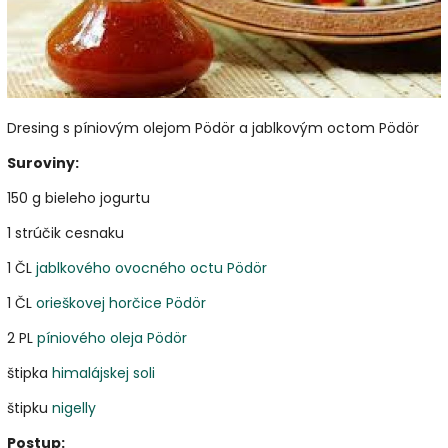
Dresing s píniovým olejom Pödör a jablkovým octom Pödör
Suroviny:
150 g bieleho jogurtu
1 strúčik cesnaku
1 ČL
jablkového ovocného octu Pödör
1 ČL
orieškovej horčice Pödör
2 PL
píniového oleja Pödör
štipka
himalájskej soli
štipku
nigelly
Postup: