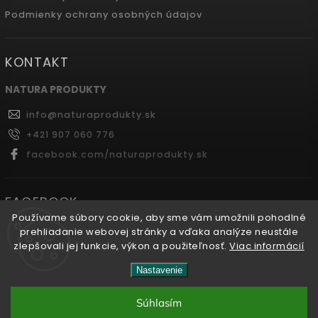
Podmienky ochrany osobných údajov
KONTAKT
NATURA PRODUKTY
info
@
naturaprodukty.sk
+421 907 060 776
facebook.com/naturaprodukty.sk
FACEBOOK
Používame súbory cookie, aby sme vám umožnili pohodlné
prehliadanie webovej stránky a vďaka analýze neustále
zlepšovali jej funkcie, výkon a použiteľnosť.
Viac informácií
Copyright 2026
Naturaprodukty.sk
. Všetky práva
Nastavenie
vyhradené.
Súhlasím
Vytvořil
Shoptet
| Design
Shoptak.cz.