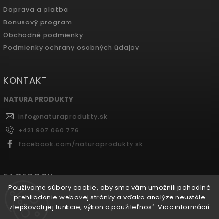
Doprava a platba
Bonusový program
Obchodné podmienky
Podmienky ochrany osobných údajov
KONTAKT
NATURA PRODUKTY
info
@
naturaprodukty.sk
+421 907 060 776
facebook.com/naturaprodukty.sk
FACEBOOK
Používame súbory cookie, aby sme vám umožnili pohodlné
prehliadanie webovej stránky a vďaka analýze neustále
zlepšovali jej funkcie, výkon a použiteľnosť.
Viac informácií