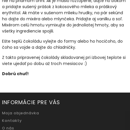
nie na priamom ohni. Ak je maslo roztopené, dajte ho bokom
a pridajte sušený prášok z kokosového mlieka a práškový
erythritol. Ak máte v sušenom mlieku hrudky, na pár sekúnd
ho dajte do mixéra alebo mlynčeka. Pridajte aj vanilku a soľ.
Mixérom celú hmotu vymixujte do jednoliatej hmoty, aby sa
všetky ingrediencie spojili.
Ešte teplú čokoládu vylejte do formy alebo ho hocičoho, do
čoho sa vojde a dajte do chladničky.
Z takto pripravenej čokolády skladovanej pri izbovej teplote si
viete ujedať po dobu až troch mesiacov :)
Dobrú chuť!
INFORMÁCIE PRE VÁS
Moja objednávka
Kontakty
O nás