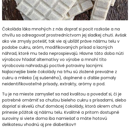
Čokoláda láka mnohých z nás doprať si pocit rozkoše a na
chvíľu sa odreagovať prostredníctvom jej sladkej chuti. Avšak
ako vie zmysly potešiť, tak vie aj ublížiť práve nášmu telu v
podobe cukru, aróm, modifikovaných prísad a lacných
náhrad, ktoré mu teda neprospievajú. Hlavne táto doba núti
výrobcov hľadať alternatívy vo výrobe a mnohí títo
výrobcovia nahradzujú poctivé potraviny lacnými.
Najlacnejšie biele čokolády na trhu sú zložené prevažne z
cukru a mlieka (aj sušeného), doplnené o ďalšie pomaly
neidentifikovateľné prísady, extrakty, arómy a pod.
Tu je na mieste zamyslieť sa nad kvalitou a povedať si, či je
potrebné omámiť sa chuťou bieleho cukru s prísadami, alebo
dopriať si skvelú chuť domácej čokolády, ktorá okrem chuti
prinesie pôžitok aj nášmu telu. Kvalitné a pritom dostupné
suroviny si viete doma iba namiešať a máte hotovú
delikatesu vhodnú aj pre diabetikov!!