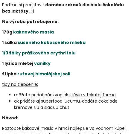
Poďme si predstaviť
domácu zdravú dia bielu čokoládu
bez laktózy
.. :)
Na výrobu potrebujeme:
170g
kakaového masla
1 šálka
sušeného kokosového mlieka
1/3 šálky práškového erythritolu
1 lyžica mletej
vanilky
štipka
ružovej himalájskej soli
tipy na zlepšenie:
môžete pridať pár kvapiek
stévie v tekutej forme
ak pridáte aj
superfood lucumu
, dodáte čokoláde
krémovejšiu a sladšiu chuť
Návod:
Roztopte kakaové maslo v hrnci najlepšie vo vodnom kúpeli,