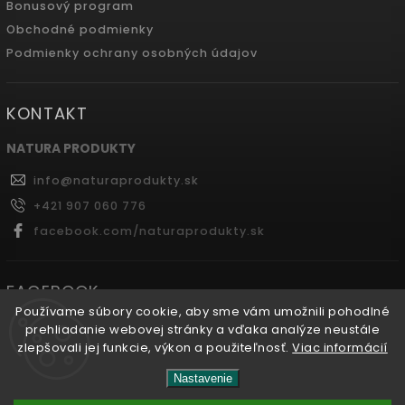
Bonusový program
Obchodné podmienky
Podmienky ochrany osobných údajov
KONTAKT
NATURA PRODUKTY
info
@
naturaprodukty.sk
+421 907 060 776
facebook.com/naturaprodukty.sk
FACEBOOK
Používame súbory cookie, aby sme vám umožnili pohodlné
prehliadanie webovej stránky a vďaka analýze neustále
zlepšovali jej funkcie, výkon a použiteľnosť.
Viac informácií
Copyright 2026
Naturaprodukty.sk
. Všetky práva
Nastavenie
vyhradené.