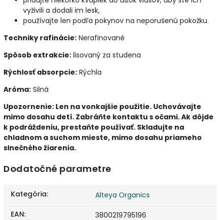
vyživili a dodali im lesk,
používajte len podľa pokynov na neporušenú pokožku.
Techniky rafinácie:
Nerafinované
Spôsob extrakcie:
lisovaný za studena
Rýchlosť absorpcie:
Rýchla
Aróma:
Silná
Upozornenie: Len na vonkajšie použitie. Uchovávajte
mimo dosahu detí. Zabráňte kontaktu s očami. Ak dôjde
k podráždeniu, prestaňte používať. Skladujte na
chladnom a suchom mieste, mimo dosahu priameho
slnečného žiarenia.
Dodatočné parametre
Kategória
:
Alteya Organics
EAN
:
3800219795196