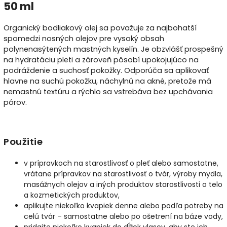
50 ml
Organický bodliakový olej sa považuje za najbohatší
spomedzi nosných olejov pre vysoký obsah
polynenasýtených mastných kyselín. Je obzvlášť prospešný
na hydratáciu pleti a zároveň pôsobí upokojujúco na
podráždenie a suchosť pokožky. Odporúča sa aplikovať
hlavne na suchú pokožku, náchylnú na akné, pretože má
nemastnú textúru a rýchlo sa vstrebáva bez upchávania
pórov.
Použitie
v prípravkoch na starostlivosť o pleť alebo samostatne,
vrátane prípravkov na starostlivosť o tvár, výroby mydla,
masážnych olejov a iných produktov starostlivosti o telo
a kozmetických produktov,
aplikujte niekoľko kvapiek denne alebo podľa potreby na
celú tvár – samostatne alebo po ošetrení na báze vody,
pridajte niekoľko kvapiek do dĺžok vlasov, aby ste ich