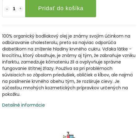
Pridať do košíka
100% organický bodliakový olej je známy svojím účinkom na
odbúravanie cholesterolu, preto sa najviac odporúča
diabetikom na zníženie hladiny krvného cukru. Vďaka látke -
krocitínu, ktorý obsahuje, je známy aj tým, že zabraňuje vzniku
infarktu, zamedzuje kôrnateniu žíl a ovplyvňuje správne
fungovanie štítnej žľazy. Používa sa pri problémoch
súvisiacich so zápalom priedušiek, obličiek a kĺbov, ale najmä
na posilnenie krvného obehu tým, že rozširuje cievy. Je
súčasťou mnohých kozmetických prípravkov určených na
pokožku.
Detailné informácie