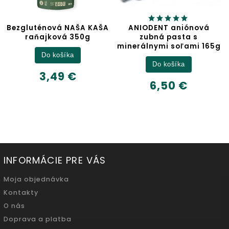
gluténová NAŠA KAŠA
ANIODENT aniónová
raňajková 350g
zubná pasta s
minerálnymi soľami 165g
Do košíka
Do košíka
3,49 €
6,50 €
INFORMÁCIE PRE VÁS
Moja objednávka
Kontakty
O nás
Doprava a platba