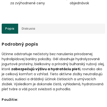
za zvýhodnené ceny
objednávok
Popis
Diskusia
Podrobný popis
Účinne odstraňuje nečistoty bez narušenia prirodzenej
hydrolipidovej bariéry pokožky. Gél obsahuje hydrolyzované
jogurtové proteíny, bielkoviny a prírodný bulharský ružový olej,
ktoré
zabezpečujú výživu a hydratáciu pleti
, rovnako ako
je celkový komfort a vzhľad. Tieto aktívne zložky neutralizujú
čistiaci, sušiaci a dráždivý účinok čistiacich a umývacích
zložiek. Výsledkom je dokonale čistá, vyhladená, hydratovaná
pleť tváre a váš pocit sviežosti a pohodlia.
Použitie: