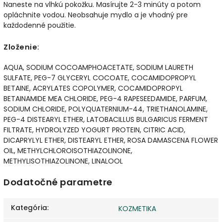
Naneste na vlhkú pokožku. Masírujte 2-3 minúty a potom
opláchnite vodou. Neobsahuje mydlo a je vhodný pre
každodenné použitie.
Zloženie:
AQUA, SODIUM COCOAMPHOACETATE, SODIUM LAURETH
SULFATE, PEG-7 GLYCERYL COCOATE, COCAMIDOPROPYL
BETAINE, ACRYLATES COPOLYMER, COCAMIDOPROPYL
BETAINAMIDE MEA CHLORIDE, PEG-4 RAPESEEDAMIDE, PARFUM,
SODIUM CHLORIDE, POLYQUATERNIUM-44, TRIETHANOLAMINE,
PEG-4 DISTEARYL ETHER, LATOBACILLUS BULGARICUS FERMENT
FILTRATE, HYDROLYZED YOGURT PROTEIN, CITRIC ACID,
DICAPRYLYL ETHER, DISTEARYL ETHER, ROSA DAMASCENA FLOWER
OIL, METHYLCHLOROISOTHIAZOLINONE,
METHYLISOTHIAZOLINONE, LINALOOL
Dodatočné parametre
Kategória
:
KOZMETIKA