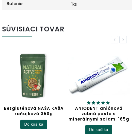
Balenie
:
1ks
SÚVISIACI TOVAR
Previous
Next
Bezgluténová NAŠA KAŠA
ANIODENT aniónová
raňajková 350g
zubná pasta s
minerálnymi soľami 165g
Do košíka
Do košíka