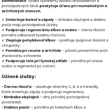
zlomeninách
. Vďaka vysokému obsahu antioxidantov a
protizápalových látok
poskytuje úľavu pri reumatických a
artritických stavoch
.
✔
Zmierňuje bolesť a zápaly
– rimbaba obyčajná a diablov
pazúr majú protizápalové účinky.
✔
Podporuje regeneráciu kĺbov a svalov
– čierna ríbezľa
pomáha odbúravať kyselinu močovú.
✔
Zlepšuje pohyblivosť kĺbov
– posilňuje spojivové tkanivá a
chrupavky.
✔
Pomáha pri reume a artritíde
– pôsobí preventívne proti
zhoršovaniu ochorenia.
✔
Podporuje telo pri fyzickej záťaži
– pomáha pri únave
svalov a regenerácii po cvičení.
Účinné zložky:
•
Čierna ríbezľa
– obsahuje vitamíny C, B, A a minerály,
ktoré zmierňujú zápaly a podporujú regeneráciu.
•
Rimbaba obyčajná
– silný prírodný protizápalový
prostriedok.
•
Diablov pazúr
– pomáha pri bolestiach kĺbov a