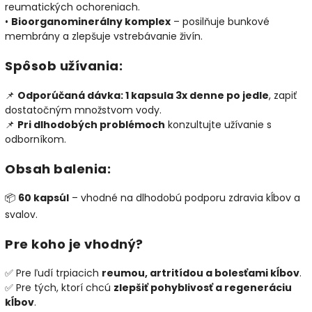
reumatických ochoreniach.
•
Bioorganominerálny komplex
– posilňuje bunkové
membrány a zlepšuje vstrebávanie živín.
Spôsob užívania:
📌
Odporúčaná dávka: 1 kapsula 3x denne po jedle
, zapiť
dostatočným množstvom vody.
📌
Pri dlhodobých problémoch
konzultujte užívanie s
odborníkom.
Obsah balenia:
📦
60 kapsúl
– vhodné na dlhodobú podporu zdravia kĺbov a
svalov.
Pre koho je vhodný?
✅ Pre ľudí trpiacich
reumou, artritídou a bolesťami kĺbov
.
✅ Pre tých, ktorí chcú
zlepšiť pohyblivosť a regeneráciu
kĺbov
.