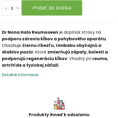
Pridať do košíka
Dr Nona Halo Reumoseen
je doplnok stravy na
podporu zdravia kĺbov a pohybového aparátu
.
Obsahuje
čiernu ríbezľu, rimbabu obyčajnú a
diablov pazúr
, ktoré
zmierňujú zápaly, bolesti a
podporujú regeneráciu kĺbov
. Vhodný pri
reume,
artritíde a fyzickej záťaži
.
Detailné informácie
Produkty ihneď k odoslaniu