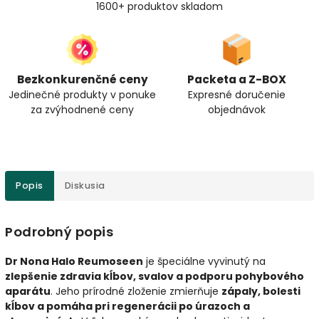
1600+ produktov skladom
Bezkonkurenčné ceny
Packeta a Z-BOX
Jedinečné produkty v ponuke
Expresné doručenie
za zvýhodnené ceny
objednávok
Popis
Diskusia
Podrobný popis
Dr Nona Halo Reumoseen
je špeciálne vyvinutý na
zlepšenie zdravia kĺbov, svalov a podporu pohybového
aparátu
. Jeho prírodné zloženie zmierňuje
zápaly, bolesti
kĺbov a pomáha pri regenerácii po úrazoch a