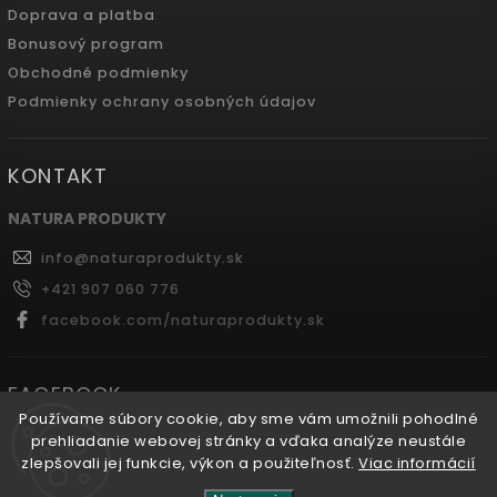
Doprava a platba
Bonusový program
Obchodné podmienky
Podmienky ochrany osobných údajov
KONTAKT
NATURA PRODUKTY
info
@
naturaprodukty.sk
+421 907 060 776
facebook.com/naturaprodukty.sk
FACEBOOK
Používame súbory cookie, aby sme vám umožnili pohodlné
prehliadanie webovej stránky a vďaka analýze neustále
zlepšovali jej funkcie, výkon a použiteľnosť.
Viac informácií