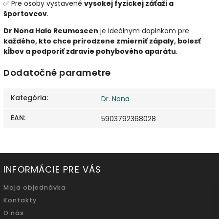
✅ Pre osoby vystavené
vysokej fyzickej záťaži a
športovcov
.
Dr Nona Halo Reumoseen
je ideálnym doplnkom pre
každého, kto chce prirodzene zmierniť zápaly, bolesť
kĺbov a podporiť zdravie pohybového aparátu
.
Dodatočné parametre
Kategória
:
Dr. Nona
EAN
:
5903792368028
INFORMÁCIE PRE VÁS
Moja objednávka
Kontakty
O nás