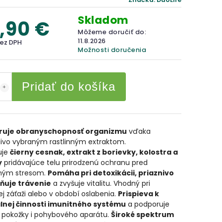
Skladom
,90 €
Môžeme doručiť do:
11.8.2026
bez DPH
Možnosti doručenia
Pridať do košíka
ruje obranyschopnosť organizmu
vďaka
livo vybraným rastlinným extraktom.
uje
čierny cesnak, extrakt z borievky, kolostra a
y
pridávajúce telu prirodzenú ochranu pred
ným stresom.
Pomáha pri detoxikácii, priaznivo
ňuje trávenie
a zvyšuje vitalitu. Vhodný pri
j záťaži alebo v období oslabenia.
Prispieva k
nej činnosti imunitného systému
a podporuje
e pokožky i pohybového aparátu.
Široké spektrum