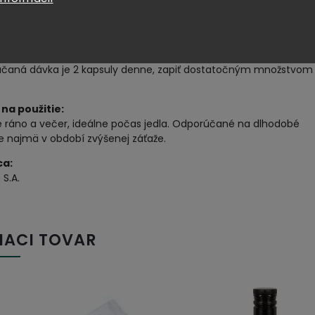
e:
súl
vanie:
čaná dávka je 2 kapsuly denne, zapiť dostatočným množstvom
na použitie:
e ráno a večer, ideálne počas jedla. Odporúčané na dlhodobé
e najmä v období zvýšenej záťaže.
ca:
 S.A.
IACI TOVAR