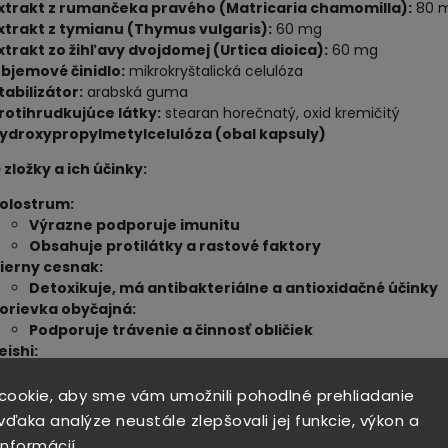
xtrakt z rumančeka pravého (Matricaria chamomilla):
80 
xtrakt z tymianu (Thymus vulgaris):
60 mg
xtrakt zo žihľavy dvojdomej (Urtica dioica):
60 mg
bjemové činidlo:
mikrokryštalická celulóza
tabilizátor:
arabská guma
rotihrudkujúce látky:
stearan horečnatý, oxid kremičitý
ydroxypropylmetylcelulóza (obal kapsuly)
 zložky a ich účinky:
olostrum:
Výrazne podporuje imunitu
Obsahuje protilátky a rastové faktory
ierny cesnak:
Detoxikuje, má antibakteriálne a antioxidačné účinky
orievka obyčajná:
Podporuje trávenie a činnosť obličiek
eishi:
Ochrana pred oxidačným stresom, zvyšuje vitalitu
umanček pravý, tymian, žihľava dvojdomá:
cookie, aby sme vám umožnili pohodlné prehliadanie
Priaznivo ovplyvňujú obranyschopnosť, regeneráciu a
ďaka analýze neustále zlepšovali jej funkcie, výkon a
celkovú pohodu
informácií