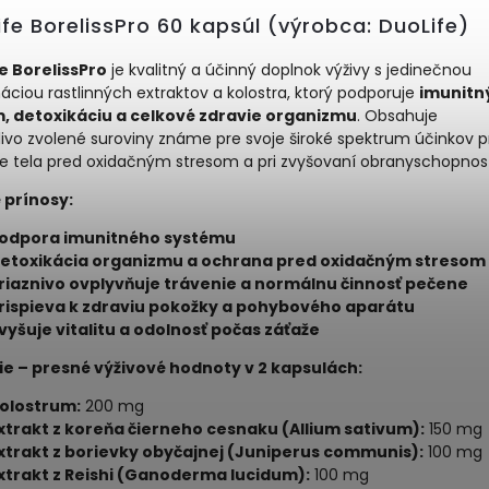
fe BorelissPro 60 kapsúl (výrobca: DuoLife)
e BorelissPro
je kvalitný a účinný doplnok výživy s jedinečnou
ciou rastlinných extraktov a kolostra, ktorý podporuje
imunitn
, detoxikáciu a celkové zdravie organizmu
. Obsahuje
livo zvolené suroviny známe pre svoje široké spektrum účinkov pr
e tela pred oxidačným stresom a pri zvyšovaní obranyschopnost
 prínosy:
odpora imunitného systému
etoxikácia organizmu a ochrana pred oxidačným stresom
riaznivo ovplyvňuje trávenie a normálnu činnosť pečene
rispieva k zdraviu pokožky a pohybového aparátu
vyšuje vitalitu a odolnosť počas záťaže
ie – presné výživové hodnoty v 2 kapsulách:
olostrum:
200 mg
xtrakt z koreňa čierneho cesnaku (Allium sativum):
150 mg
xtrakt z borievky obyčajnej (Juniperus communis):
100 mg
xtrakt z Reishi (Ganoderma lucidum):
100 mg