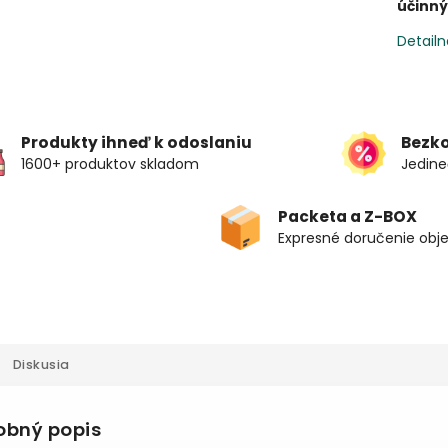
účinný
Detailn
Produkty ihneď k odoslaniu
Bezk
1600+ produktov skladom
Jedine
Packeta a Z-BOX
Expresné doručenie obj
Diskusia
obný popis