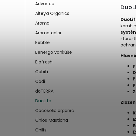
Advance
DuoLi
Alteya Organics
DuoLif
Aroma
kombiná
systém
Aroma color
starost
Bebble
ochran
Benergo vankúše
Hlavné
Biofresh
P
Cabifi
D
P
Codi
P
doTERRA
Z
DuoLife
Zložen
Cocosolic organic
K
E
Chios Masticha
E
Chilis
E