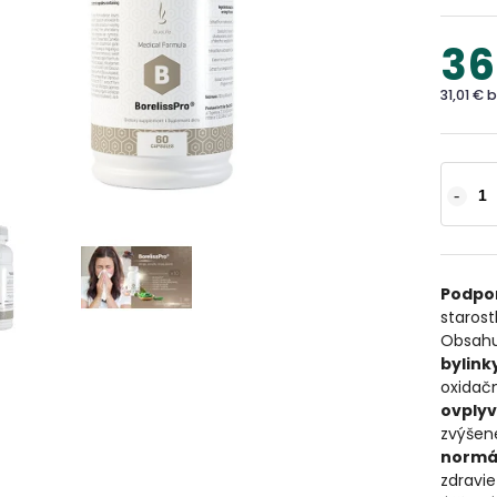
36
31,01 € 
Podpo
starost
Obsah
bylink
oxidač
ovplyv
zvýšene
normál
zdravi