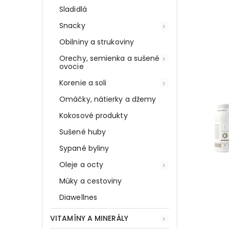
Sladidlá
Snacky
Obilniny a strukoviny
Orechy, semienka a sušené
ovocie
Korenie a soli
Omáčky, nátierky a džemy
Kokosové produkty
Sušené huby
Sypané byliny
Oleje a octy
Múky a cestoviny
Diawellnes
VITAMÍNY A MINERÁLY