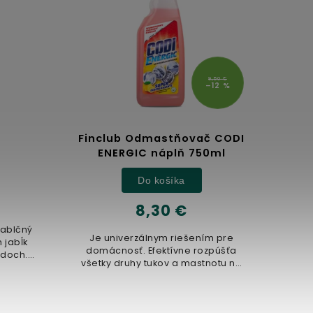
9,50 €
–12 %
Finclub Odmastňovač CODI
Re
ENERGIC náplň 750ml
Do košíka
8,30 €
jablčný
Je univerzálnym riešením pre
Laho
jabĺk
domácnosť. Efektívne rozpúšťa
Reis
doch.
všetky druhy tukov a mastnotu na
vital
...
rôznych povrchoch. Je vhodný...