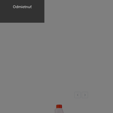
Odmietnuť
Previous
Next