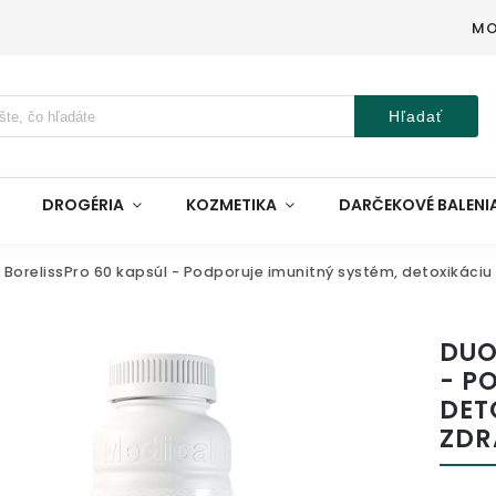
MO
Hľadať
DROGÉRIA
KOZMETIKA
DARČEKOVÉ BALENI
 BorelissPro 60 kapsúl - Podporuje imunitný systém, detoxikáciu
DUO
- P
DET
ZDR