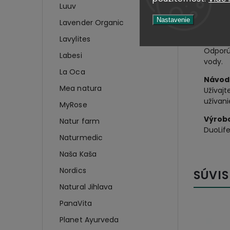
Luuv
Baleni
Nastavenie
60 kap
Lavender Organic
Lavylites
Dávko
Odporú
Labesi
vody.
La Oca
Návod 
Mea natura
Užívajt
užívani
MyRose
Výrob
Natur farm
DuoLife
Naturmedic
Naša Kaša
Nordics
SÚVIS
Natural Jihlava
PanaVita
Planet Ayurveda