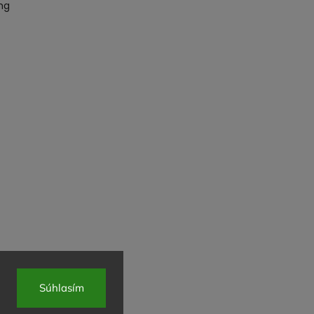
mg
Súhlasím