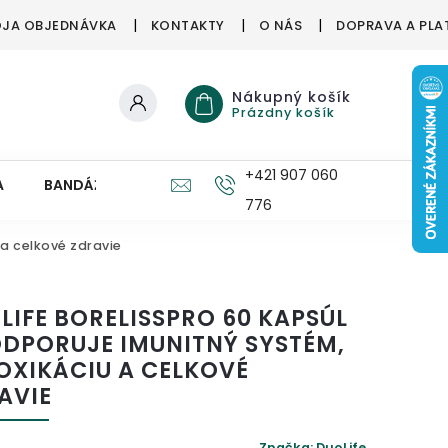
JA OBJEDNÁVKA
KONTAKTY
O NÁS
DOPRAVA A PLA
Nákupný košík
Prázdny košík
+421 907 060
A
BANDÁŽE, ORTÉZY
ZDRAVÉ HUBY
PRE DETI
776
 a celkové zdravie
LIFE BORELISSPRO 60 KAPSÚL
ODPORUJE IMUNITNÝ SYSTÉM,
OXIKÁCIU A CELKOVÉ
AVIE
Značka:
DuoLife