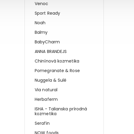
Venoc
Sport Ready
Noah
Balmy
BabyCharm
ANNA BRANDEJS
Chinínová kozmetika
Pomegranate & Rose
Nuggela & Sulé
Via natural
Herbaferm
ISHA - Talianska prírodná
kozmetika
Serafin
NOW foods