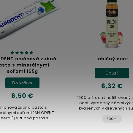
DENT aniónová zubná
Jablčný ocot
sta s minerálnymi
soľami 165g
Detail
Do košíka
6,32 €
6,50 €
100% prírodný nefiltrovaný 
ocot, vyrobený z čerstvých 
niónová zubná pasta s
kvasených v drevených su
rálnymi soľami "ANIODENT
Nepasterizovaný produkt
neral" je zubná pasta s
500ml
jedinečným...