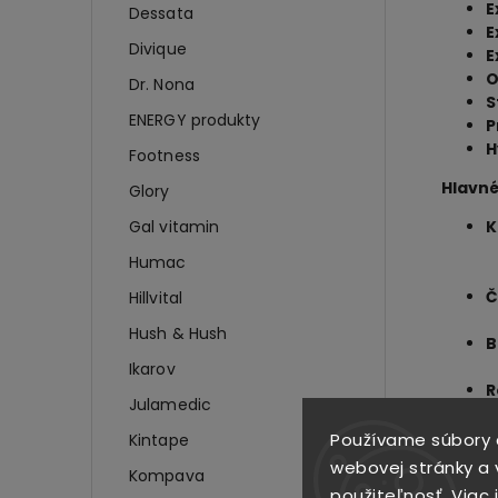
E
Dessata
E
Divique
E
O
Dr. Nona
S
ENERGY produkty
P
H
Footness
Hlavné
Glory
Gal vitamin
K
Humac
Č
Hillvital
Hush & Hush
B
Ikarov
R
Julamedic
R
Používame súbory 
Kintape
webovej stránky a v
Kompava
použiteľnosť.
Viac 