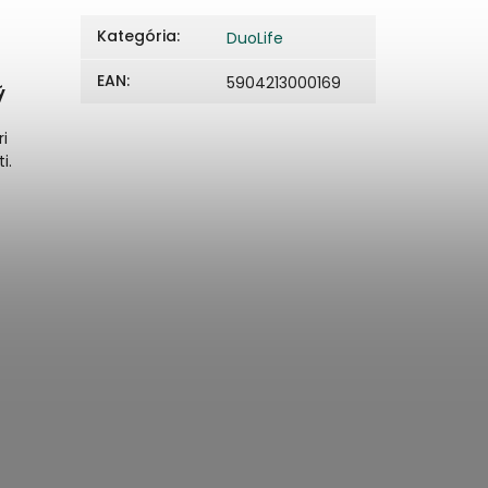
Kategória
:
DuoLife
EAN
:
5904213000169
ý
i
i.