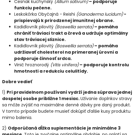
Cesnak kuchynský
(Allium sativum)
– podporuje
funkciu pečene.
Leskokôrka Obyčajná - Reishi
(Ganoderma lucidum)
-
prispievajú k prirodzenej imunitnej obrane.
Kadidlovník pilovitý
(Boswellia serrata)
– pomáha
chrániť tráviaci trakt a črevá a udržuje optimálny
stav tráviacej sliznice.
Kadidlovník pilovitý
(Boswellia serrata)
– pomáha
udržiavať cholesterol na primeranej úrovni a
podporuje činnosť srdca.
Vinič hroznorodý
(Vitis vinifera)
– podporuje kontrolu
hmotnosti a redukciu celulitídy.
Dobre vedieť
1)
Pri pravidelnom používaní vydrží jedna súprava jednej
dospelej osobe približne 1 mesiac.
Užívanie doplnkov stravy
sa môže zvýšiť na maximálne denné dávky pre daný produkt.
V tomto prípade budete musieť dokúpiť ďalšie kusy produktu
mimo balenia.
2)
Odporúčaná dĺžka suplementácie je minimálne 3
mesiace.
Toto je zvyčajne optimálne obdobie, no oplatí sa