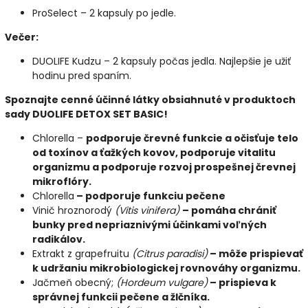
ProSelect – 2 kapsuly po jedle.
Večer:
DUOLIFE Kudzu – 2 kapsuly počas jedla. Najlepšie je užiť
hodinu pred spaním.
Spoznajte cenné účinné látky obsiahnuté v produktoch
sady DUOLIFE DETOX SET BASIC!
Chlorella –
podporuje črevné funkcie a očisťuje telo
od toxínov a ťažkých kovov, podporuje vitalitu
organizmu a podporuje rozvoj prospešnej črevnej
mikroflóry.
Chlorella
– podporuje funkciu pečene
Vinič hroznorodý
(Vitis vinifera)
– pomáha chrániť
bunky pred nepriaznivými účinkami voľných
radikálov.
Extrakt z grapefruitu
(Citrus paradisi)
– môže prispievať
k udržaniu mikrobiologickej rovnováhy organizmu.
Jačmeň obecný;
(Hordeum vulgare)
– prispieva k
správnej funkcii pečene a žlčníka.