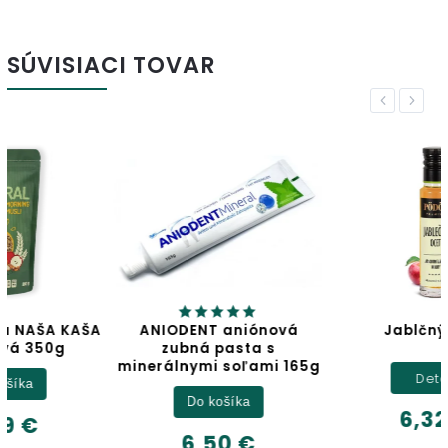
SÚVISIACI TOVAR
Previous
Next
ANIODENT aniónová
Jablčný ocot
zubná pasta s
minerálnymi soľami 165g
Detail
Do košíka
6,32 €
6,50 €