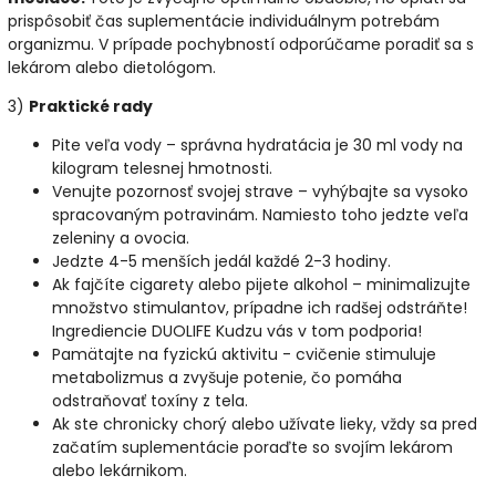
prispôsobiť čas suplementácie individuálnym potrebám
organizmu. V prípade pochybností odporúčame poradiť sa s
lekárom alebo dietológom.
3)
Praktické rady
Pite veľa vody – správna hydratácia je 30 ml vody na
kilogram telesnej hmotnosti.
Venujte pozornosť svojej strave – vyhýbajte sa vysoko
spracovaným potravinám. Namiesto toho jedzte veľa
zeleniny a ovocia.
Jedzte 4-5 menších jedál každé 2-3 hodiny.
Ak fajčíte cigarety alebo pijete alkohol – minimalizujte
množstvo stimulantov, prípadne ich radšej odstráňte!
Ingrediencie DUOLIFE Kudzu vás v tom podporia!
Pamätajte na fyzickú aktivitu - cvičenie stimuluje
metabolizmus a zvyšuje potenie, čo pomáha
odstraňovať toxíny z tela.
Ak ste chronicky chorý alebo užívate lieky, vždy sa pred
začatím suplementácie poraďte so svojím lekárom
alebo lekárnikom.