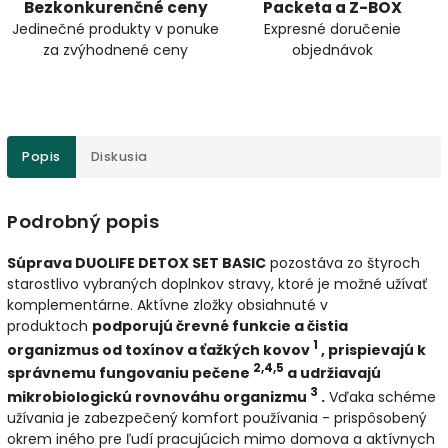
Bezkonkurenčné ceny
Packeta a Z-BOX
Jedinečné produkty v ponuke
Expresné doručenie
za zvýhodnené ceny
objednávok
Popis
Diskusia
Podrobný popis
Súprava DUOLIFE DETOX SET BASIC
pozostáva zo štyroch
starostlivo vybraných doplnkov stravy, ktoré je možné užívať
komplementárne. Aktívne zložky obsiahnuté v
produktoch
podporujú črevné funkcie a čistia
1
organizmus od toxínov a ťažkých kovov
, prispievajú k
2,4,5
správnemu fungovaniu pečene
a udržiavajú
3
mikrobiologickú rovnováhu organizmu
.
Vďaka schéme
užívania je zabezpečený komfort používania - prispôsobený
okrem iného pre ľudí pracujúcich mimo domova a aktívnych