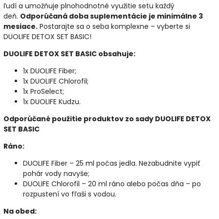
ľudí a umožňuje plnohodnotné využitie setu každý
deň.
Odporúčaná doba suplementácie je minimálne 3
mesiace.
Postarajte sa o seba komplexne – vyberte si
DUOLIFE DETOX SET BASIC!
DUOLIFE DETOX SET BASIC obsahuje:
1x DUOLIFE Fiber;
1x DUOLIFE Chlorofil;
1x ProSelect;
1x DUOLIFE Kudzu.
Odporúčané použitie produktov zo sady DUOLIFE DETOX
SET BASIC
Ráno:
DUOLIFE Fiber – 25 ml počas jedla. Nezabudnite vypiť
pohár vody navyše;
DUOLIFE Chlorofil – 20 ml ráno alebo počas dňa – po
rozpustení vo fľaši s vodou.
Na obed: