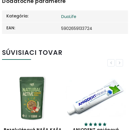
Dodatočné parametre
Kategória
:
DuoLife
EAN
:
5902659133724
SÚVISIACI TOVAR
Previous
Next
AŠA
ANIODENT aniónová
Jablčný ocot