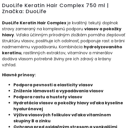
DuoLife Keratin Hair Complex 750 ml |
Značka: DuoLife
DuoLife Keratin Hair Complex
je kvalitný tekutý doplnok
stravy zameraný na komplexnú podporu
vlasov a pokožky
hlavy
. Vďaka účinným prírodným zložkám pomáha zlepšovať
štruktúru vlasov, posilňuje ich odolnosť, podporuje rast a bráni
nadmernému vypadávaniu. Kombinácia
hydrolyzovaného
keratínu
, rastlinných extraktov, vitamínov a minerálov
dodáva vlasom potrebné živiny pre ich zdravý a krásny
vzhľad.
Hlavné prínosy:
Podpora pevnosti a elasticity vlasov
Zníženie lámavosti a vypadávania vlasov
Podpora rastu a hustoty vlasov
Hydratácia vlasov a pokožky hlavy vďaka kyseline
hyalurónovej
Výživa vlasových folikulov vďaka vitamínom
skupiny B a zinku
Ochrana pred oxidačným stresom a vonkajšími