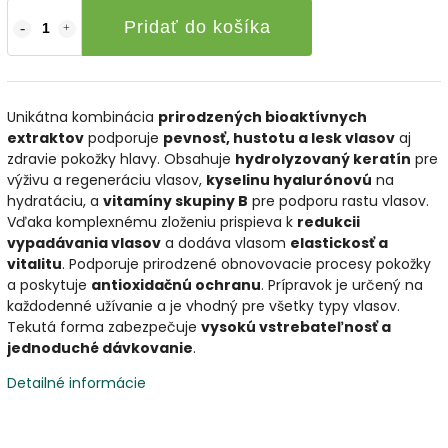
Pridať do košíka
Unikátna kombinácia
prirodzených bioaktívnych
extraktov
podporuje
pevnosť, hustotu a lesk vlasov
aj
zdravie pokožky hlavy. Obsahuje
hydrolyzovaný keratín
pre
výživu a regeneráciu vlasov,
kyselinu hyalurónovú
na
hydratáciu, a
vitamíny skupiny B
pre podporu rastu vlasov.
Vďaka komplexnému zloženiu prispieva k
redukcii
vypadávania vlasov
a dodáva vlasom
elastickosť a
vitalitu
. Podporuje prirodzené obnovovacie procesy pokožky
a poskytuje
antioxidačnú ochranu
. Prípravok je určený na
každodenné užívanie a je vhodný pre všetky typy vlasov.
Tekutá forma zabezpečuje
vysokú vstrebateľnosť a
jednoduché dávkovanie
.
Detailné informácie