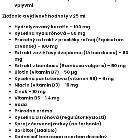
vplyvmi
Zloženie a výživové hodnoty v 25 ml:
Hydrolyzovaný keratín – 100 mg
Kyselina hyalurónová – 50 mg
Prírodný extrakt z prasličky roľnej (Equisetum
arvense) – 100 mg
Extrakt zo žihľavy dvojdomej (Urtica dioica) – 50
mg
Extrakt z bambusu (Bambusa vulgaris) – 50 mg
Biotín (vitamín B7) – 50 µg
Kyselina pantoténová (vitamín B5) – 6 mg
Niacín (vitamín B3) – 16 mg
Zinok – 10 mg
Vitamín B6 – 1,4 mg
Voda
Prírodná aróma
Kyselina citrónová (regulátor kyslosti)
Sprej z červenej mrkvy (na farbenie)
Sorbitol (sladidlo)
Sodná soľ benzoanu a sorban draselný