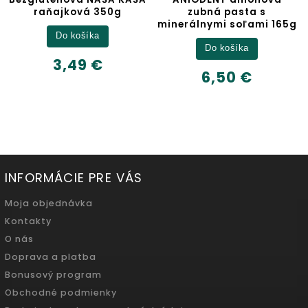
zubná pasta s
minerálnymi soľami 165g
Detail
Do košíka
6,32 €
6,50 €
500ml
INFORMÁCIE PRE VÁS
Moja objednávka
Kontakty
O nás
Doprava a platba
Bonusový program
Obchodné podmienky