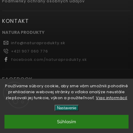
Podmienky ochrany osobných údajov
KONTAKT
NATURA PRODUKTY
info
@
naturaprodukty.sk
+421 907 060 776
facebook.com/naturaprodukty.sk
FACEBOOK
Používame súbory cookie, aby sme vám umožnili pohodlné
prehliadanie webovej stránky a vďaka analýze neustále
zlepšovali jej funkcie, výkon a použiteľnosť.
Viac informácií
Copyright 2026
Naturaprodukty.sk
. Všetky práva
Nastavenie
vyhradené.
Súhlasím
Vytvořil
Shoptet
| Design
Shoptak.cz.