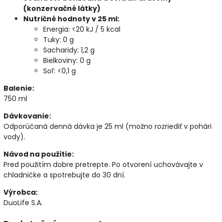
(konzervačné látky)
Nutričné hodnoty v 25 ml:
Energia: <20 kJ / 5 kcal
Tuky: 0 g
Sacharidy: 1,2 g
Bielkoviny: 0 g
Soľ: <0,1 g
Balenie:
750 ml
Dávkovanie:
Odporúčaná denná dávka je 25 ml (možno rozriediť v pohári
vody).
Návod na použitie:
Pred použitím dobre pretrepte. Po otvorení uchovávajte v
chladničke a spotrebujte do 30 dní.
Výrobca:
DuoLife S.A.