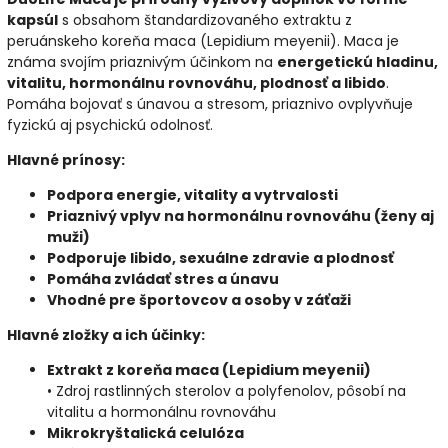
kapsúl
s obsahom štandardizovaného extraktu z
peruánskeho koreňa maca (Lepidium meyenii). Maca je
známa svojím priaznivým účinkom na
energetickú hladinu,
vitalitu, hormonálnu rovnováhu, plodnosť a libido
.
Pomáha bojovať s únavou a stresom, priaznivo ovplyvňuje
fyzickú aj psychickú odolnosť.
Hlavné prínosy:
Podpora energie, vitality a vytrvalosti
Priaznivý vplyv na hormonálnu rovnováhu (ženy aj
muži)
Podporuje libido, sexuálne zdravie a plodnosť
Pomáha zvládať stres a únavu
Vhodné pre športovcov a osoby v záťaži
Hlavné zložky a ich účinky:
Extrakt z koreňa maca (Lepidium meyenii)
• Zdroj rastlinných sterolov a polyfenolov, pôsobí na
vitalitu a hormonálnu rovnováhu
Mikrokryštalická celulóza