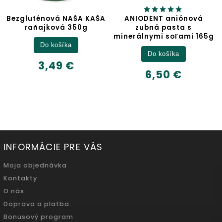
Bezgluténová NAŠA KAŠA
ANIODENT aniónová
raňajková 350g
zubná pasta s
minerálnymi soľami 165g
Do košíka
Do košíka
3,49 €
6,50 €
INFORMÁCIE PRE VÁS
Moja objednávka
Kontakty
O nás
Doprava a platba
Bonusový program