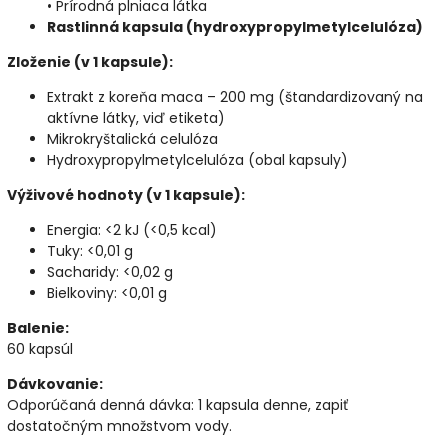
• Prírodná plniaca látka
Rastlinná kapsula (hydroxypropylmetylcelulóza)
Zloženie (v 1 kapsule):
Extrakt z koreňa maca – 200 mg (štandardizovaný na
aktívne látky, viď etiketa)
Mikrokryštalická celulóza
Hydroxypropylmetylcelulóza (obal kapsuly)
Výživové hodnoty (v 1 kapsule):
Energia: <2 kJ (<0,5 kcal)
Tuky: <0,01 g
Sacharidy: <0,02 g
Bielkoviny: <0,01 g
Balenie:
60 kapsúl
Dávkovanie:
Odporúčaná denná dávka: 1 kapsula denne, zapiť
dostatočným množstvom vody.