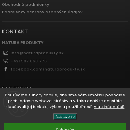
Obchodné podmienky
Podmienky ochrany osobných údajov
KONTAKT
NATURA PRODUKTY
info
@
naturaprodukty.sk
+421 907 060 776
facebook.com/naturaprodukty.sk
FACEBOOK
Používame súbory cookie, aby sme vám umožnili pohodlné
prehliadanie webovej stránky a vďaka analýze neustále
zlepšovali jej funkcie, výkon a použiteľnosť.
Viac informácií
Copyright 2026
Naturaprodukty.sk
. Všetky práva
Nastavenie
vyhradené.
Súhlasím