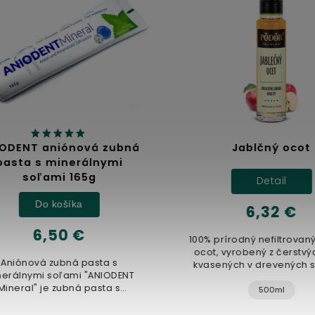
DENT aniónová zubná
Jablčný ocot
sta s minerálnymi
soľami 165g
Detail
Do košíka
6,32 €
6,50 €
100% prírodný nefiltrovaný 
ocot, vyrobený z čerstvých 
niónová zubná pasta s
kvasených v drevených su
rálnymi soľami "ANIODENT
Nepasterizovaný produkt
neral" je zubná pasta s
500ml
jedinečným...