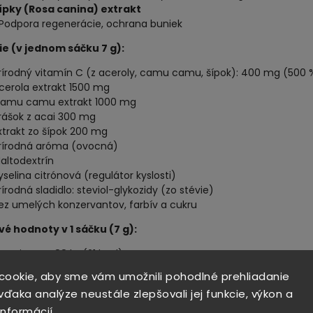
ípky (Rosa canina) extrakt
 Podpora regenerácie, ochrana buniek
ie (v jednom sáčku 7 g):
rírodný vitamín C (z aceroly, camu camu, šípok): 400 mg (500 
cerola extrakt 1500 mg
amu camu extrakt 1000 mg
rášok z acai 300 mg
xtrakt zo šípok 200 mg
rírodná aróma (ovocná)
altodextrín
yselina citrónová (regulátor kyslosti)
rírodná sladidlo: steviol-glykozidy (zo stévie)
ez umelých konzervantov, farbív a cukru
vé hodnoty v 1 sáčku (7 g):
nergia: cca 88 kJ (21 kcal)
acharidy: 4,55 g (z toho cukry: 0,4 g)
cookie, aby sme vám umožnili pohodlné prehliadanie
ielkoviny: <0,1 g
ďaka analýze neustále zlepšovali jej funkcie, výkon a
uky: <0,05 g
informácií
rírodný vitamín C: 400 mg (500 % RHP)