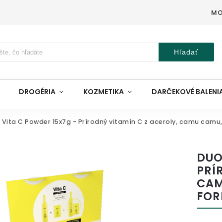
MO
Hľadať
DROGÉRIA
KOZMETIKA
DARČEKOVÉ BALENI
 Vita C Powder 15x7g - Prírodný vitamín C z aceroly, camu camu
DUO
PRÍ
CAM
FOR