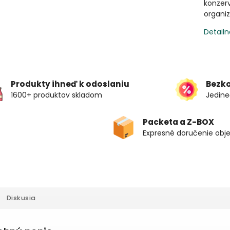
konzerv
organi
Detailn
Produkty ihneď k odoslaniu
Bezk
1600+ produktov skladom
Jedine
Packeta a Z-BOX
Expresné doručenie obj
Diskusia