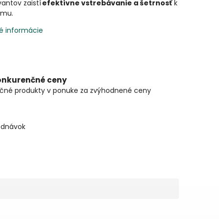
antov zaistí
efektívne vstrebávanie a šetrnosť
k
zmu.
é informácie
onkurenčné ceny
čné produkty v ponuke za zvýhodnené ceny
ednávok