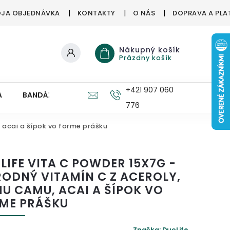
JA OBJEDNÁVKA
KONTAKTY
O NÁS
DOPRAVA A PLA
Nákupný košík
Prázdny košík
+421 907 060
A
BANDÁŽE, ORTÉZY
ZDRAVÉ HUBY
PRE DETI
776
, acai a šípok vo forme prášku
LIFE VITA C POWDER 15X7G -
RODNÝ VITAMÍN C Z ACEROLY,
U CAMU, ACAI A ŠÍPOK VO
ME PRÁŠKU
Značka:
DuoLife