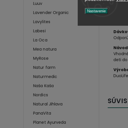
Luuv
B
Nastavenie
Lavender Organic
Baleni
15 sáčk
Lavylites
Labesi
Dávko
Odporú
La Oca
Návod 
Mea natura
Vhodné
MyRose
deti do
Natur farm
Výrob
DuoLife
Naturmedic
Naša Kaša
Nordics
SÚVIS
Natural Jihlava
PanaVita
Planet Ayurveda