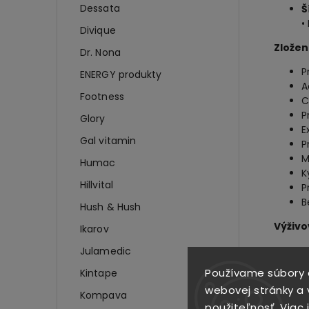
Dessata
Š
•
Divique
Zložen
Dr. Nona
P
ENERGY produkty
A
Footness
C
P
Glory
E
Gal vitamin
P
M
Humac
K
Hillvital
P
B
Hush & Hush
Výživo
Ikarov
E
Julamedic
S
Používame súbory 
Kintape
B
webovej stránky a v
T
Kompava
použiteľnosť.
Viac 
P