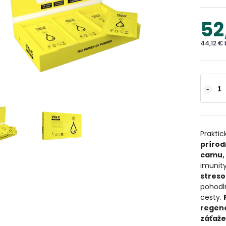
52
44,12 €
Praktic
prírod
camu, 
imunit
streso
pohodl
cesty.
regene
záťaže