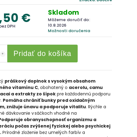
Skladom
,50 €
Môžeme doručiť do:
10.8.2026
 bez DPH
Možnosti doručenia
Pridať do košíka
ký
práškový doplnok s vysokým obsahom
ného vitamínu C
, obohatený o
acerolu, camu
acai a extrakty zo šípok
pre každodennú podporu
y.
Pomáha chrániť bunky pred oxidačným
m, znižuje únavu a podporuje vitalitu
. Rýchle a
né dávkovanie v sáčkoch vhodné na
Podporuje obranyschopnosť organizmu a
ráciu počas zvýšenej fyzickej alebo psychickej
.
Prírodné zloženie bez umelých farbív a