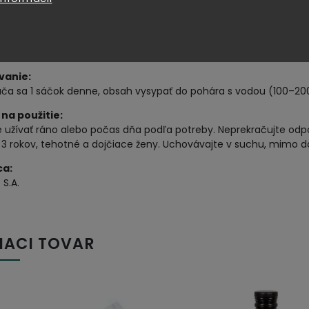
ioflavonoidy, polyfenoly a antioxidanty v prírodnom množstve p
e:
ov po 7 g (celkovo 105 g)
vanie:
ča sa 1 sáčok denne, obsah vysypať do pohára s vodou (100–200 
na použitie:
 užívať ráno alebo počas dňa podľa potreby. Neprekračujte odp
 3 rokov, tehotné a dojčiace ženy. Uchovávajte v suchu, mimo d
ca:
 S.A.
IACI TOVAR