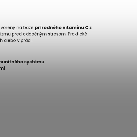
ytvorený na báze
prírodného vitamínu C z
izmu pred oxidačným stresom. Praktické
 alebo v práci.
imunitného systému
mi