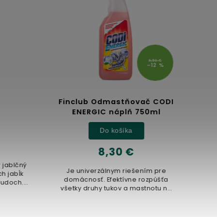
9,50 €
–12 %
Finclub Odmastňovač CODI
Re
ENERGIC náplň 750ml
Do košíka
8,30 €
jablčný
Je univerzálnym riešením pre
Laho
jabĺk
domácnosť. Efektívne rozpúšťa
Reis
doch.
všetky druhy tukov a mastnotu na
vital
...
rôznych povrchoch. Je vhodný...