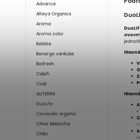
Podr
Advance
Alteya Organics
DuoLi
Aroma
DuoLif
Aroma color
ovocn
jednotl
Bebble
Hlavné
Benergo vankúše
V
Biofresh
O
Cabifi
Z
P
Codi
Hlavné
doTERRA
DuoLife
A
•
Cocosolic organic
C
Chios Masticha
•
A
Chilis
•