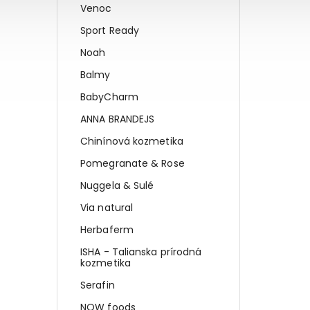
Venoc
Sport Ready
Noah
Balmy
BabyCharm
ANNA BRANDEJS
Chinínová kozmetika
Pomegranate & Rose
Nuggela & Sulé
Via natural
Herbaferm
ISHA - Talianska prírodná
kozmetika
Serafin
NOW foods