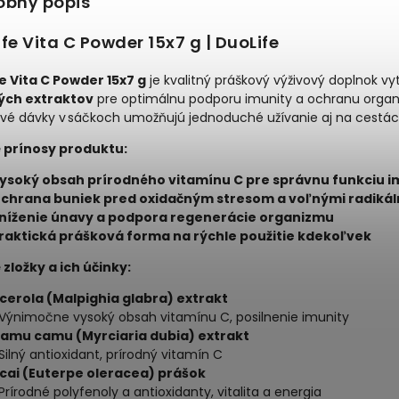
obný popis
fe Vita C Powder 15x7 g | DuoLife
e Vita C Powder 15x7 g
je kvalitný práškový výživový doplnok v
ých extraktov
pre optimálnu podporu imunity a ochranu organ
ivé dávky v sáčkoch umožňujú jednoduché užívanie aj na cestách
 prínosy produktu:
ysoký obsah prírodného vitamínu C pre správnu funkciu 
chrana buniek pred oxidačným stresom a voľnými radikál
níženie únavy a podpora regenerácie organizmu
raktická prášková forma na rýchle použitie kdekoľvek
 zložky a ich účinky:
cerola (Malpighia glabra) extrakt
 Výnimočne vysoký obsah vitamínu C, posilnenie imunity
amu camu (Myrciaria dubia) extrakt
 Silný antioxidant, prírodný vitamín C
cai (Euterpe oleracea) prášok
 Prírodné polyfenoly a antioxidanty, vitalita a energia