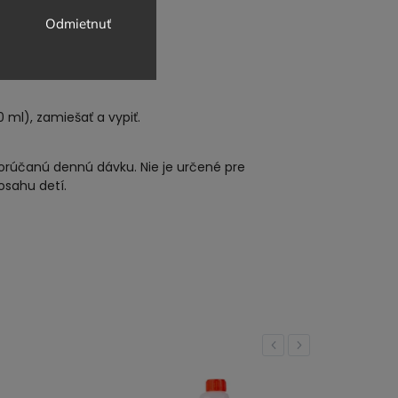
odľa extraktov
Odmietnuť
ml), zamiešať a vypiť.
orúčanú dennú dávku. Nie je určené pre
osahu detí.
Previous
Next