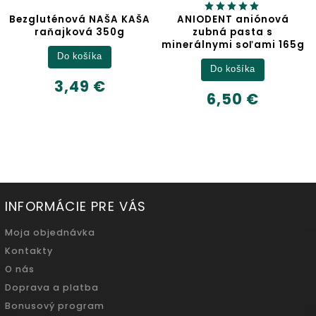
uténová NAŠA KAŠA
ANIODENT aniónová
J
aňajková 350g
zubná pasta s
minerálnymi soľami 165g
Do košíka
Do košíka
3,49 €
6,50 €
INFORMÁCIE PRE VÁS
Moja objednávka
Kontakty
O nás
Doprava a platba
Bonusový program