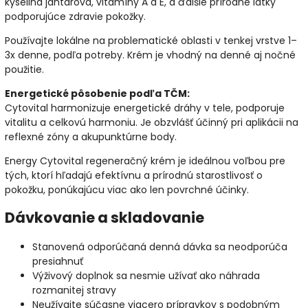
kyselina jantárová, vitamíny A a E, a ďalšie prírodné látky
podporujúce zdravie pokožky.
Používajte lokálne na problematické oblasti v tenkej vrstve 1–
3x denne, podľa potreby. Krém je vhodný na denné aj nočné
použitie.
Energetické pôsobenie podľa TČM:
Cytovital harmonizuje energetické dráhy v tele, podporuje
vitalitu a celkovú harmoniu. Je obzvlášť účinný pri aplikácii na
reflexné zóny a akupunktúrne body.
Energy Cytovital regeneračný krém je ideálnou voľbou pre
tých, ktorí hľadajú efektívnu a prírodnú starostlivosť o
pokožku, ponúkajúcu viac ako len povrchné účinky.
Dávkovanie a skladovanie
Stanovená odporúčaná denná dávka sa neodporúča
presiahnuť
Výživový doplnok sa nesmie užívať ako náhrada
rozmanitej stravy
Neužívajte súčasne viacero prípravkov s podobným