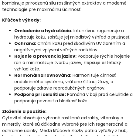
kombinuje prirodzenú silu rastlinných extraktov a moderné
technológie pre maximálnu účinnosť.
Kľúčové výhody:
Omladenie a hydratácia:
Intenzívne regeneruje a
hydratuje kožu, zaisťuje jej mladistvý vzhľad a pružnosť.
Ochrana:
Chráni kožu pred škodlivým UV žiarením a
negatívnymi vplyvmi voľných radikálov.
Hojenie a prevencia jaziev:
Podporuje rýchle hojenie
rán a minimalizuje tvorbu jaziev, zlepšuje estetický
vzhľad kože.
Hormonálna rovnováha:
Harmonizuje činnosť
endokrinného systému, vrátane štítnej žľazy, a
podporuje zdravie reprodukčných orgánov.
Podpora pri celulitíde:
Pomáha v boji proti celulitíde a
podporuje pevnosť a hladkosť kože.
Zloženie a použitie:
Cytovital obsahuje vybrané rastlinné extrakty, vitamíny a
minerály, ktoré sú dôkladne vybrané pre ich regeneračné a
ochranné účinky. Medzi kľúčové zložky patria výťažky z húb,