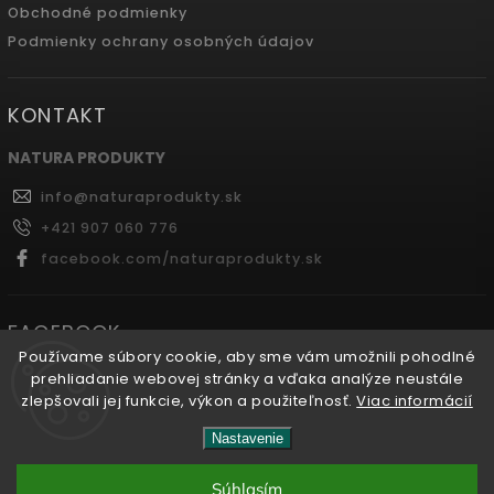
Obchodné podmienky
Podmienky ochrany osobných údajov
KONTAKT
NATURA PRODUKTY
info
@
naturaprodukty.sk
+421 907 060 776
facebook.com/naturaprodukty.sk
FACEBOOK
Používame súbory cookie, aby sme vám umožnili pohodlné
prehliadanie webovej stránky a vďaka analýze neustále
zlepšovali jej funkcie, výkon a použiteľnosť.
Viac informácií
Copyright 2026
Naturaprodukty.sk
. Všetky práva
Nastavenie
vyhradené.
Súhlasím