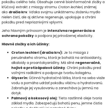
pokožku celého tela. Obsahuje cenné bioinformačné zložky a
kľúčový extrakt z miazgy stromu
Croton lechleri
, známej
ako
dračia krv
. Vďaka svojmu unikátnemu zloženiu mydlo
nielen čistí, ale aj aktívne regeneruje, upokojuje a chráni
pokožku pred nepriaznivými vplyvmi.
Jeho hlavným prínosom je
intenzívna regenerácia a
ochrana pokožky
a podpora jej prirodzenej elasticity.
Hlavné zložky a ich účinky:
Croton lechleri (dračia krv):
Je to miazga z
peruánskeho stromu, ktorá je bohatá na antioxidanty,
alkaloidy a proantokyanidíny. Má silné
regeneračné,
hojivé a protizápalové účinky
. Chráni pokožku pred
voľnými radikálmi a podporuje tvorbu kolagénu.
Glycerín:
Účinná hydratačná látka, ktorá na seba viaže
vodu a pomáha udržať pokožku vláčnu a hydratovanú.
Zabraňuje jej vysušovaniu a zanecháva ju jemnú na
dotyk.
Palmový a kokosový olej:
Tieto rastlinné oleje tvoria
základ mydla. Zabezpečujú bohatú penu, jemne čistia