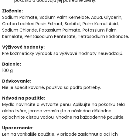
pokožku a dodávajú jej potrebné živiny.
Zloženie:
Sodium Palmate, Sodium Palm Kernelate, Aqua, Glycerin,
Croton Lechleri Resin Extract, Sorbitol, Palm Kernel Acid,
Sodium Chloride, Potassium Palmate, Potassium Palm
Kernelate, Pentasodium Pentetate, Tetrasodium Etidronate.
Výživové hodnoty:
Pre kozmetický výrobok sa výživové hodnoty neuvádzajú.
Balenie:
100 g
Dávkovanie:
Nie je špecifikované, používa sa podľa potreby.
Návod na použitie:
Mydlo navlhčite a vytvorte penu. Aplikujte na pokožku tela
alebo tváre, jemne vmasírujte a následne dôkladne
opláchnite čistou vodou. Vhodné na každodenné použitie.
Upozornenie:
Len na vonkajšie použitie. V prípade zasiahnutia očí ich