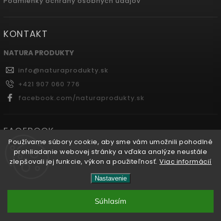
Podmienky ochrany osobných údajov
KONTAKT
NATURA PRODUKTY
info
@
naturaprodukty.sk
+421 907 060 776
facebook.com/naturaprodukty.sk
FACEBOOK
Používame súbory cookie, aby sme vám umožnili pohodlné
prehliadanie webovej stránky a vďaka analýze neustále
zlepšovali jej funkcie, výkon a použiteľnosť.
Viac informácií
Copyright 2026
Naturaprodukty.sk
. Všetky práva
Nastavenie
vyhradené.
Súhlasím
Vytvořil
Shoptet
| Design
Shoptak.cz.