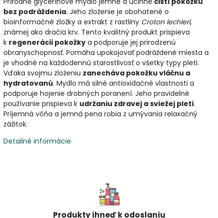
Prírodné glycerínové mydlo jemne a účinne
čistí pokožku
bez podráždenia
. Jeho zloženie je obohatené o
bioinformačné zložky a extrakt z rastliny
Croton lechleri
,
známej ako dračia krv. Tento kvalitný produkt prispieva
k
regenerácii pokožky
a podporuje jej prirodzenú
obranyschopnosť. Pomáha upokojovať podráždené miesta a
je vhodné na každodennú starostlivosť o všetky typy pleti.
Vďaka svojmu zloženiu
zanecháva pokožku vláčnu a
hydratovanú
. Mydlo má silné antioxidačné vlastnosti a
podporuje hojenie drobných poranení. Jeho pravidelné
používanie prispieva k
udržaniu zdravej a sviežej pleti
.
Príjemná vôňa a jemná pena robia z umývania relaxačný
zážitok.
Detailné informácie
Produkty ihneď k odoslaniu