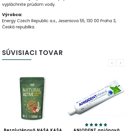
vypláchnite prúdom vody.
Výrobca:
Energy Czech Republic a.s., Jeseniova 55, 130 00 Praha 3,
Česká republika.
SÚVISIACI TOVAR
Previous
Next
 KAŠA
ANIODENT aniónová
Jablčný ocot