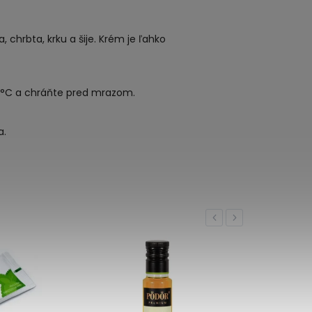
, chrbta, krku a šije. Krém je ľahko
25 °C a chráňte pred mrazom.
a.
Previous
Next