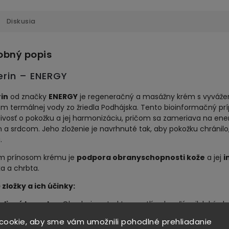
Diskusia
obný popis
erin – ENERGY
in
od značky
ENERGY
je regeneračný a masážny krém s vyvá
m termálnej vody zo žriedla Podhájska. Tento bioinformačný pr
livosť o pokožku a jej harmonizáciu, pričom sa zameriava na en
a srdcom. Jeho zloženie je navrhnuté tak, aby pokožku chránilo,
.
m prínosom krému je
podpora obranyschopnosti kože
a jej
i
a a chrbta.
 zložky a ich účinky:
ylinný komplex:
Obsahuje extrakty z rastlín ako pľúcnik lekársky
hininovník lekársky a ďalšie. Tieto byliny sú známe svojimi
upoko
cookie, aby sme vám umožnili pohodlné prehliadanie
omáhajú udržiavať zdravie pokožky a podporujú funkciu dýchac