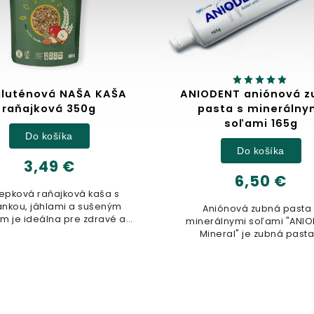
DENT aniónová zubná
Jablčný ocot
sta s minerálnymi
soľami 165g
Detail
Do košíka
6,32 €
6,50 €
100% prírodný nefiltrovaný 
ocot, vyrobený z čerstvých 
niónová zubná pasta s
kvasených v drevených su
rálnymi soľami "ANIODENT
Nepasterizovaný produkt
neral" je zubná pasta s
500ml
jedinečným...