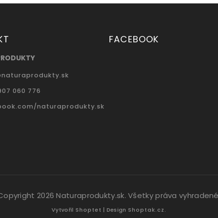
KT
FACEBOOK
PRODUKTY
@
naturaprodukty.sk
907 060 776
book.com/naturaprodukty.sk
Copyright 2026
Naturaprodukty.sk
. Všetky práva vyhradené
Vytvořil
Shoptet
| Design
Shoptak.cz.