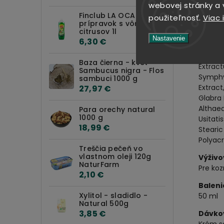
webovej stránky a v
T
Finclub LA OCA Leštiaci
použiteľnosť.
Viac 
p
prípravok s vôňou
V
citrusov 1l
p
Nastavenie
6,30 €
Zložen
Baza čierna - kvet -
Extract
Sambucus nigra - Flos
Symphy
sambuci 1000 g
Extract
27,97 €
Glabra 
Althaea
Para orechy natural
1000 g
Usitati
18,99 €
Stearic
Polyacr
Treščia pečeň vo
vlastnom oleji 120g
Výživo
NaturFarm
Pre ko
2,10 €
Baleni
Xylitol - sladidlo -
50 ml
Natural 500g
3,85 €
Dávko