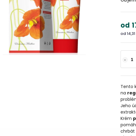
Objem
od
1
od
14,31
Tento k
na
reg
problé
Jeho úč
extrakt
Krém
p
pomáha 
chrbát 