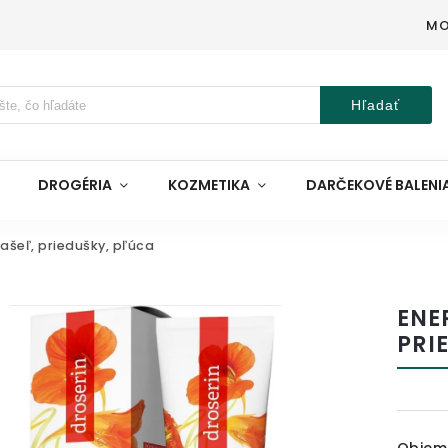
MO
Hľadať
DROGÉRIA
KOZMETIKA
DARČEKOVÉ BALENI
ašeľ, priedušky, pľúca
ENE
PRI