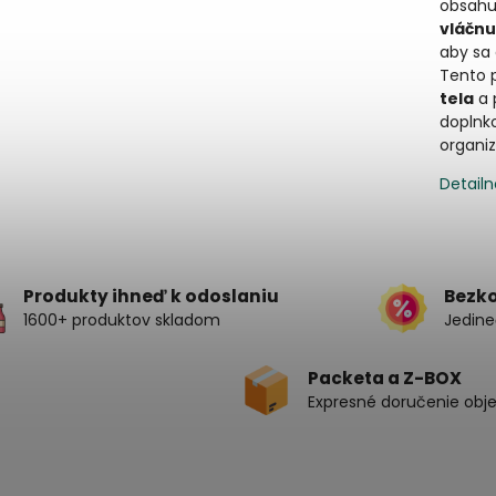
obsahu
vláčnu
aby sa
Tento 
tela
a 
doplnko
organi
Detailn
Produkty ihneď k odoslaniu
Bezk
1600+ produktov skladom
Jedine
Packeta a Z-BOX
Expresné doručenie obj