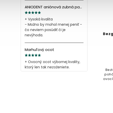
ANIODENT aniónová zubná pasta s minerálnymi soľami 165g
+ Vysoká kvalita
- Možno by mohol menej peniť -
čo neviem posúdiť či je
en
Bezgluténová NAŠA KAŠA
ANIO
nevýhoda.
ok
raňajková 350g
pa
Do košíka
Marhuľový ocot
3,49 €
+ Ovocný ocot výbornej kvality,
ktorý len tak nezoženiete.
tov,
Bezlepková raňajková kaša s
iu,
pohánkou, jáhlami a sušeným
A
ovocím je ideálna pre zdravé a
mine
rýchle raňajky. Bez pridaných...
Mi