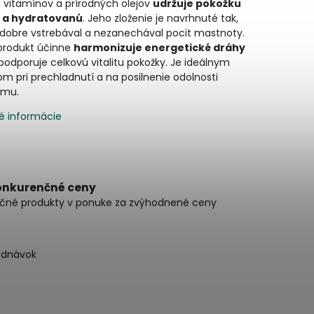
 vitamínov a prírodných olejov
udržuje pokožku
 a hydratovanú
. Jeho zloženie je navrhnuté tak,
 dobre vstrebával a nezanechával pocit mastnoty.
produkt účinne
harmonizuje energetické dráhy
podporuje celkovú vitalitu pokožky. Je ideálnym
m pri prechladnutí a na posilnenie odolnosti
zmu.
é informácie
onkurenčné ceny
čné produkty v ponuke za zvýhodnené ceny
ednávok