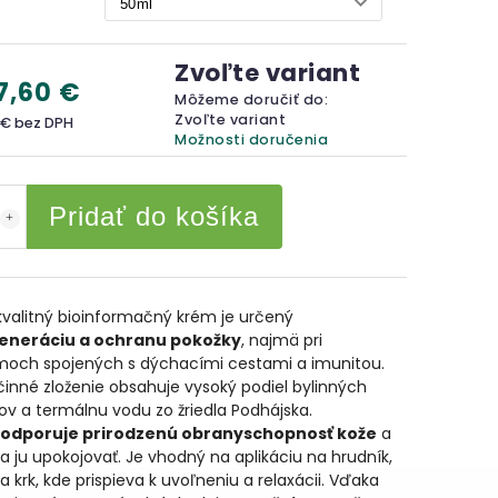
Zvoľte variant
7,60 €
Môžeme doručiť do:
Zvoľte variant
 €
bez DPH
Možnosti doručenia
Pridať do košíka
valitný bioinformačný krém je určený
eneráciu a ochranu pokožky
, najmä pri
moch spojených s dýchacími cestami a imunitou.
inné zloženie obsahuje vysoký podiel bylinných
ov a termálnu vodu zo žriedla Podhájska.
odporuje prirodzenú obranyschopnosť kože
a
ju upokojovať. Je vhodný na aplikáciu na hrudník,
a krk, kde prispieva k uvoľneniu a relaxácii. Vďaka