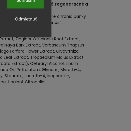
Súhlasím
 minerály a soli. Má silné
regeneračné a
problémoch.
 eukalyptový, gáfrový), ktoré chránia bunky
Odmietnuť
ej potrebnú výživu a vláčnosť.
tract, Zingiber Officinale Root Extract,
Calisaya Bark Extract, Verbascum Thapsus
lago Farfara Flower Extract, Glycyrrhiza
a Leaf Extract, Tropaeolum Majus Extract,
rdata Extract), Cetearyl Alcohol, Linum
aea Oil, Petrolatum, Glycerin, Myreth-4,
l Stearate, Laureth-4, Isoparaffin,
 Linalool, Citronellol.