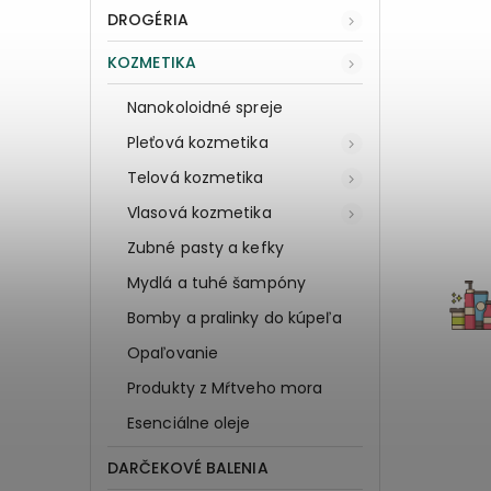
DROGÉRIA
KOZMETIKA
Nanokoloidné spreje
Pleťová kozmetika
Telová kozmetika
Vlasová kozmetika
Zubné pasty a kefky
Mydlá a tuhé šampóny
Bomby a pralinky do kúpeľa
Opaľovanie
Produkty z Mŕtveho mora
Esenciálne oleje
DARČEKOVÉ BALENIA