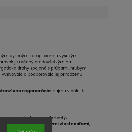
ženým bylinným komplexom a vysokým
ípravok je určený predovšetkým na
ergetické dráhy spojené s pľúcami, hrubým
 vyživovalo a podporovalo jej prirodzenú
ntenzívna regenerácia
, najmä v oblasti
, ruža šípová, divozel veľkokvetý,
jujúcimi a regeneračnými vlastnosťami
,
ieho systému.