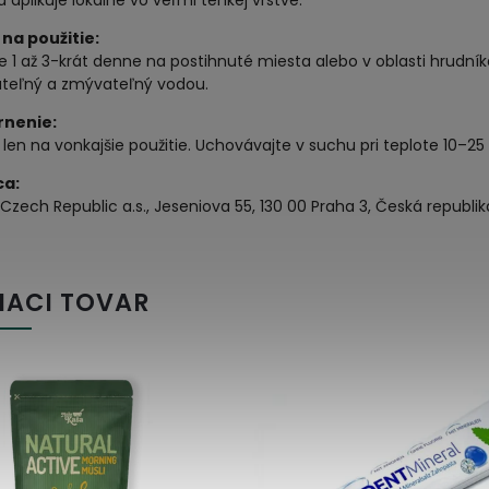
 aplikuje lokálne vo veľmi tenkej vrstve.
na použitie:
te 1 až 3-krát denne na postihnuté miesta alebo v oblasti hrudníka
rateľný a zmývateľný vodou.
rnenie:
len na vonkajšie použitie. Uchovávajte v suchu pri teplote 10–
ca:
Czech Republic a.s., Jeseniova 55, 130 00 Praha 3, Česká republik
IACI TOVAR