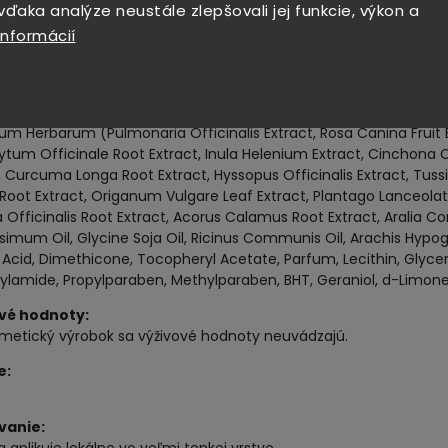
ďaka analýze neustále zlepšovali jej funkcie, výkon a
ermálna voda Podhájska:
Voda z treťohorného mora, bohatá na
informácií
rotizápalové účinky
, vyživuje pokožku a pomáha pri kožných 
itamíny a oleje:
Obsahuje
vitamín E
a esenciálne oleje (napr.
red oxidačným stresom, zlepšujú prekrvenie pokožky a dodávajú j
ie:
um Herbarum (Pulmonaria Officinalis Extract, Rosa Canina Fruit Ex
tum Officinale Root Extract, Inula Helenium Extract, Cinchona 
, Curcuma Longa Root Extract, Hyssopus Officinalis Extract, Tussi
Root Extract, Origanum Vulgare Leaf Extract, Plantago Lanceolat
 Officinalis Root Extract, Acorus Calamus Root Extract, Aralia Co
ssimum Oil, Glycine Soja Oil, Ricinus Communis Oil, Arachis Hypog
 Acid, Dimethicone, Tocopheryl Acetate, Parfum, Lecithin, Glycery
ylamide, Propylparaben, Methylparaben, BHT, Geraniol, d-Limonene,
vé hodnoty:
zmetický výrobok sa výživové hodnoty neuvádzajú.
e:
vanie: