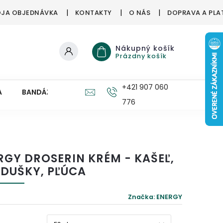
JA OBJEDNÁVKA
KONTAKTY
O NÁS
DOPRAVA A PLA
Nákupný košík
Prázdny košík
+421 907 060
A
BANDÁŽE, ORTÉZY
ZDRAVÉ HUBY
PRE DETI
776
RGY DROSERIN KRÉM - KAŠEĽ,
EDUŠKY, PĽÚCA
Značka:
ENERGY