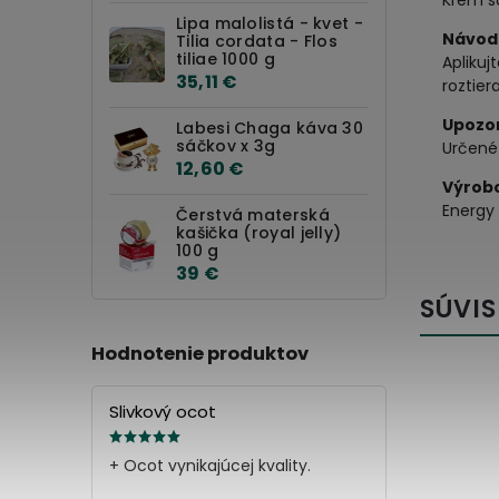
Krém sa
Lipa malolistá - kvet -
Návod 
Tilia cordata - Flos
tiliae 1000 g
Aplikuj
35,11 €
roztie
Upozo
Labesi Chaga káva 30
sáčkov x 3g
Určené 
12,60 €
Výrob
Energy 
Čerstvá materská
kašička (royal jelly)
100 g
39 €
SÚVIS
Hodnotenie produktov
Slivkový ocot
+ Ocot vynikajúcej kvality.