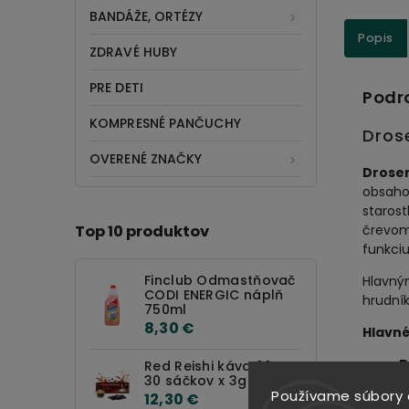
BANDÁŽE, ORTÉZY
Popis
ZDRAVÉ HUBY
PRE DETI
Podr
KOMPRESNÉ PANČUCHY
Dros
OVERENÉ ZNAČKY
Droser
obsaho
starost
Top 10 produktov
črevom 
funkciu
Finclub Odmastňovač
Hlavný
CODI ENERGIC náplň
hrudník
750ml
8,30 €
Hlavné
B
Red Reishi káva 90g
30 sáčkov x 3g
c
Používame súbory 
12,30 €
p