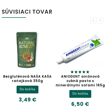
SÚVISIACI TOVAR
Previous
Next
NAŠA KAŠA
ANIODENT aniónová
Jablčný oc
 350g
zubná pasta s
minerálnymi soľami 165g
Detail
ka
Do košíka
6,32 €
 €
6,50 €