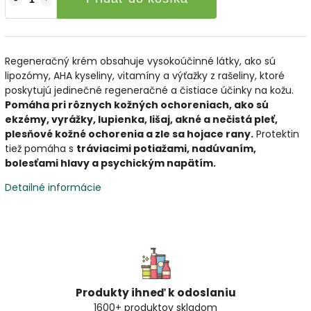
Regeneračný krém obsahuje vysokoúčinné látky, ako sú
lipozómy, AHA kyseliny, vitamíny a výťažky z rašeliny, ktoré
poskytujú jedinečné regeneračné a čistiace účinky na kožu.
Pomáha pri rôznych kožných ochoreniach, ako sú
ekzémy, vyrážky, lupienka, lišaj, akné a nečistá pleť,
plesňové kožné ochorenia a zle sa hojace rany.
Protektin
tiež pomáha s
tráviacimi potiažami, nadúvaním,
bolesťami hlavy a psychickým napätím.
Detailné informácie
Produkty ihneď k odoslaniu
1600+ produktov skladom