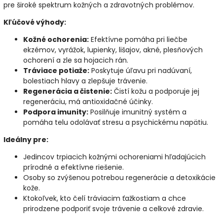
pre široké spektrum kožných a zdravotných problémov.
Kľúčové výhody:
Kožné ochorenia:
Efektívne pomáha pri liečbe
ekzémov, vyrážok, lupienky, lišajov, akné, plesňových
ochorení a zle sa hojacich rán.
Tráviace potiaže:
Poskytuje úľavu pri nadúvaní,
bolestiach hlavy a zlepšuje trávenie.
Regenerácia a čistenie:
Čistí kožu a podporuje jej
regeneráciu, má antioxidačné účinky.
Podpora imunity:
Posilňuje imunitný systém a
pomáha telu odolávať stresu a psychickému napätiu.
Ideálny pre:
Jedincov trpiacich kožnými ochoreniami hľadajúcich
prírodné a efektívne riešenie.
Osoby so zvýšenou potrebou regenerácie a detoxikácie
kože.
Ktokoľvek, kto čelí tráviacim ťažkostiam a chce
prirodzene podporiť svoje trávenie a celkové zdravie.