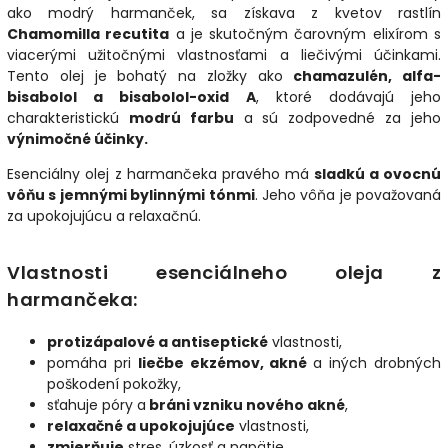
ako modrý harmanček,
sa získava z kvetov rastlín
Chamomilla recutita
a je skutočným čarovným elixírom s
viacerými užitočnými vlastnosťami a liečivými účinkami.
Tento olej je bohatý na zložky ako
chamazulén, alfa-
bisabolol a bisabolol-oxid A
, ktoré dodávajú jeho
charakteristickú
modrú farbu
a sú zodpovedné za jeho
výnimočné účinky.
Esenciálny olej z harmančeka pravého má
sladkú a ovocnú
vôňu s jemnými bylinnými tónmi
. Jeho vôňa je považovaná
za upokojujúcu a relaxačnú.
Vlastnosti esenciálneho oleja z
harmančeka:
protizápalové a antiseptické
vlastnosti,
pomáha pri
liečbe ekzémov, akné
a iných drobných
poškodení pokožky,
sťahuje póry a
bráni vzniku nového akné
,
relaxačné a upokojujúce
vlastnosti,
zmierňuje
stres, úzkosť a napätie,