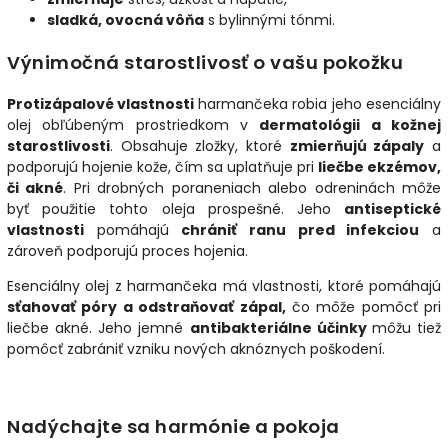
sladká, ovocná vôňa
s bylinnými tónmi.
Výnimočná starostlivosť o vašu pokožku
Protizápalové vlastnosti
harmančeka robia jeho esenciálny
olej obľúbeným prostriedkom v
dermatológii a kožnej
starostlivosti
. Obsahuje zložky, ktoré
zmierňujú zápaly
a
podporujú hojenie kože, čím sa uplatňuje pri
liečbe ekzémov,
či akné
. Pri drobných poraneniach alebo odreninách môže
byť použitie tohto oleja prospešné. Jeho
antiseptické
vlastnosti
pomáhajú
chrániť ranu pred infekciou
a
zároveň podporujú proces hojenia.
Esenciálny olej z harmančeka má vlastnosti, ktoré pomáhajú
sťahovať póry a odstraňovať zápal,
čo môže pomôcť pri
liečbe akné. Jeho jemné
antibakteriálne účinky
môžu tiež
pomôcť zabrániť vzniku nových aknóznych poškodení.
Nadýchajte sa harmónie a pokoja