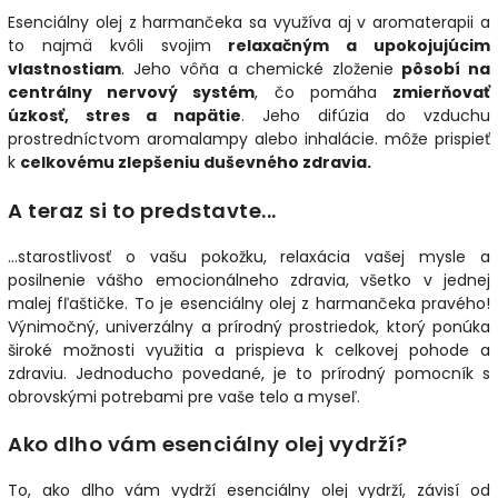
Esenciálny olej z harmančeka sa využíva aj v aromaterapii a
to najmä kvôli svojim
relaxačným a upokojujúcim
vlastnostiam
.
Jeho vôňa a chemické zloženie
pôsobí na
centrálny nervový systém
, čo pomáha
zmierňovať
úzkosť, stres a napätie
.
Jeho difúzia do vzduchu
prostredníctvom aromalampy alebo inhalácie. môže prispieť
k
celkovému zlepšeniu duševného zdravia.
A teraz si to predstavte...
...starostlivosť o vašu pokožku, relaxácia vašej mysle a
posilnenie vášho emocionálneho zdravia, všetko v jednej
malej fľaštičke. To je esenciálny olej z harmančeka pravého!
Výnimočný, univerzálny a prírodný prostriedok, ktorý ponúka
široké možnosti využitia a prispieva k celkovej pohode a
zdraviu. Jednoducho povedané, je to prírodný pomocník s
obrovskými potrebami pre vaše telo a myseľ.
Ako dlho vám esenciálny olej vydrží?
To, ako dlho vám vydrží esenciálny olej vydrží, závisí od