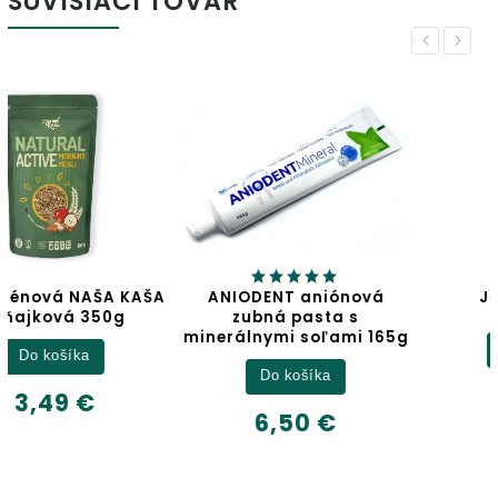
SÚVISIACI TOVAR
Previous
Next
ANIODENT aniónová
Jablčný ocot
zubná pasta s
minerálnymi soľami 165g
Detail
Do košíka
6,32 €
6,50 €
500ml