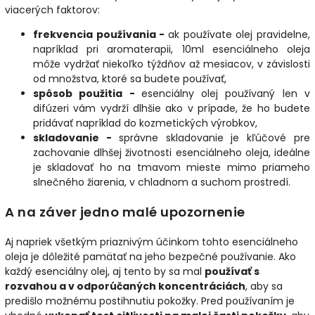
viacerých faktorov:
frekvencia používania -
a
k používate olej pravidelne,
napríklad pri aromaterapii, 10ml esenciálneho oleja
môže vydržať niekoľko týždňov až mesiacov, v závislosti
od množstva, ktoré sa budete používať,
spôsob použitia -
esenciálny olej používaný len v
difúzeri vám vydrží dlhšie ako v prípade, že ho budete
pridávať napríklad do kozmetických výrobkov,
skladovanie -
správne skladovanie je kľúčové pre
zachovanie dlhšej životnosti esenciálneho oleja, ideálne
je skladovať ho na tmavom mieste mimo priameho
slnečného žiarenia, v chladnom a suchom prostredí.
A na záver jedno malé upozornenie
Aj napriek všetkým priaznivým účinkom tohto esenciálneho
oleja je dôležité pamätať na jeho bezpečné používanie.
Ako
každý esenciálny olej, aj tento by sa mal
používať s
rozvahou a v odporúčaných koncentráciách
, aby sa
predišlo možnému postihnutiu pokožky.
Pred používaním je