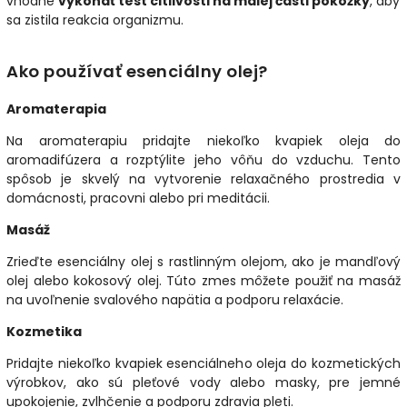
vhodné
vykonať test citlivosti na malej časti pokožky
, aby
sa zistila reakcia organizmu.
Ako používať esenciálny olej?
Aromaterapia
Na aromaterapiu pridajte niekoľko kvapiek oleja do
aromadifúzera a rozptýlite jeho vôňu do vzduchu. Tento
spôsob je skvelý na vytvorenie relaxačného prostredia v
domácnosti, pracovni alebo pri meditácii.
Masáž
Zrieďte esenciálny olej s rastlinným olejom, ako je mandľový
olej alebo kokosový olej. Túto zmes môžete použiť na masáž
na uvoľnenie svalového napätia a podporu relaxácie.
Kozmetika
Pridajte niekoľko kvapiek esenciálneho oleja do kozmetických
výrobkov, ako sú
pleťové vody alebo masky, pre jemné
upokojenie, zvlhčenie a podporu zdravia pleti.