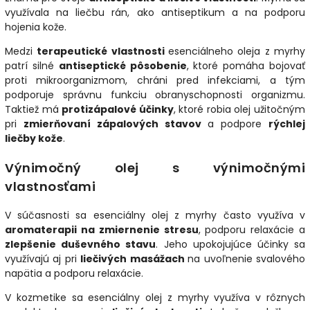
využívala na liečbu rán, ako antiseptikum a na podporu
hojenia kože.
Medzi
terapeutické vlastnosti
esenciálneho oleja z myrhy
patrí silné
antiseptické pôsobenie
, ktoré pomáha bojovať
proti mikroorganizmom, chráni pred infekciami, a tým
podporuje správnu funkciu obranyschopnosti organizmu.
Taktiež má
protizápalové účinky
, ktoré robia olej užitočným
pri
zmierňovaní zápalových stavov
a podpore
rýchlej
liečby kože
.
Výnimočný olej s výnimočnými
vlastnosťami
V súčasnosti sa esenciálny olej z myrhy často využíva v
aromaterapii na zmiernenie stresu
, podporu relaxácie a
zlepšenie duševného stavu
. Jeho upokojujúce účinky sa
využívajú aj pri
liečivých masážach
na uvoľnenie svalového
napätia a podporu relaxácie.
V kozmetike sa esenciálny olej z myrhy využíva v rôznych