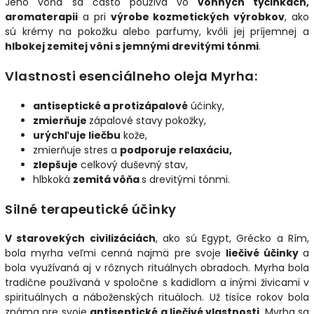
Jeho vôňa sa často používa vo
vonných tyčinkách,
aromaterapii
a pri
výrobe kozmetických výrobkov
, ako
sú krémy na pokožku alebo parfumy, kvôli jej príjemnej a
hlbokej zemitej vôni s jemnými drevitými tónmi
.
Vlastnosti esenciálneho oleja Myrha:
antiseptické a protizápalové
účinky,
zmierňuje
zápalové stavy pokožky,
urýchľuje liečbu
kože,
zmierňuje stres a
podporuje relaxáciu,
zlepšuje
celkový duševný stav,
hlbkoká
zemitá vôňa
s drevitými tónmi.
Silné terapeutické účinky
V starovekých civilizáciách
, ako sú Egypt, Grécko a Rím,
bola myrha veľmi cenná najmä pre svoje
liečivé účinky
a
bola využívaná aj v rôznych rituálnych obradoch. Myrha bola
tradične používaná v spoločne s kadidlom a inými živicami v
spirituálnych a náboženských rituáloch. Už tisíce rokov bola
známa pre svoje
antiseptické a liečivé vlastnosti
. Myrha sa