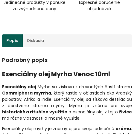
Jedinečné produkty v ponuke
Expresné doručenie
za zvýhodnené ceny
objednávok
Popis
Diskusia
Podrobný popis
Esenciálny olej Myrha Venoc 10ml
Esenciálny olej
Myrha sa získava z drevnatých častí stromu
Commiphora myrrha
, ktorý rastie v oblastiach ako Arabský
polostrov, Afrika a Indie. Esenciálny o
lej sa získava destiláciou
z čerstvého stromu myrhy. Myrha je známa pre svoje
historické a rituálne využitie
a esenciálny olej z tejto
živice
má rôzne vlastnosti a možné využitie.
Esenciálny olej myrhy je známy aj pre svoju jedinečnú
arómu
.