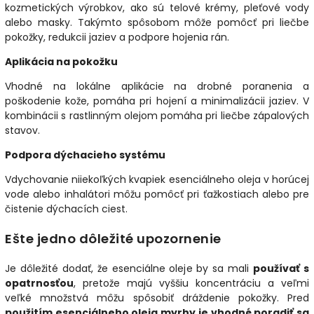
kozmetických výrobkov, ako sú telové krémy, pleťové vody
alebo masky. Takýmto spôsobom
môže pomôcť pri liečbe
pokožky, redukcii jaziev a podpore hojenia rán.
Aplikácia na pokožku
Vhodné na lokálne aplikácie na drobné poranenia a
poškodenie kože, pomáha pri hojení a minimalizácii jaziev. V
kombinácii s rastlinným olejom pomáha pri liečbe zápalových
stavov.
Podpora dýchacieho systému
Vdychovanie niiekoľkých kvapiek esenciálneho oleja v horúcej
vode alebo inhalátori môžu pomôcť pri ťažkostiach alebo pre
čistenie dýchacích ciest.
Ešte jedno dôležité upozornenie
Je dôležité dodať, že esenciálne oleje by sa mali
používať s
opatrnosťou
, pretože majú vyššiu koncentráciu a veľmi
veľké množstvá môžu spôsobiť dráždenie pokožky. Pred
použitím esenciálneho oleja myrhy je vhodné poradiť sa