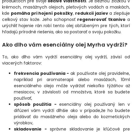
produktoch pre svoje
liečivé vlastnosti
. Je bežnou zložkou v
krémoch, masážnych olejoch, pleťových vodách a maskách,
kde
pomáha pri hojení pokožky
,
redukcii jaziev
a zlepšuje
celkový stav kože. Jeho schopnosť
regenerovať tkanivo
a
urýchliť hojenie rán robí tento olej obľúbeným pre tých, ktorí
hľadajú prírodné riešenia, ako sa postarať o svoju pokožku.
Ako dlho vám esenciálny olej Myrha vydrží?
To, ako dlho vám vydrží esenciálny olej vydrží, závisí od
viacerých faktorov:
frekvencia používania -
a
k používate olej pravidelne,
napríklad pri aromaterapii alebo masážach, 10ml
esenciálneho oleja môže vydržať niekoľko týždňov až
mesiacov, v závislosti od množstva, ktoré sa budete
používať,
spôsob použitia -
esenciálny olej používaný len v
difúzeri vám vydrží dlhšie ako v prípade,že ho budete
pridávať do masážneho oleja alebo do kozmetických
výrobkov,
skladovanie -
správne skladovanie je kľúčové pre