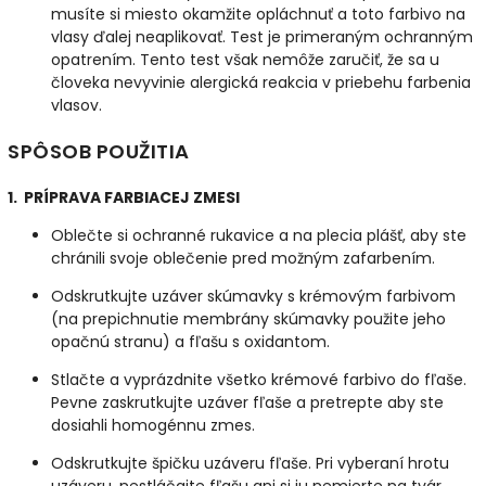
musíte si miesto okamžite opláchnuť a toto farbivo na
vlasy ďalej neaplikovať. Test je primeraným ochranným
opatrením. Tento test však nemôže zaručiť, že sa u
človeka nevyvinie alergická reakcia v priebehu farbenia
vlasov.
SPÔSOB POUŽITIA
1. PRÍPRAVA FARBIACEJ ZMESI
Oblečte si ochranné rukavice a na plecia plášť, aby ste
chránili svoje oblečenie pred možným zafarbením.
Odskrutkujte uzáver skúmavky s krémovým farbivom
(na prepichnutie membrány skúmavky použite jeho
opačnú stranu) a fľašu s oxidantom.
Stlačte a vyprázdnite všetko krémové farbivo do fľaše.
Pevne zaskrutkujte uzáver fľaše a pretrepte aby ste
dosiahli homogénnu zmes.
Odskrutkujte špičku uzáveru fľaše. Pri vyberaní hrotu
uzáveru, nestláčajte fľašu ani si ju nemierte na tvár.