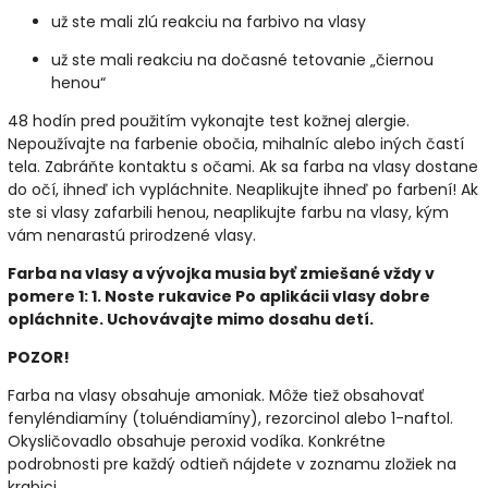
už ste mali zlú reakciu na farbivo na vlasy
už ste mali reakciu na dočasné tetovanie „čiernou
henou“
48 hodín pred použitím vykonajte test kožnej alergie.
Nepoužívajte na farbenie obočia, mihalníc alebo iných častí
tela. Zabráňte kontaktu s očami. Ak sa farba na vlasy dostane
do očí, ihneď ich vypláchnite. Neaplikujte ihneď po farbení! Ak
ste si vlasy zafarbili henou, neaplikujte farbu na vlasy, kým
vám nenarastú prirodzené vlasy.
Farba na vlasy a vývojka musia byť zmiešané vždy v
pomere 1: 1. Noste rukavice Po aplikácii vlasy dobre
opláchnite. Uchovávajte mimo dosahu detí.
POZOR!
Farba na vlasy obsahuje amoniak. Môže tiež obsahovať
fenyléndiamíny (toluéndiamíny), rezorcinol alebo 1-naftol.
Okysličovadlo obsahuje peroxid vodíka. Konkrétne
podrobnosti pre každý odtieň nájdete v zoznamu zložiek na
krabici.