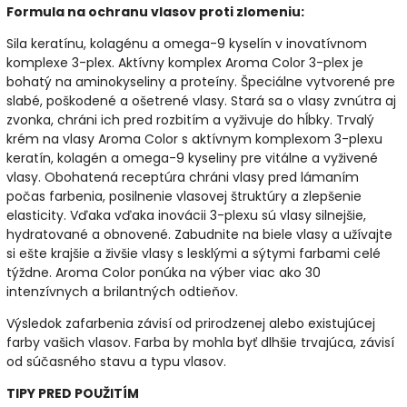
Formula na ochranu
vlasov
proti zlomeniu:
Sila keratínu, kolagénu a omega-9 kyselín v inovatívnom
komplexe 3-plex. Aktívny komplex Aroma Color 3-plex je
bohatý na aminokyseliny a proteíny. Špeciálne vytvorené pre
slabé, poškodené a ošetrené vlasy. Stará sa o vlasy zvnútra aj
zvonka, chráni ich pred rozbitím a vyživuje do hĺbky. Trvalý
krém na vlasy Aroma Color s aktívnym komplexom 3-plexu
keratín, kolagén a omega-9 kyseliny pre vitálne a vyživené
vlasy. Obohatená receptúra ​​chráni vlasy pred lámaním
počas farbenia, posilnenie vlasovej štruktúry a zlepšenie
elasticity. Vďaka vďaka inovácii 3-plexu sú vlasy silnejšie,
hydratované a obnovené. Zabudnite na biele vlasy a užívajte
si ešte krajšie a živšie vlasy s lesklými a sýtymi farbami celé
týždne. Aroma Color ponúka na výber viac ako 30
intenzívnych a brilantných odtieňov.
Výsledok zafarbenia závisí od prirodzenej alebo existujúcej
farby vašich vlasov. Farba by mohla byť dlhšie trvajúca, závisí
od súčasného stavu a typu vlasov.
TIPY PRED POUŽITÍM