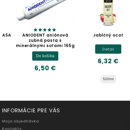
ANIODENT aniónová
Jablčný ocot
zubná pasta s
minerálnymi soľami 165g
Detail
Do košíka
6,32 €
6,50 €
500ml
INFORMÁCIE PRE VÁS
Moja objednávka
Kontakty