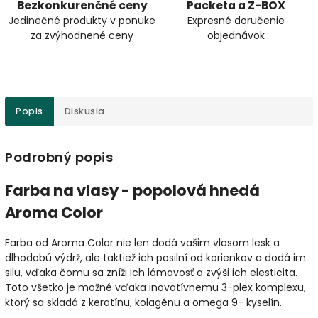
Bezkonkurenčné ceny
Packeta a Z-BOX
Jedinečné produkty v ponuke
Expresné doručenie
za zvýhodnené ceny
objednávok
Popis
Diskusia
Podrobný popis
Farba na vlasy - popolová hnedá
Aroma Color
Farba od Aroma Color nie len dodá vašim vlasom lesk a
dlhodobú výdrž, ale taktiež ich posilní od korienkov a dodá im
silu, vďaka čomu sa zníži ich lámavosť a zvýši ich elesticita.
Toto všetko je možné vďaka inovatívnemu 3-plex komplexu,
ktorý sa skladá z keratínu, kolagénu a omega 9- kyselín.