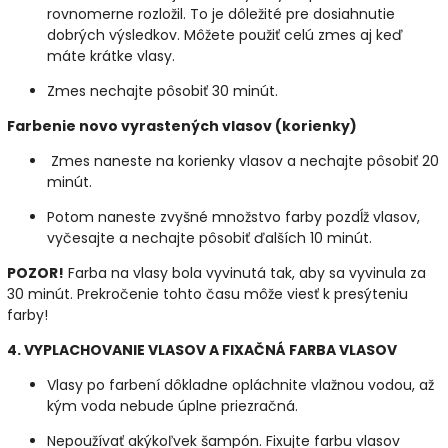
rovnomerne rozložil. To je dôležité pre dosiahnutie
dobrých výsledkov. Môžete použiť celú zmes aj keď
máte krátke vlasy.
Zmes nechajte pôsobiť 30 minút.
Farbenie novo vyrastených vlasov (korienky)
Zmes naneste na korienky vlasov a nechajte pôsobiť 20
minút.
Potom naneste zvyšné množstvo farby pozdĺž vlasov,
vyčesajte a nechajte pôsobiť ďalších 10 minút.
POZOR!
Farba na vlasy bola vyvinutá tak, aby sa vyvinula za
30 minút. Prekročenie tohto času môže viesť k presýteniu
farby!
4. VYPLACHOVANIE VLASOV A FIXAČNÁ FARBA VLASOV
Vlasy po farbení dôkladne opláchnite vlažnou vodou, až
kým voda nebude úplne priezračná.
Nepoužívať akýkoľvek šampón. Fixujte farbu vlasov