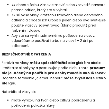
Ak chcete farbu vlasov stmaviť alebo zosvetliť, naneste
priamo odtieň, ktorý ste si vybrali.
Ak sú vaše vlasy v rozsahu tmavého alebo červeného
odtieňa a chcete ich urobiť o jeden alebo dva svetlejšie,
použite vlasový zosvetľovač (blond produkt) pred
farbením vlasov.
Aby ste sa vyhli nadmernému poškodeniu vlasov,
odporúčame používať farbu na vlasy 1 - 2 dni po
odfarbení.
BEZPEČNOSTNÉ OPATRENIA
Farbivá na vlasy
môžu spôsobiť ťažké alergické reakcie
.
Prečítajte si pokyny a postupujte podľa nich. Tento
produkt
nie je určený na použitie pre osoby mladšie ako 16 rokov
.
Dočasné tetovanie „čiernou henou“
môže zvýšiť vaše riziko
alergie
.
Nefarbite si vlasy ak:
máte vyrážku na tvári alebo citlivú, podráždenú a
poškodenú pokožku hlavy