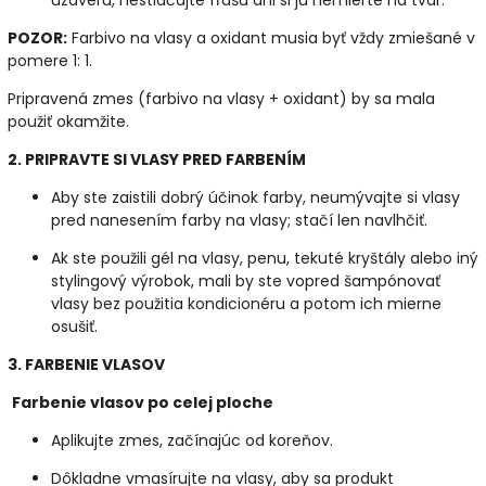
POZOR:
Farbivo na vlasy a oxidant musia byť vždy zmiešané v
pomere 1: 1.
Pripravená zmes (farbivo na vlasy + oxidant) by sa mala
použiť okamžite.
2. PRIPRAVTE SI VLASY PRED FARBENÍM
Aby ste zaistili dobrý účinok farby, neumývajte si vlasy
pred nanesením farby na vlasy; stačí len navlhčiť.
Ak ste použili gél na vlasy, penu, tekuté kryštály alebo iný
stylingový výrobok, mali by ste vopred šampónovať
vlasy bez použitia kondicionéru a potom ich mierne
osušiť.
3. FARBENIE VLASOV
Farbenie vlasov po celej ploche
Aplikujte zmes, začínajúc od koreňov.
Dôkladne vmasírujte na vlasy, aby sa produkt