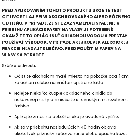
PRED APLIKOVANÍM TOHOTO PRODUKTU UROBTE TEST
CITLIVOSTI. AJ PRI VLASOCH ROVNAKÉHO ALEBO RÔZNEHO
ODTIEŇU. V PRÍPADE, ŽE STE ZAZNAMENALI SPÁLENIE V
PRIEBEHU APLIKÁCIE FARBY NA VLASY JE POTREBNÉ
OKAMŽITE TO OPLÁCHNUŤ CHLADNOU VODOU A PRESTAť
POUŽÍVAŤ VÝROBOK. V PRÍPADE AKEJKOĽVEK ALERGICKEJ
REAKCIE HĽADAJTE LIEČIVO. PRED POUŽITÍM FARBY NA
VLASY SA PORAĎTE.
Skúška citlivosti:
Očistite alkoholom malé miesto na pokožke cca. 1 cm
za uchom alebo na vnútornej strane lakťa
Nalejte niekoľko kvapiek oxidačného činidla do
nekovovej misky a zmiešajte s rovnakým množstvom
farbiva
Aplikujte zmes na pokožku, ako je uvedené vyššie.
Ak sa v priebehu nasledujúcich 48 hodín objavia
akékoľvek príznaky začervenania alebo opuchu kože,