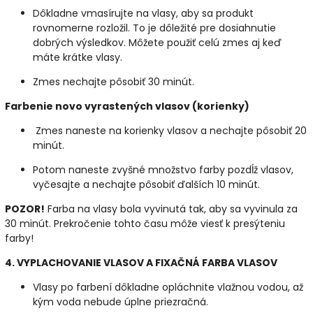
Dôkladne vmasírujte na vlasy, aby sa produkt
rovnomerne rozložil. To je dôležité pre dosiahnutie
dobrých výsledkov. Môžete použiť celú zmes aj keď
máte krátke vlasy.
Zmes nechajte pôsobiť 30 minút.
Farbenie novo vyrastených vlasov (korienky)
Zmes naneste na korienky vlasov a nechajte pôsobiť 20
minút.
Potom naneste zvyšné množstvo farby pozdĺž vlasov,
vyčesajte a nechajte pôsobiť ďalších 10 minút.
POZOR!
Farba na vlasy bola vyvinutá tak, aby sa vyvinula za
30 minút. Prekročenie tohto času môže viesť k presýteniu
farby!
4. VYPLACHOVANIE VLASOV A FIXAČNÁ FARBA VLASOV
Vlasy po farbení dôkladne opláchnite vlažnou vodou, až
kým voda nebude úplne priezračná.