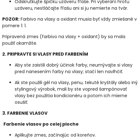
Odskrutkujte špičku uzáveru fľaše. Pri vyberaní hrotu
uzáveru, nestláčajte fľašu ani si ju nemierte na tvár.
POZOR:
Farbivo na vlasy a oxidant musia byť vždy zmiešané v
pomere 1: 1.
Pripravená zmes (farbivo na vlasy + oxidant) by sa mala
použiť okamžite.
2. PRIPRAVTE SI VLASY PRED FARBENÍM
Aby ste zaistili dobrý účinok farby, neumývajte si vlasy
pred nanesením farby na vlasy; stačí len navlhčiť.
Ak ste použili gél na vlasy, penu, tekuté kryštály alebo iný
stylingový výrobok, mali by ste vopred šampónovať
vlasy bez použitia kondicionéru a potom ich mierne
osušiť.
3. FARBENIE VLASOV
Farbenie vlasov po celej ploche
Aplikujte zmes, začínajúc od koreňov.