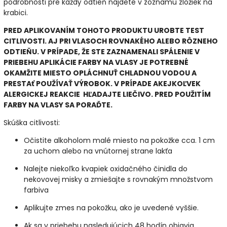
podrobnosti pre každý odtieň nájdete v zoznamu zložiek na
krabici.
PRED APLIKOVANÍM TOHOTO PRODUKTU UROBTE TEST
CITLIVOSTI. AJ PRI VLASOCH ROVNAKÉHO ALEBO RÔZNEHO
ODTIEŇU. V PRÍPADE, ŽE STE ZAZNAMENALI SPÁLENIE V
PRIEBEHU APLIKÁCIE FARBY NA VLASY JE POTREBNÉ
OKAMŽITE MIESTO OPLÁCHNUŤ CHLADNOU VODOU A
PRESTAť POUŽÍVAŤ VÝROBOK. V PRÍPADE AKEJKOĽVEK
ALERGICKEJ REAKCIE HĽADAJTE LIEČIVO. PRED POUŽITÍM
FARBY NA VLASY SA PORAĎTE.
Skúška citlivosti:
Očistite alkoholom malé miesto na pokožke cca. 1 cm
za uchom alebo na vnútornej strane lakťa
Nalejte niekoľko kvapiek oxidačného činidla do
nekovovej misky a zmiešajte s rovnakým množstvom
farbiva
Aplikujte zmes na pokožku, ako je uvedené vyššie.
Ak sa v priebehu nasledujúcich 48 hodín objavia