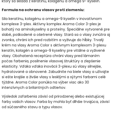
ktorý sa skladá z keratínu, kolagénu a omega 9- kyselín.
Formula na ochranu
vlasov
proti zlomeniu:
Sila keratínu, kolagénu a omega-9 kyselín v inovatívnom
komplexe 3-plex. Aktívny komplex Aroma Color 3-plex je
bohatý na aminokyseliny a proteíny. Špeciálne vytvorené pre
slabé, poškodené a ošetrené vlasy. Stará sa o vlasy zvnútra aj
zvonka, chráni ich pred rozbitím a vyživuje do hĺbky. Trvalý
krém na vlasy Aroma Color s aktívnym komplexom 3-plexu
keratín, kolagén a omega-9 kyseliny pre vitálne a vyživené
vlasy. Obohatená receptúra ​​chráni vlasy pred lámaním
počas farbenia, posilnenie vlasovej štruktúry a zlepšenie
elasticity. Vďaka vďaka inovácii 3-plexu sú vlasy silnejšie,
hydratované a obnovené. Zabudnite na biele vlasy a užívajte
si ešte krajšie a živšie vlasy s lesklými a sýtymi farbami celé
týždne. Aroma Color ponúka na výber viac ako 30
intenzívnych a brilantných odtieňov.
Výsledok zafarbenia závisí od prirodzenej alebo existujúcej
farby vašich vlasov. Farba by mohla byť dlhšie trvajúca, závisí
od súčasného stavu a typu vlasov.