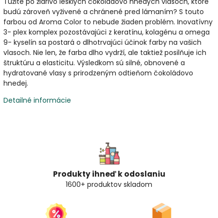
Túžite po žiarivo lesklých čokoládovo hnedých vlasoch, ktoré
budú zároveň vyživené a chránené pred lámaním? S touto
farbou od Aroma Color to nebude žiaden problém. Inovatívny
3- plex komplex pozostávajúci z keratínu, kolagénu a omega
9- kyselín sa postará o dlhotrvajúci účinok farby na vašich
vlasoch. Nie len, že farba dlho vydrží, ale taktiež posilňuje ich
štruktúru a elasticitu. Výsledkom sú silné, obnovené a
hydratované vlasy s prirodzeným odtieňom čokoládovo
hnedej.
Detailné informácie
Produkty ihneď k odoslaniu
1600+ produktov skladom