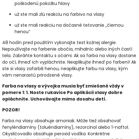
poškodenú pokožku hlavy
už ste mali zlú reakciu na farbivo na vlasy
už ste mali reakciu na dočasné tetovanie „čiernou
henou“
48 hodín pred použitím vykonajte test kožnej alergie.
Nepoužívajte na farbenie obočia, mihalníc alebo iných častí
tela. Zabráňte kontaktu s očami. Ak sa farba na vlasy dostane
do očí, ihneď ich vypláchnite. Neaplikujte ihneď po farbení! Ak
ste si vlasy zafarbili henou, neaplikujte farbu na vlasy, kým
vám nenarastú prirodzené vlasy.
Farba na vlasy a vývojka musia byť zmiešané vždy v
pomere 1: 1. Noste rukavice Po aplikácii vlasy dobre
opláchnite. Uchovávajte mimo dosahu detí.
POZOR!
Farba na vlasy obsahuje amoniak. Môže tiež obsahovať
fenyléndiamíny (toluéndiamíny), rezorcinol alebo 1-naftol.
Okysličovadlo obsahuje peroxid vodíka. Konkrétne