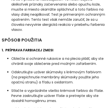
akékoľvek príznaky začervenania alebo opuchu kože,
musíte si miesto okamžite opláchnuť a toto farbivo na
vlasy ďalej neaplikovať. Test je primeraným ochranným
opatrením. Tento test však nemôže zaručiť, že sa u
človeka nevyvinie alergická reakcia v priebehu farbenia
vlasov.
SPÔSOB POUŽITIA
1. PRÍPRAVA FARBIACEJ ZMESI
Oblečte si ochranné rukavice a na plecia plášť, aby ste
chránili svoje oblečenie pred možným zafarbením.
Odskrutkujte uzáver skúmavky s krémovým farbivom
(na prepichnutie membrány skúmavky použite jeho
opačnú stranu) a fľašu s oxidantom.
Stlačte a vyprázdnite všetko krémové farbivo do fľaše.
Pevne zaskrutkujte uzáver fľaše a pretrepte aby ste
dosiahli homogénnu zmes.