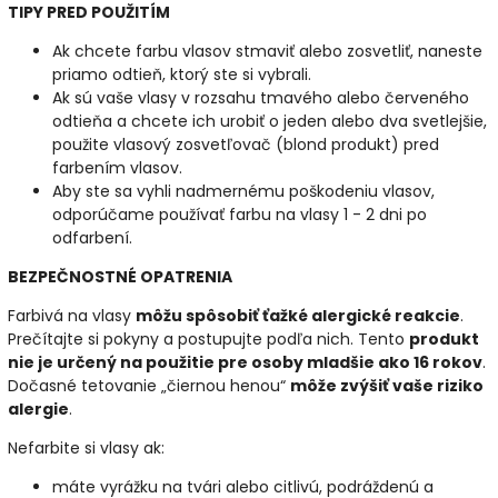
TIPY PRED POUŽITÍM
Ak chcete farbu vlasov stmaviť alebo zosvetliť, naneste
priamo odtieň, ktorý ste si vybrali.
Ak sú vaše vlasy v rozsahu tmavého alebo červeného
odtieňa a chcete ich urobiť o jeden alebo dva svetlejšie,
použite vlasový zosvetľovač (blond produkt) pred
farbením vlasov.
Aby ste sa vyhli nadmernému poškodeniu vlasov,
odporúčame používať farbu na vlasy 1 - 2 dni po
odfarbení.
BEZPEČNOSTNÉ OPATRENIA
Farbivá na vlasy
môžu spôsobiť ťažké alergické reakcie
.
Prečítajte si pokyny a postupujte podľa nich. Tento
produkt
nie je určený na použitie pre osoby mladšie ako 16 rokov
.
Dočasné tetovanie „čiernou henou“
môže zvýšiť vaše riziko
alergie
.
Nefarbite si vlasy ak:
máte vyrážku na tvári alebo citlivú, podráždenú a