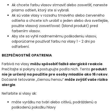
Ak chcete farbu vlasov stmaviť alebo zosvetliť, naneste
priamo odtieň, ktorý ste si vybrali.
Ak sú vaše vlasy v rozsahu tmavého alebo červeného
odtieňa a chcete ich urobiť o jeden alebo dva svetlejšie,
použite vlasový zosvetľovač (blond produkt) pred
farbením vlasov.
Aby ste sa vyhli nadmernému poškodeniu vlasov,
odporúčame používať farbu na vlasy 1 - 2 dni po
odfarbení.
BEZPEČNOSTNÉ OPATRENIA
Farbivá na vlasy
môžu spôsobiť ťažké alergické reakcie
.
Prečítajte si pokyny a postupujte podľa nich. Tento
produkt
nie je určený na použitie pre osoby mladšie ako 16 rokov
.
Dočasné tetovanie „čiernou henou“
môže zvýšiť vaše riziko
alergie
.
Nefarbite si vlasy ak:
máte vyrážku na tvári alebo citlivú, podráždenú a
poškodenú pokožku hlavy