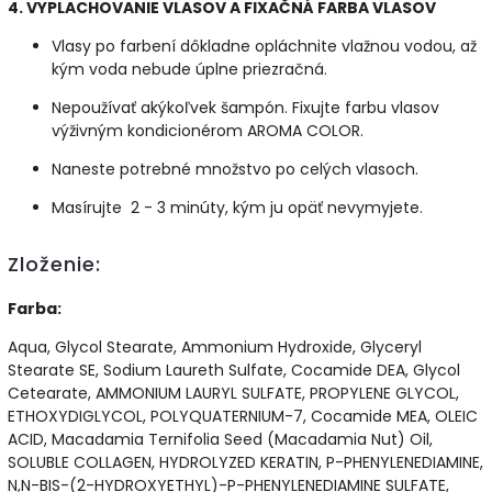
4. VYPLACHOVANIE VLASOV A FIXAČNÁ FARBA VLASOV
Vlasy po farbení dôkladne opláchnite vlažnou vodou, až
kým voda nebude úplne priezračná.
Nepoužívať akýkoľvek šampón. Fixujte farbu vlasov
výživným kondicionérom AROMA COLOR.
Naneste potrebné množstvo po celých vlasoch.
Masírujte 2 - 3 minúty, kým ju opäť nevymyjete.
Zloženie:
Farba:
Aqua, Glycol Stearate, Ammonium Hydroxide, Glyceryl
Stearate SE, Sodium Laureth Sulfate, Cocamide DEA, Glycol
Cetearate, AMMONIUM LAURYL SULFATE, PROPYLENE GLYCOL,
ETHOXYDIGLYCOL, POLYQUATERNIUM-7, Cocamide MEA, OLEIC
ACID, Macadamia Ternifolia Seed (Macadamia Nut) Oil,
SOLUBLE COLLAGEN, HYDROLYZED KERATIN, P-PHENYLENEDIAMINE,
N,N-BIS-(2-HYDROXYETHYL)-P-PHENYLENEDIAMINE SULFATE,