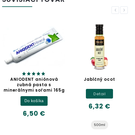
Previous
Next
ANIODENT aniónová
Jablčný ocot
zubná pasta s
minerálnymi soľami 165g
Detail
Do košíka
6,32 €
6,50 €
500ml