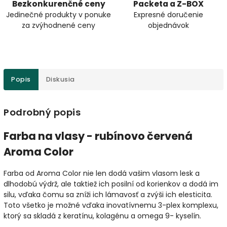
Bezkonkurenčné ceny
Packeta a Z-BOX
Jedinečné produkty v ponuke
Expresné doručenie
za zvýhodnené ceny
objednávok
Popis
Diskusia
Podrobný popis
Farba na vlasy - rubínovo červená
Aroma Color
Farba od Aroma Color nie len dodá vašim vlasom lesk a
dlhodobú výdrž, ale taktiež ich posilní od korienkov a dodá im
silu, vďaka čomu sa zníži ich lámavosť a zvýši ich elesticita.
Toto všetko je možné vďaka inovatívnemu 3-plex komplexu,
ktorý sa skladá z keratínu, kolagénu a omega 9- kyselín.