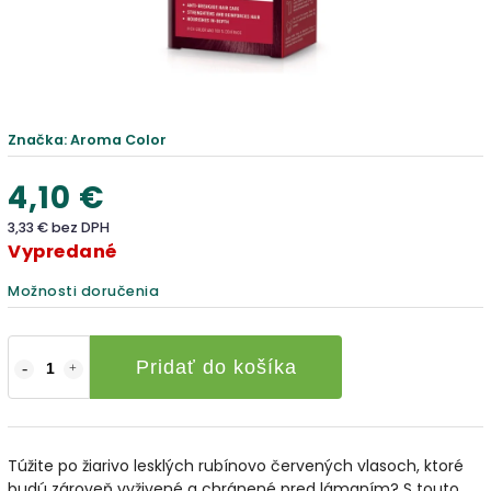
Značka:
Aroma Color
4,10 €
3,33 € bez DPH
Vypredané
Možnosti doručenia
Pridať do košíka
Túžite po žiarivo lesklých rubínovo červených vlasoch, ktoré
budú zároveň vyživené a chránené pred lámaním? S touto