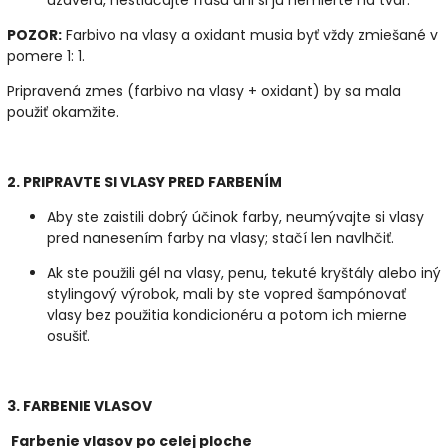
POZOR:
Farbivo na vlasy a oxidant musia byť vždy zmiešané v
pomere 1: 1.
Pripravená zmes (farbivo na vlasy + oxidant) by sa mala
použiť okamžite.
2. PRIPRAVTE SI VLASY PRED FARBENÍM
Aby ste zaistili dobrý účinok farby, neumývajte si vlasy
pred nanesením farby na vlasy; stačí len navlhčiť.
Ak ste použili gél na vlasy, penu, tekuté kryštály alebo iný
stylingový výrobok, mali by ste vopred šampónovať
vlasy bez použitia kondicionéru a potom ich mierne
osušiť.
3. FARBENIE VLASOV
Farbenie vlasov po celej ploche