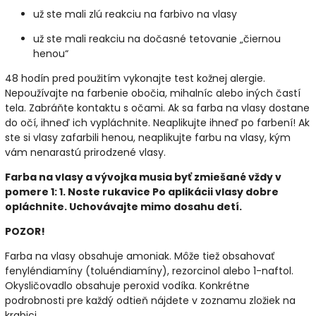
už ste mali zlú reakciu na farbivo na vlasy
už ste mali reakciu na dočasné tetovanie „čiernou
henou“
48 hodín pred použitím vykonajte test kožnej alergie.
Nepoužívajte na farbenie obočia, mihalníc alebo iných častí
tela. Zabráňte kontaktu s očami. Ak sa farba na vlasy dostane
do očí, ihneď ich vypláchnite. Neaplikujte ihneď po farbení! Ak
ste si vlasy zafarbili henou, neaplikujte farbu na vlasy, kým
vám nenarastú prirodzené vlasy.
Farba na vlasy a vývojka musia byť zmiešané vždy v
pomere 1: 1. Noste rukavice Po aplikácii vlasy dobre
opláchnite. Uchovávajte mimo dosahu detí.
POZOR!
Farba na vlasy obsahuje amoniak. Môže tiež obsahovať
fenyléndiamíny (toluéndiamíny), rezorcinol alebo 1-naftol.
Okysličovadlo obsahuje peroxid vodíka. Konkrétne
podrobnosti pre každý odtieň nájdete v zoznamu zložiek na
krabici.