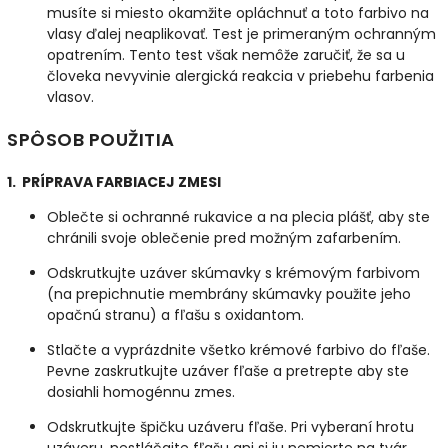
musíte si miesto okamžite opláchnuť a toto farbivo na
vlasy ďalej neaplikovať. Test je primeraným ochranným
opatrením. Tento test však nemôže zaručiť, že sa u
človeka nevyvinie alergická reakcia v priebehu farbenia
vlasov.
SPÔSOB POUŽITIA
1. PRÍPRAVA FARBIACEJ ZMESI
Oblečte si ochranné rukavice a na plecia plášť, aby ste
chránili svoje oblečenie pred možným zafarbením.
Odskrutkujte uzáver skúmavky s krémovým farbivom
(na prepichnutie membrány skúmavky použite jeho
opačnú stranu) a fľašu s oxidantom.
Stlačte a vyprázdnite všetko krémové farbivo do fľaše.
Pevne zaskrutkujte uzáver fľaše a pretrepte aby ste
dosiahli homogénnu zmes.
Odskrutkujte špičku uzáveru fľaše. Pri vyberaní hrotu
uzáveru, nestláčajte fľašu ani si ju nemierte na tvár.