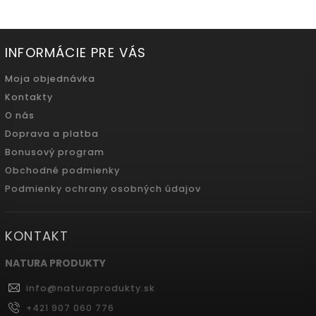
INFORMÁCIE PRE VÁS
Moja objednávka
Kontakty
O nás
Doprava a platba
Bonusový program
Obchodné podmienky
Podmienky ochrany osobných údajov
KONTAKT
NATURA PRODUKTY
info
@
naturaprodukty.sk
+421 907 060 776