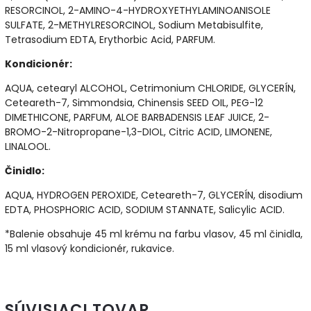
RESORCINOL, 2-AMINO-4-HYDROXYETHYLAMINOANISOLE
SULFATE, 2-METHYLRESORCINOL, Sodium Metabisulfite,
Tetrasodium EDTA, Erythorbic Acid, PARFUM.
Kondicionér:
AQUA, cetearyl ALCOHOL, Cetrimonium CHLORIDE, GLYCERÍN,
Ceteareth-7, Simmondsia, Chinensis SEED OIL, PEG-12
DIMETHICONE, PARFUM, ALOE BARBADENSIS LEAF JUICE, 2-
BROMO-2-Nitropropane-1,3-DIOL, Citric ACID, LIMONENE,
LINALOOL.
Činidlo:
AQUA, HYDROGEN PEROXIDE, Ceteareth-7, GLYCERÍN, disodium
EDTA, PHOSPHORIC ACID, SODIUM STANNATE, Salicylic ACID.
*Balenie obsahuje 45 ml krému na farbu vlasov, 45 ml činidla,
15 ml vlasový kondicionér, rukavice.
SÚVISIACI TOVAR