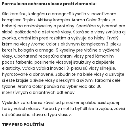
Formula na ochranu
vlasov
proti zlomeniu:
Sila keratínu, kolagénu a omega-9 kyselín v inovatívnom
komplexe 3-plex. Aktívny komplex Aroma Color 3-plex je
bohatý na aminokyseliny a proteíny. Špeciálne vytvorené pre
slabé, poškodené a ošetrené vlasy. Stará sa o vlasy zvnútra aj
zvonka, chráni ich pred rozbitím a vyživuje do hĺbky. Trvalý
krém na vlasy Aroma Color s aktívnym komplexom 3-plexu
keratín, kolagén a omega-9 kyseliny pre vitálne a vyživené
vlasy. Obohatená receptúra ​​chráni vlasy pred lámaním
počas farbenia, posilnenie vlasovej štruktúry a zlepšenie
elasticity. Vďaka vďaka inovácii 3-plexu sú vlasy silnejšie,
hydratované a obnovené. Zabudnite na biele vlasy a užívajte
si ešte krajšie a živšie vlasy s lesklými a sýtymi farbami celé
týždne. Aroma Color ponúka na výber viac ako 30
intenzívnych a brilantných odtieňov.
Výsledok zafarbenia závisí od prirodzenej alebo existujúcej
farby vašich vlasov. Farba by mohla byť dlhšie trvajúca, závisí
od súčasného stavu a typu vlasov.
TIPY PRED POUŽITÍM