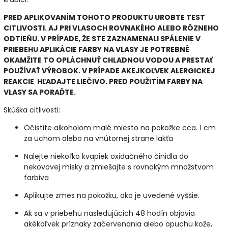
PRED APLIKOVANÍM TOHOTO PRODUKTU UROBTE TEST
CITLIVOSTI. AJ PRI VLASOCH ROVNAKÉHO ALEBO RÔZNEHO
ODTIEŇU. V PRÍPADE, ŽE STE ZAZNAMENALI SPÁLENIE V
PRIEBEHU APLIKÁCIE FARBY NA VLASY JE POTREBNÉ
OKAMŽITE TO OPLÁCHNUŤ CHLADNOU VODOU A PRESTAť
POUŽÍVAŤ VÝROBOK. V PRÍPADE AKEJKOĽVEK ALERGICKEJ
REAKCIE HĽADAJTE LIEČIVO. PRED POUŽITÍM FARBY NA
VLASY SA PORAĎTE.
Skúška citlivosti:
Očistite alkoholom malé miesto na pokožke cca. 1 cm
za uchom alebo na vnútornej strane lakťa
Nalejte niekoľko kvapiek oxidačného činidla do
nekovovej misky a zmiešajte s rovnakým množstvom
farbiva
Aplikujte zmes na pokožku, ako je uvedené vyššie.
Ak sa v priebehu nasledujúcich 48 hodín objavia
akékoľvek príznaky začervenania alebo opuchu kože,