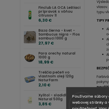
Výsledo
vlasov.
Finclub LA OCA Leštiaci
prípravok s vôňou
typu vl
citrusov 1l
6,30 €
TIPY P
A
Baza čierna - kvet -
o
Sambucus nigra - Flos
sambuci 1000 g
A
27,97 €
c
z
Para orechy natural
A
1000 g
p
18,99 €
BEZPE
Treščia pečeň vo
vlastnom oleji 120g
Farbivá
NaturFarm
pokyny
2,10 €
použit
henou
Xylitol - sladidlo -
Používame súbory 
Natural 500g
Nefarbi
webovej stránky a v
3,85 €
použiteľnosť.
Viac 
m