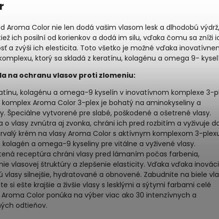
r
d Aroma Color nie len dodá vašim vlasom lesk a dlhodobú výdrž
tiež ich posilní od korienkov a dodá im silu, vďaka čomu sa zníži i
ť a zvýši ich elesticita. Toto všetko je možné vďaka inovatívn
komplexu, ktorý sa skladá z keratínu, kolagénu a omega 9- kyselí
la na ochranu
vlasov
proti zlomeniu:
ratínu, kolagénu a omega-9 kyselín v inovatívnom komplexe 3-pl
y komplex Aroma Color 3-plex je bohatý na aminokyseliny a
y. Špeciálne vytvorené pre slabé, poškodené a ošetrené vlasy.
a o vlasy zvnútra aj zvonka, chráni ich pred rozbitím a vyživuje d
 Trvalý krém na vlasy Aroma Color s aktívnym komplexom 3-plex
, kolagén a omega-9 kyseliny pre vitálne a vyživené vlasy.
ná receptúra ​​chráni vlasy pred lámaním počas farbenia,
nie vlasovej štruktúry a zlepšenie elasticity. Vďaka vďaka inováci
ú vlasy silnejšie, hydratované a obnovené. Zabudnite na biele vl
jte si ešte krajšie a živšie vlasy s lesklými a sýtymi farbami celé
. Aroma Color ponúka na výber viac ako 30 intenzívnych a
ných odtieňov.