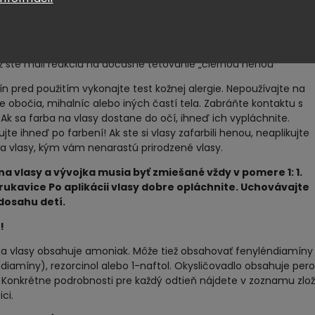
okožku hlavy
ž ste mali zlú reakciu na farbivo na vlasy
ž ste mali reakciu na dočasné tetovanie „čiernou henou“
n pred použitím vykonajte test kožnej alergie. Nepoužívajte na
e obočia, mihalníc alebo iných častí tela. Zabráňte kontaktu s
Ak sa farba na vlasy dostane do očí, ihneď ich vypláchnite.
ujte ihneď po farbení! Ak ste si vlasy zafarbili henou, neaplikujte
a vlasy, kým vám nenarastú prirodzené vlasy.
na vlasy a vývojka musia byť zmiešané vždy v pomere 1: 1.
rukavice Po aplikácii vlasy dobre opláchnite. Uchovávajte
osahu detí.
!
na vlasy obsahuje amoniak. Môže tiež obsahovať fenyléndiamíny
diamíny), rezorcinol alebo 1-naftol. Okysličovadlo obsahuje pero
 Konkrétne podrobnosti pre každý odtieň nájdete v zoznamu zlož
ci.