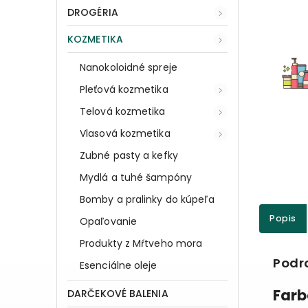
DROGÉRIA
KOZMETIKA
Nanokoloidné spreje
Pleťová kozmetika
Telová kozmetika
Vlasová kozmetika
Zubné pasty a kefky
Mydlá a tuhé šampóny
Bomby a pralinky do kúpeľa
Popis
Opaľovanie
Produkty z Mŕtveho mora
Podr
Esenciálne oleje
Farb
DARČEKOVÉ BALENIA