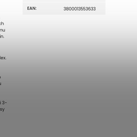
EAN
:
3800013553633
,
ch
emu
n.
ex.
o
u
i 3-
asy