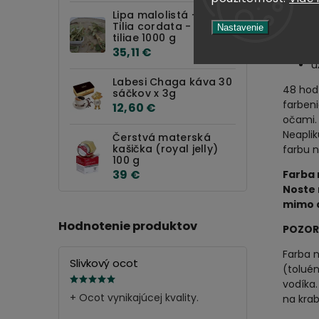
Lipa malolistá - kvet -
p
Tilia cordata - Flos
Nastavenie
tiliae 1000 g
u
35,11 €
u
Labesi Chaga káva 30
48 hodí
sáčkov x 3g
farbeni
12,60 €
očami. 
Neaplik
Čerstvá materská
kašička (royal jelly)
farbu n
100 g
39 €
Farba 
Noste 
mimo d
Hodnotenie produktov
POZOR
Farba 
Slivkový ocot
(toluén
vodíka.
+ Ocot vynikajúcej kvality.
na krabi