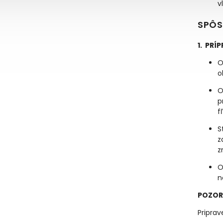
v
SPÔS
1. PRÍ
O
o
O
p
f
S
z
z
O
n
POZOR
Priprav