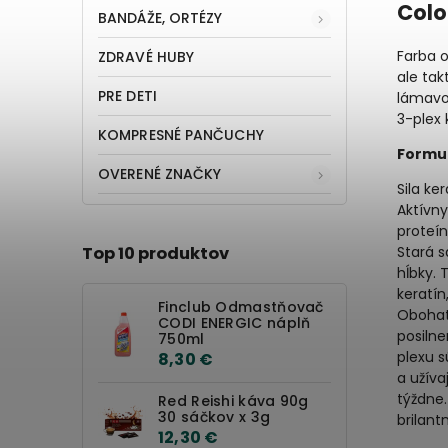
Colo
BANDÁŽE, ORTÉZY
Farba o
ZDRAVÉ HUBY
ale tak
PRE DETI
lámavos
3-plex 
KOMPRESNÉ PANČUCHY
Formu
OVERENÉ ZNAČKY
Sila ke
Aktívn
proteín
Stará s
Top 10 produktov
hĺbky.
keratín
Finclub Odmastňovač
Obohate
CODI ENERGIC náplň
posilne
750ml
plexu s
8,30 €
a užíva
týždne
Red Reishi káva 90g
30 sáčkov x 3g
brilant
12,30 €