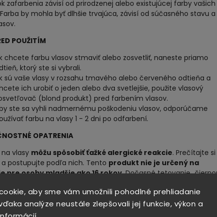
k zafarbenia závisí od prirodzenej alebo existujúcej farby vašich
 Farba by mohla byť dlhšie trvajúca, závisí od súčasného stavu a
asov.
RED POUŽITÍM
k chcete farbu vlasov stmaviť alebo zosvetliť, naneste priamo
dtieň, ktorý ste si vybrali.
k sú vaše vlasy v rozsahu tmavého alebo červeného odtieňa a
hcete ich urobiť o jeden alebo dva svetlejšie, použite vlasový
osvetľovač (blond produkt) pred farbením vlasov.
by ste sa vyhli nadmernému poškodeniu vlasov, odporúčame
oužívať farbu na vlasy 1 - 2 dni po odfarbení.
ČNOSTNÉ OPATRENIA
 na vlasy
môžu spôsobiť ťažké alergické reakcie
. Prečítajte si
 a postupujte podľa nich. Tento
produkt nie je určený na
ie pre osoby mladšie ako 16 rokov
. Dočasné tetovanie „čierno
“
môže zvýšiť vaše riziko alergie
.
cookie, aby sme vám umožnili pohodlné prehliadanie
te si vlasy ak:
ďaka analýze neustále zlepšovali jej funkcie, výkon a
informácií
áte vyrážku na tvári alebo citlivú, podráždenú a poškodenú