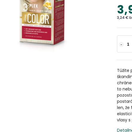
3,
3,24 € 
Túžite 
škandi
chráne
to nebu
pozostá
postará
len, že 
elastic
vlasy s
Detailn