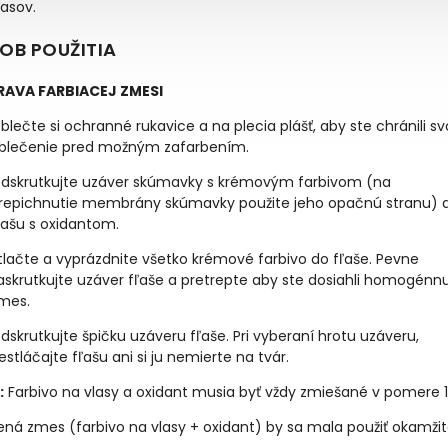
lasov.
OB POUŽITIA
PRAVA FARBIACEJ ZMESI
blečte si ochranné rukavice a na plecia plášť, aby ste chránili sv
blečenie pred možným zafarbením.
dskrutkujte uzáver skúmavky s krémovým farbivom (na
repichnutie membrány skúmavky použite jeho opačnú stranu) 
ľašu s oxidantom.
tlačte a vyprázdnite všetko krémové farbivo do fľaše. Pevne
askrutkujte uzáver fľaše a pretrepte aby ste dosiahli homogénn
mes.
dskrutkujte špičku uzáveru fľaše. Pri vyberaní hrotu uzáveru,
estláčajte fľašu ani si ju nemierte na tvár.
:
Farbivo na vlasy a oxidant musia byť vždy zmiešané v pomere 1: 
ená zmes (farbivo na vlasy + oxidant) by sa mala použiť okamžit