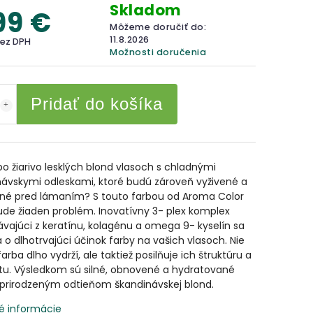
Skladom
99 €
Môžeme doručiť do:
11.8.2026
bez DPH
Možnosti doručenia
Pridať do košíka
po žiarivo lesklých blond vlasoch s chladnými
návskymi odleskami, ktoré budú zároveň vyživené a
né pred lámaním? S touto farbou od Aroma Color
de žiaden problém. Inovatívny 3- plex komplex
vajúci z keratínu, kolagénu a omega 9- kyselín sa
 o dlhotrvajúci účinok farby na vašich vlasoch. Nie
farba dlho vydrží, ale taktiež posilňuje ich štruktúru a
itu. Výsledkom sú silné, obnovené a hydratované
 prirodzeným odtieňom škandinávskej blond.
é informácie