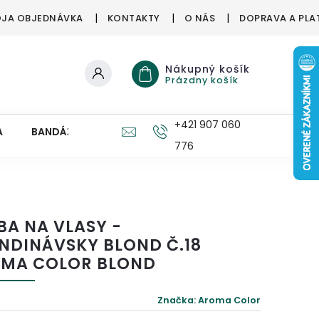
JA OBJEDNÁVKA
KONTAKTY
O NÁS
DOPRAVA A PLA
Nákupný košík
Prázdny košík
+421 907 060
A
BANDÁŽE, ORTÉZY
ZDRAVÉ HUBY
PRE DETI
776
BA NA VLASY -
NDINÁVSKY BLOND Č.18
MA COLOR BLOND
Značka:
Aroma Color