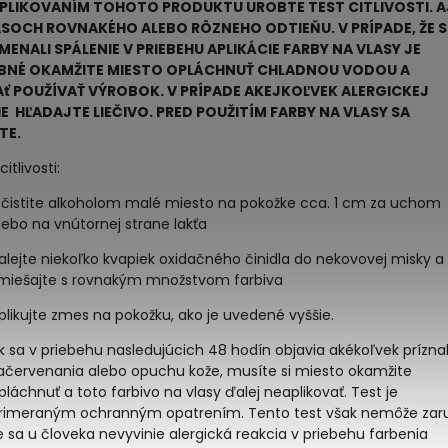
APLIKOVANÍM TOHOTO PRODUKTU UROBTE TEST CITLIVOSTI. A
ASOCH ROVNAKÉHO ALEBO RÔZNEHO ODTIEŇU. V PRÍPADE, ŽE 
ENALI SPÁLENIE V PRIEBEHU APLIKÁCIE FARBY NA VLASY JE
BNÉ OKAMŽITE MIESTO OPLÁCHNUŤ CHLADNOU VODOU A
ť POUŽÍVAŤ VÝROBOK. V PRÍPADE AKEJKOĽVEK ALERGICKEJ
E HĽADAJTE LIEČIVO. PRED POUŽITÍM FARBY NA VLASY SA
TE.
itlivosti:
čistite alkoholom malé miesto na pokožke cca. 1 cm za uchom
lebo na vnútornej strane lakťa
alejte niekoľko kvapiek oxidačného činidla do nekovovej misky a
miešajte s rovnakým množstvom farbiva
plikujte zmes na pokožku, ako je uvedené vyššie.
k sa v priebehu nasledujúcich 48 hodín objavia akékoľvek prízna
ačervenania alebo opuchu kože, musíte si miesto okamžite
pláchnuť a toto farbivo na vlasy ďalej neaplikovať. Test je
rimeraným ochranným opatrením. Tento test však nemôže zaru
e sa u človeka nevyvinie alergická reakcia v priebehu farbenia