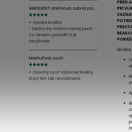
PRED 
ANIODENT aniónová zubná pasta s minerálnymi soľami 165g
PRI VL
ZAZNAM
POTRE
+ Vysoká kvalita
PRESTA
- Možno by mohol menej peniť -
REAKCI
čo neviem posúdiť či je
PORAĎ
nevýhoda.
Skúška c
Marhuľový ocot
O
a
+ Ovocný ocot výbornej kvality,
N
ktorý len tak nezoženiete.
z
A
A
z
o
p
ž