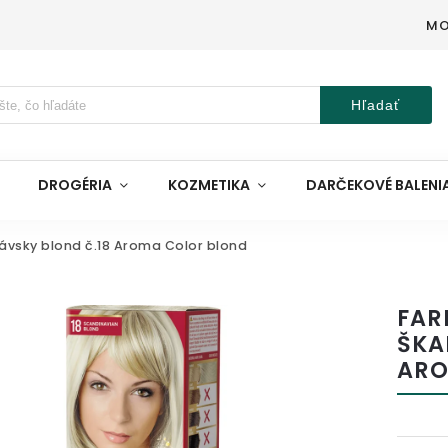
MO
Hľadať
DROGÉRIA
KOZMETIKA
DARČEKOVÉ BALENI
návsky blond č.18 Aroma Color blond
FAR
ŠKA
ARO