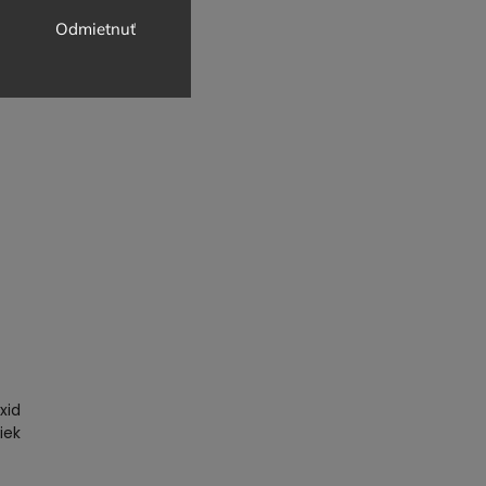
Odmietnuť
xid
iek