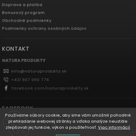
Doprava a platba
Bonusový program
Obchodné podmienky
Podmienky ochrany osobných údajov
KONTAKT
NATURA PRODUKTY
info
@
naturaprodukty.sk
+421 907 060 776
facebook.com/naturaprodukty.sk
FACEBOOK
Používame súbory cookie, aby sme vám umožnili pohodlné
prehliadanie webovej stránky a vďaka analýze neustále
zlepšovali jej funkcie, výkon a použiteľnosť.
Viac informácií