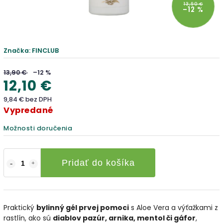
13,90 €
–12 %
Značka:
FINCLUB
13,90 €
–12 %
12,10 €
9,84 € bez DPH
Vypredané
Možnosti doručenia
Pridať do košíka
Praktický
bylinný gél prvej pomoci
s Aloe Vera a výťažkami z
rastlín, ako sú
diablov pazúr, arnika, mentol či gáfor
,