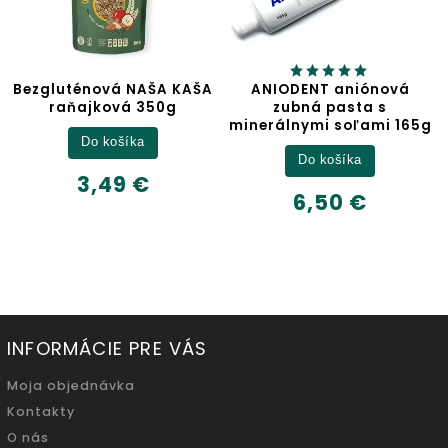
ová NAŠA KAŠA
ANIODENT aniónová
Jablč
ková 350g
zubná pasta s
minerálnymi soľami 165g
De
 košíka
Do košíka
6,
,49 €
6,50 €
50
INFORMÁCIE PRE VÁS
Moja objednávka
Kontakty
O nás