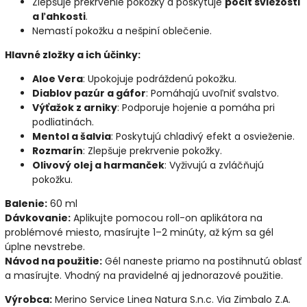
Zlepšuje prekrvenie pokožky a poskytuje
pocit sviežosti
a ľahkosti
.
Nemastí pokožku a nešpiní oblečenie.
Hlavné zložky a ich účinky:
Aloe Vera
: Upokojuje podráždenú pokožku.
Diablov pazúr a gáfor
: Pomáhajú uvoľniť svalstvo.
Výťažok z arniky
: Podporuje hojenie a pomáha pri
podliatinách.
Mentol a šalvia
: Poskytujú chladivý efekt a osvieženie.
Rozmarín
: Zlepšuje prekrvenie pokožky.
Olivový olej a harmanček
: Vyživujú a zvláčňujú
pokožku.
Balenie:
60 ml
Dávkovanie:
Aplikujte pomocou roll-on aplikátora na
problémové miesto, masírujte 1–2 minúty, až kým sa gél
úplne nevstrebe.
Návod na použitie:
Gél naneste priamo na postihnutú oblasť
a masírujte. Vhodný na pravidelné aj jednorazové použitie.
Výrobca:
Merino Service Linea Natura S.n.c. Via Zimbalo Z.A.