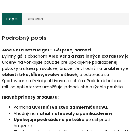
Popis
Diskusia
Podrobný popis
Aloe Vera Rescue gel – Gél prvej pomoci
Bylinný gél s obsahom
Aloe Vera a rastlinných extraktov
je
určený na vonkajšie použitie pre upokojenie podráždenej
pokožky a úľavu pri svalovej únave. Je vhodný na
problémy v
oblasti krku, kĺbov, svalov a šliach
, a odporúča sa
športovcom a fyzicky aktívnym osobám. Praktické balenie s
roll-on aplikátorom umožňuje jednoduché a rýchle použitie.
Hlavné prínosy produktu:
Pomáha
uvoľniť svalstvo a zmierniť únavu
.
Vhodný na
natiahnuté svaly a pomliaždeniny
.
Upokojuje podráždenú pokožku
po uštipnutí
hmyzom.