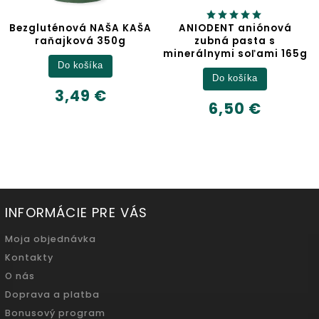
Bezgluténová NAŠA KAŠA
ANIODENT aniónová
raňajková 350g
zubná pasta s
minerálnymi soľami 165g
Do košíka
Do košíka
3,49 €
6,50 €
INFORMÁCIE PRE VÁS
Moja objednávka
Kontakty
O nás
Doprava a platba
Bonusový program