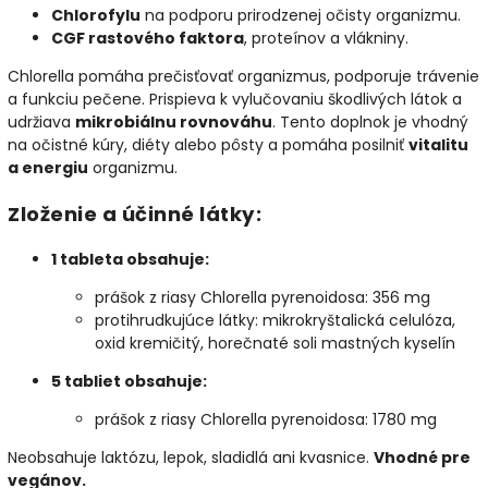
Chlorofylu
na podporu prirodzenej očisty organizmu.
CGF rastového faktora
, proteínov a vlákniny.
Chlorella pomáha prečisťovať organizmus, podporuje trávenie
a funkciu pečene. Prispieva k vylučovaniu škodlivých látok a
udržiava
mikrobiálnu rovnováhu
. Tento doplnok je vhodný
na očistné kúry, diéty alebo pôsty a pomáha posilniť
vitalitu
a energiu
organizmu.
Zloženie a účinné látky:
1 tableta obsahuje:
prášok z riasy Chlorella pyrenoidosa: 356 mg
protihrudkujúce látky: mikrokryštalická celulóza,
oxid kremičitý, horečnaté soli mastných kyselín
5 tabliet obsahuje:
prášok z riasy Chlorella pyrenoidosa: 1780 mg
Neobsahuje laktózu, lepok, sladidlá ani kvasnice.
Vhodné pre
vegánov.