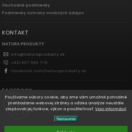
Obchodné podmienky
Podmienky ochrany osobných údajov
KONTAKT
NATURA PRODUKTY
info
@
naturaprodukty.sk
+421 907 060 776
facebook.com/naturaprodukty.sk
FACEBOOK
Používame súbory cookie, aby sme vám umožnili pohodlné
prehliadanie webovej stránky a vďaka analýze neustále
zlepšovali jej funkcie, výkon a použiteľnosť.
Viac informácií
Copyright 2026
Naturaprodukty.sk
. Všetky práva
Nastavenie
vyhradené.