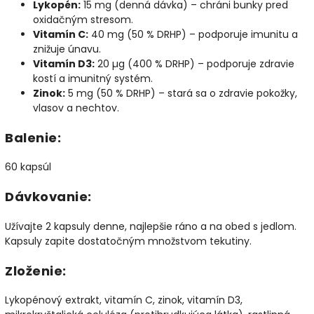
Lykopén:
15 mg (denná dávka) – chráni bunky pred
oxidačným stresom.
Vitamín C:
40 mg (50 % DRHP) – podporuje imunitu a
znižuje únavu.
Vitamín D3:
20 µg (400 % DRHP) – podporuje zdravie
kostí a imunitný systém.
Zinok:
5 mg (50 % DRHP) – stará sa o zdravie pokožky,
vlasov a nechtov.
Balenie:
60 kapsúl
Dávkovanie:
Užívajte 2 kapsuly denne, najlepšie ráno a na obed s jedlom.
Kapsuly zapite dostatočným množstvom tekutiny.
Zloženie:
Lykopénový extrakt, vitamín C, zinok, vitamín D3,