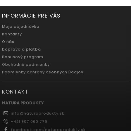
INFORMÁCIE PRE VÁS
Moja objednávka
Kontakty
O nás
Doprava a platba
Bonusový program
Obchodné podmienky
Podmienky ochrany osobných údajov
KONTAKT
NATURA PRODUKTY
info
@
naturaprodukty.sk
+421 907 060 776
facebook.com/naturaprodukty.sk