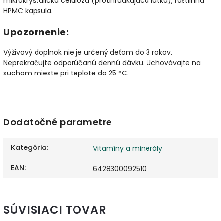
mikrokryštalická celulóza (protihrudkujúca látka), rastlinná
HPMC kapsula.
Upozornenie:
Výživový doplnok nie je určený deťom do 3 rokov.
Neprekračujte odporúčanú dennú dávku. Uchovávajte na
suchom mieste pri teplote do 25 °C.
Dodatočné parametre
Kategória
:
Vitamíny a minerály
EAN
:
6428300092510
SÚVISIACI TOVAR