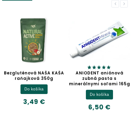
Previous
Next
Bezgluténová NAŠA KAŠA
ANIODENT aniónová
raňajková 350g
zubná pasta s
minerálnymi soľami 165g
Do košíka
Do košíka
3,49 €
6,50 €