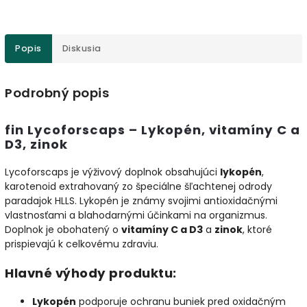
Popis
Diskusia
Podrobný popis
fin Lycoforscaps – Lykopén, vitamíny C a
D3, zinok
Lycoforscaps je výživový doplnok obsahujúci
lykopén
,
karotenoid extrahovaný zo špeciálne šľachtenej odrody
paradajok HLLS. Lykopén je známy svojimi antioxidačnými
vlastnosťami a blahodarnými účinkami na organizmus.
Doplnok je obohatený o
vitamíny C a D3
a
zinok
, ktoré
prispievajú k celkovému zdraviu.
Hlavné výhody produktu:
Lykopén
podporuje ochranu buniek pred oxidačným