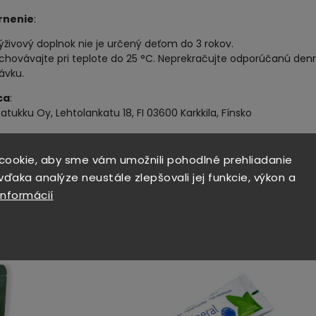
rnenie
:
ýživový doplnok nie je určený deťom do 3 rokov.
chovávajte pri teplote do 25 °C. Neprekračujte odporúčanú den
ávku.
ca
:
atukku Oy, Lehtolankatu 18, FI 03600 Karkkila, Fínsko
cookie, aby sme vám umožnili pohodlné prehliadanie
ďaka analýze neustále zlepšovali jej funkcie, výkon a
informácií
IACI TOVAR