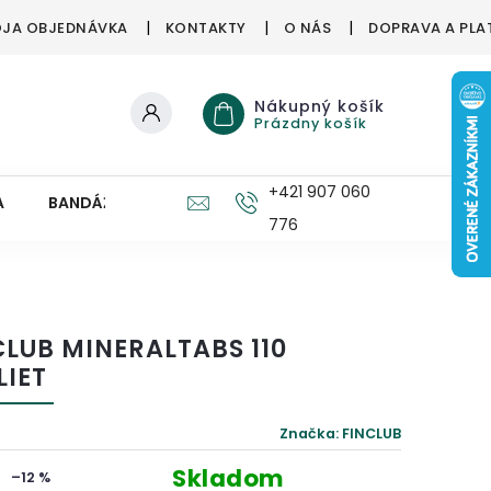
JA OBJEDNÁVKA
KONTAKTY
O NÁS
DOPRAVA A PLA
Nákupný košík
Prázdny košík
+421 907 060
A
BANDÁŽE, ORTÉZY
ZDRAVÉ HUBY
PRE DETI
776
CLUB MINERALTABS 110
LIET
Značka:
FINCLUB
Skladom
–12 %