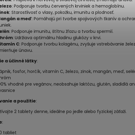
elezo
: Podporuje tvorbu červených krviniek a hemoglobínu.
inok
: Starostlivosť o vlasy, pokožku, imunitu a plodnosť.
angán a meď
: Pomáhajú pri tvorbe spojivových tkanív a ochr
uniek.
elén
: Podporuje imunitu, štítnu žľazu a tvorbu spermií.
hróm
: Udržiava optimálnu hladinu glukózy v krvi.
itamín C
: Podporuje tvorbu kolagénu, zvyšuje vstrebávanie žele
mierňuje únavu.
ie a účinné látky
:
ápnik, fosfor, horčík, vitamín C, železo, zinok, mangán, meď, selé
hróm
00% vhodné pre vegánov, neobsahuje laktózu, glutén, sladidlá an
vasnice
anie a použitie
:
žívajte 2 tablety denne, ideálne po jedle alebo fyzickej záťaži.
e
:
10 tabliet