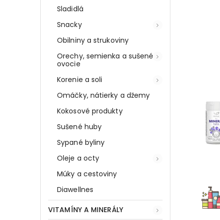
Sladidlá
Snacky
Obilniny a strukoviny
Orechy, semienka a sušené
ovocie
Korenie a soli
Omáčky, nátierky a džemy
Kokosové produkty
Sušené huby
Sypané byliny
Oleje a octy
Múky a cestoviny
Diawellnes
VITAMÍNY A MINERÁLY