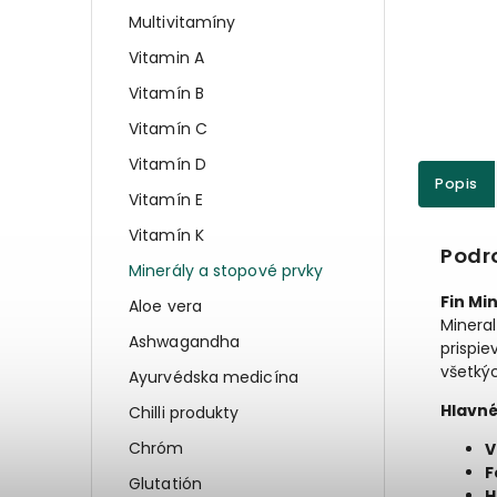
Multivitamíny
Vitamin A
Vitamín B
Vitamín C
Vitamín D
Popis
Vitamín E
Vitamín K
Podr
Minerály a stopové prvky
Fin Mi
Aloe vera
Minera
Ashwagandha
prispie
všetký
Ayurvédska medicína
Hlavné
Chilli produkty
Chróm
V
F
Glutatión
H