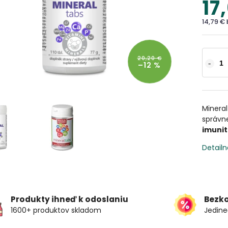
17
14,79 €
20,20 €
–12 %
Minera
správn
imunit
Detailn
Produkty ihneď k odoslaniu
Bezk
1600+ produktov skladom
Jedine