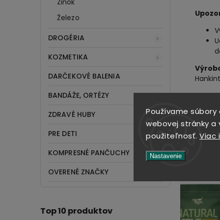
Zinok
Upozo
Železo
V
DROGÉRIA
U
d
KOZMETIKA
Výrob
DARČEKOVÉ BALENIA
Hankint
BANDÁŽE, ORTÉZY
Používame súbory 
ZDRAVÉ HUBY
webovej stránky a v
PRE DETI
použiteľnosť.
Viac 
SÚVIS
KOMPRESNÉ PANČUCHY
Nastavenie
OVERENÉ ZNAČKY
Top 10 produktov