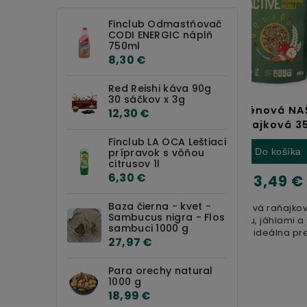
Finclub Odmastňovač
CODI ENERGIC náplň
750ml
8,30 €
Red Reishi káva 90g
30 sáčkov x 3g
en
Bezgluténová NAŠA KAŠA
ANIO
12,30 €
ok
raňajková 350g
pa
Finclub LA OCA Leštiaci
prípravok s vôňou
Do košíka
citrusov 1l
6,30 €
3,49 €
Baza čierna - kvet -
tov,
Bezlepková raňajková kaša s
Sambucus nigra - Flos
iu,
pohánkou, jáhlami a sušeným
A
sambuci 1000 g
ovocím je ideálna pre zdravé a
mine
27,97 €
rýchle raňajky. Bez pridaných...
Mi
Para orechy natural
1000 g
18,99 €