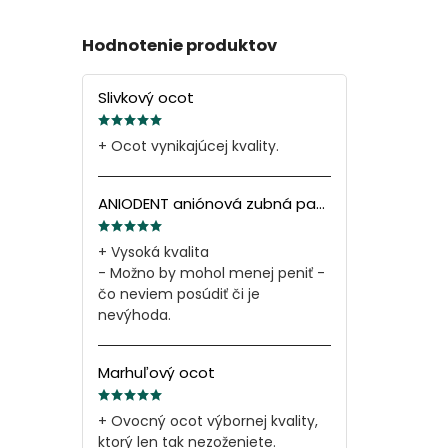
Hodnotenie produktov
Slivkový ocot
+ Ocot vynikajúcej kvality.
ANIODENT aniónová zubná pasta s minerálnymi soľami 165g
+ Vysoká kvalita
- Možno by mohol menej peniť -
čo neviem posúdiť či je
nevýhoda.
Marhuľový ocot
+ Ovocný ocot výbornej kvality,
ktorý len tak nezoženiete.