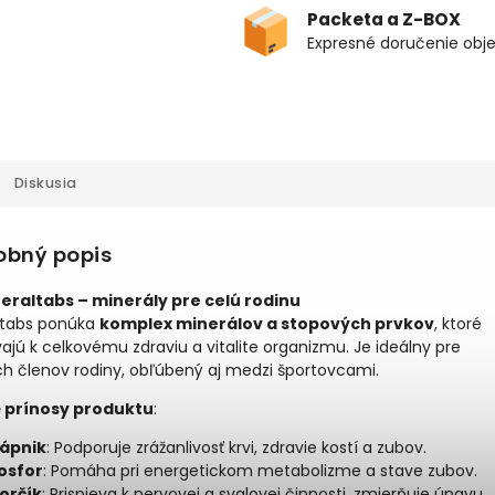
Packeta a Z-BOX
Expresné doručenie obj
Diskusia
obný popis
neraltabs – minerály pre celú rodinu
ltabs ponúka
komplex minerálov a stopových prvkov
, ktoré
vajú k celkovému zdraviu a vitalite organizmu. Je ideálny pre
ch členov rodiny, obľúbený aj medzi športovcami.
 prínosy produktu
:
ápnik
: Podporuje zrážanlivosť krvi, zdravie kostí a zubov.
osfor
: Pomáha pri energetickom metabolizme a stave zubov.
orčík
: Prispieva k nervovej a svalovej činnosti, zmierňuje únavu.