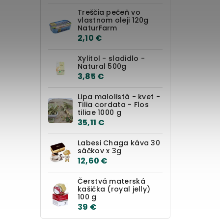
Treščia pečeň vo
vlastnom oleji 120g
NaturFarm
2,10 €
Xylitol - sladidlo -
Natural 500g
3,85 €
Lipa malolistá - kvet -
Tilia cordata - Flos
tiliae 1000 g
35,11 €
Labesi Chaga káva 30
sáčkov x 3g
12,60 €
Čerstvá materská
kašička (royal jelly)
100 g
39 €