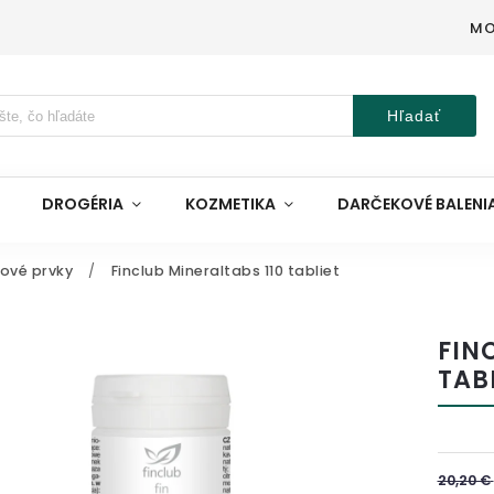
MO
Hľadať
DROGÉRIA
KOZMETIKA
DARČEKOVÉ BALENI
pové prvky
/
Finclub Mineraltabs 110 tabliet
FIN
TAB
20,20 €