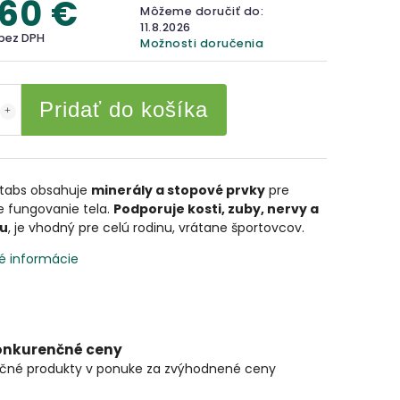
,60 €
Môžeme doručiť do:
11.8.2026
 bez DPH
Možnosti doručenia
Pridať do košíka
ltabs obsahuje
minerály a stopové prvky
pre
e fungovanie tela.
Podporuje kosti, zuby, nervy a
u
, je vhodný pre celú rodinu, vrátane športovcov.
é informácie
onkurenčné ceny
čné produkty v ponuke za zvýhodnené ceny