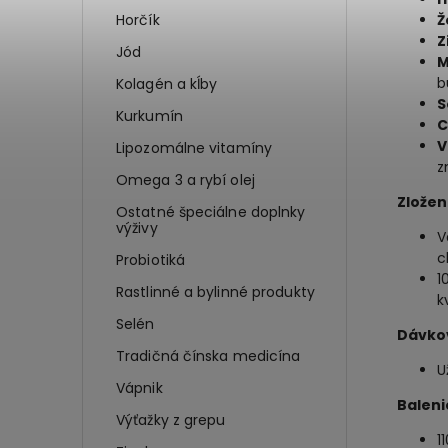
Horčík
Ž
Z
Jód
M
b
Kolagén a kĺby
S
Kurkumín
C
V
Lipozomálne vitamíny
z
Omega 3 a rybí olej
Zložen
Ostatné špeciálne doplnky
výživy
V
c
Probiotiká
1
Rastlinné a bylinné produkty
k
Selén
Dávkov
Tradičná čínska medicína
U
Vápnik
Baleni
Výťažky z grepu
1