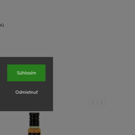
nú
Súhlasím
Odmietnuť
Previous
Next