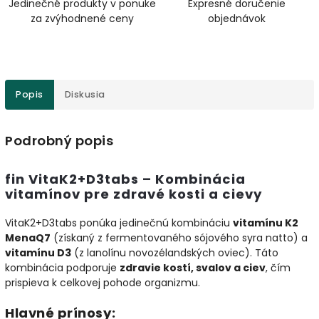
Jedinečné produkty v ponuke
Expresné doručenie
za zvýhodnené ceny
objednávok
Popis
Diskusia
Podrobný popis
fin VitaK2+D3tabs – Kombinácia
vitamínov pre zdravé kosti a cievy
VitaK2+D3tabs ponúka jedinečnú kombináciu
vitamínu K2
MenaQ7
(získaný z fermentovaného sójového syra natto) a
vitamínu D3
(z lanolínu novozélandských oviec). Táto
kombinácia podporuje
zdravie kostí, svalov a ciev
, čím
prispieva k celkovej pohode organizmu.
Hlavné prínosy: