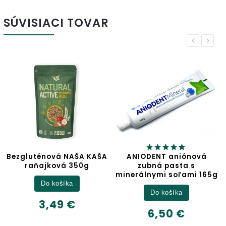
SÚVISIACI TOVAR
Previous
Next
AŠA KAŠA
ANIODENT aniónová
Jablčný oco
350g
zubná pasta s
minerálnymi soľami 165g
Detail
Do košíka
6,32 €
€
6,50 €