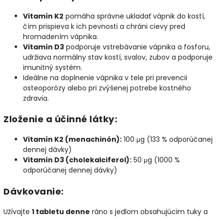
Vitamín K2
pomáha správne ukladať vápnik do kostí,
čím prispieva k ich pevnosti a chráni cievy pred
hromadením vápnika.
Vitamín D3
podporuje vstrebávanie vápnika a fosforu,
udržiava normálny stav kostí, svalov, zubov a podporuje
imunitný systém.
Ideálne na doplnenie vápnika v tele pri prevencii
osteoporózy alebo pri zvýšenej potrebe kostného
zdravia.
Zloženie a účinné látky:
Vitamín K2 (menachinón):
100 μg (133 % odporúčanej
dennej dávky)
Vitamín D3 (cholekalciferol):
50 μg (1000 %
odporúčanej dennej dávky)
Dávkovanie:
Užívajte
1 tabletu denne
ráno s jedlom obsahujúcim tuky a