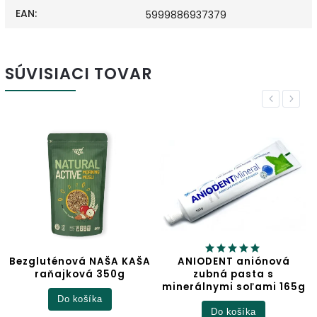
EAN
:
5999886937379
SÚVISIACI TOVAR
Previous
Next
NAŠA KAŠA
ANIODENT aniónová
Jablčný oc
 350g
zubná pasta s
minerálnymi soľami 165g
Detail
ka
Do košíka