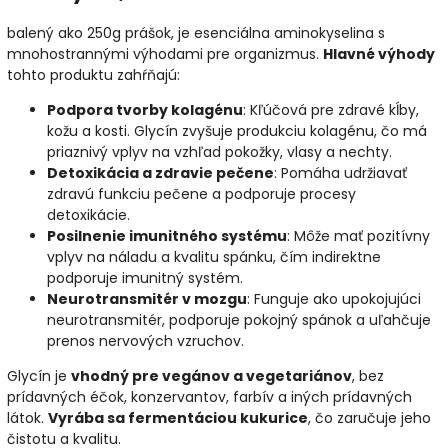
balený ako 250g prášok, je esenciálna aminokyselina s
mnohostrannými výhodami pre organizmus.
Hlavné výhody
tohto produktu zahŕňajú:
Podpora tvorby kolagénu
: Kľúčová pre zdravé kĺby,
kožu a kosti. Glycín zvyšuje produkciu kolagénu, čo má
priaznivý vplyv na vzhľad pokožky, vlasy a nechty.
Detoxikácia a zdravie pečene
: Pomáha udržiavať
zdravú funkciu pečene a podporuje procesy
detoxikácie.
Posilnenie imunitného systému
: Môže mať pozitívny
vplyv na náladu a kvalitu spánku, čím indirektne
podporuje imunitný systém.
Neurotransmitér v mozgu
: Funguje ako upokojujúci
neurotransmitér, podporuje pokojný spánok a uľahčuje
prenos nervových vzruchov.
Glycín je
vhodný pre vegánov a vegetariánov
, bez
prídavných éčok, konzervantov, farbív a iných prídavných
látok.
Vyrába sa fermentáciou kukurice
, čo zaručuje jeho
čistotu a kvalitu.