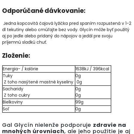
Odporúčané dávkovanie
:
Jedna kopcovitá čajová lyžička pred spaním rozpustená v 1-2
dl tekutiny alebo cmúľajte bez vody. Glycín môže byť použitý
aj po jedle alebo pridaný do nápojov a jedál pre svoju
príjemnú sladkú chuť.
Zloženie:
Energia- / kalórie
1638kJ / 396kcal
Tuky
0g
Z toho nasýtené mastné kyseliny
0g
Sacharidy
0g
Z toho cukry
0g
Bielkoviny
99g
Soľ
0g
Gal Glycín nielenže podporuje
zdravie na
mnohých úrovniach
, ale jeho použitie je aj