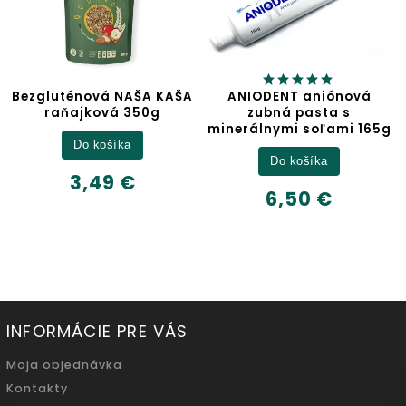
A KAŠA
ANIODENT aniónová
Jablčný ocot
0g
zubná pasta s
minerálnymi soľami 165g
Detail
Do košíka
6,32 €
6,50 €
500ml
INFORMÁCIE PRE VÁS
Moja objednávka
Kontakty