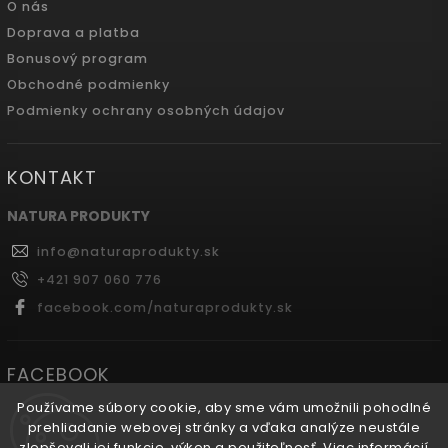
O nás
Doprava a platba
Bonusový program
Obchodné podmienky
Podmienky ochrany osobných údajov
KONTAKT
NATURA PRODUKTY
info
@
naturaprodukty.sk
+421 907 060 776
facebook.com/naturaprodukty.sk
FACEBOOK
Používame súbory cookie, aby sme vám umožnili pohodlné
Naturaprodukty.sk
prehliadanie webovej stránky a vďaka analýze neustále
zlepšovali jej funkcie, výkon a použiteľnosť.
Viac informácií