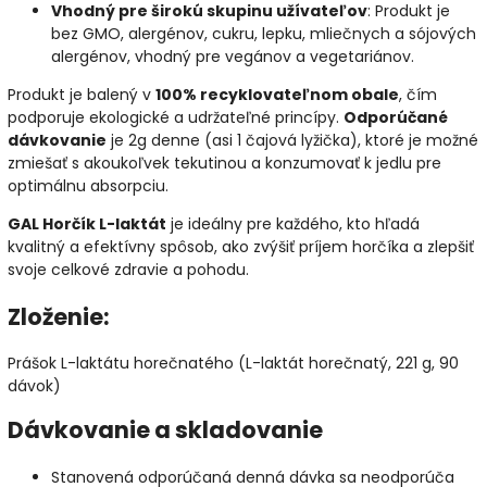
Vhodný pre širokú skupinu užívateľov
: Produkt je
bez GMO, alergénov, cukru, lepku, mliečnych a sójových
alergénov, vhodný pre vegánov a vegetariánov.
Produkt je balený v
100% recyklovateľnom obale
, čím
podporuje ekologické a udržateľné princípy.
Odporúčané
dávkovanie
je 2g denne (asi 1 čajová lyžička), ktoré je možné
zmiešať s akoukoľvek tekutinou a konzumovať k jedlu pre
optimálnu absorpciu.
GAL Horčík L-laktát
je ideálny pre každého, kto hľadá
kvalitný a efektívny spôsob, ako zvýšiť príjem horčíka a zlepšiť
svoje celkové zdravie a pohodu.
Zloženie:
Prášok L-laktátu horečnatého (L-laktát horečnatý, 221 g, 90
dávok)
Dávkovanie a skladovanie
Stanovená odporúčaná denná dávka sa neodporúča