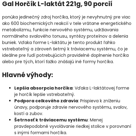
Gal Horčík L-laktát 221g, 90 porcií
ponúka jedinečný zdroj horčíka, ktorý je nevyhnutný pre viac
ako 600 biochemických reakcií v tele vrátane energetického
metabolizmu, funkcie nervového systému, udržiavania
normálneho svalového tonusu, syntézy proteínov a delenia
buniek. Vďaka forme L-laktátu je tento produkt ľahko
vstrebateľný a zároveň šetrný k tráviacemu systému, čo je
ideálne pre ľudí potrebujúcich pravidelné doplnenie horčíka
alebo pre tých, ktorí ťažko znášajú iné formy horčíka.
Hlavné výhody
:
Lepšia absorpcia horčíka
: Vďaka L-laktátovej forme
je horčík lepšie vstrebateľný.
Podpora celkového zdravia
: Prispieva k zníženiu
únavy, podporuje zdravie nervového systému, svalov,
kostí a zubov.
Šetrnosť k tráviacemu systému
: Menej
pravdepodobné vyvolávanie riedkej stolice v porovnaní
s inými formami horčíka.