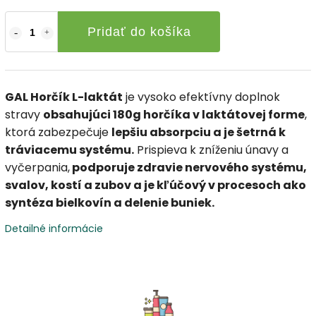
Pridať do košíka
GAL Horčík L-laktát
je vysoko efektívny doplnok
stravy
obsahujúci 180g horčíka v laktátovej forme
,
ktorá zabezpečuje
lepšiu absorpciu a je šetrná k
tráviacemu systému.
Prispieva k zníženiu únavy a
vyčerpania,
podporuje zdravie nervového systému,
svalov, kostí a zubov a je kľúčový v procesoch ako
syntéza bielkovín a delenie buniek.
Detailné informácie