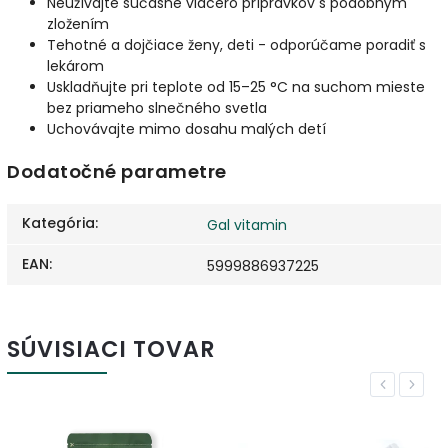
Neužívajte súčasne viacero prípravkov s podobným
zložením
Tehotné a dojčiace ženy, deti - odporúčame poradiť s
lekárom
Uskladňujte pri teplote od 15–25 °C na suchom mieste
bez priameho slnečného svetla
Uchovávajte mimo dosahu malých detí
Dodatočné parametre
Kategória
:
Gal vitamin
EAN
:
5999886937225
SÚVISIACI TOVAR
Previous
Next