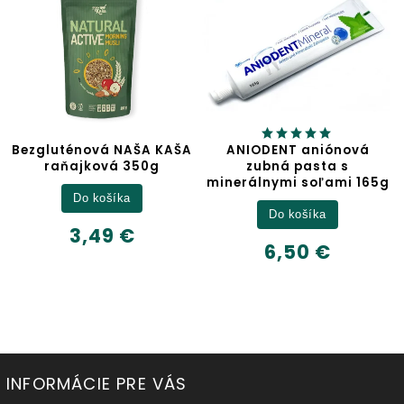
gluténová NAŠA KAŠA
ANIODENT aniónová
raňajková 350g
zubná pasta s
minerálnymi soľami 165g
Do košíka
Do košíka
3,49 €
6,50 €
INFORMÁCIE PRE VÁS