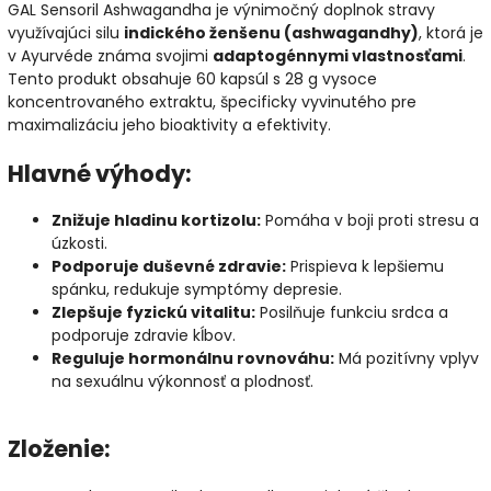
GAL Sensoril Ashwagandha je výnimočný doplnok stravy
využívajúci silu
indického ženšenu (ashwagandhy)
, ktorá je
v Ayurvéde známa svojimi
adaptogénnymi vlastnosťami
.
Tento produkt obsahuje 60 kapsúl s 28 g vysoce
koncentrovaného extraktu, špecificky vyvinutého pre
maximalizáciu jeho bioaktivity a efektivity.
Hlavné výhody:
Znižuje hladinu kortizolu:
Pomáha v boji proti stresu a
úzkosti.
Podporuje duševné zdravie:
Prispieva k lepšiemu
spánku, redukuje symptómy depresie.
Zlepšuje fyzickú vitalitu:
Posilňuje funkciu srdca a
podporuje zdravie kĺbov.
Reguluje hormonálnu rovnováhu:
Má pozitívny vplyv
na sexuálnu výkonnosť a plodnosť.
Zloženie: