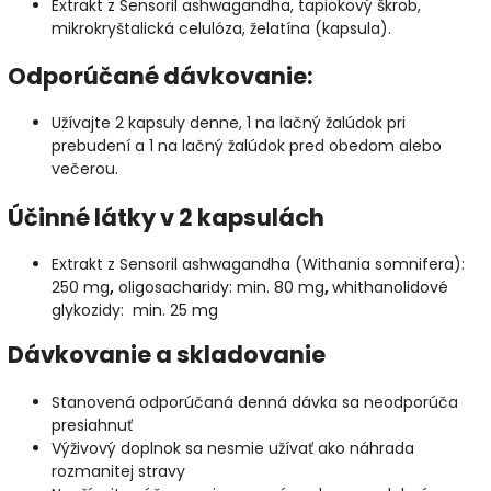
Extrakt z Sensoril ashwagandha, tapiokový škrob,
mikrokryštalická celulóza, želatína (kapsula).
Odporúčané dávkovanie:
Užívajte 2 kapsuly denne, 1 na lačný žalúdok pri
prebudení a 1 na lačný žalúdok pred obedom alebo
večerou.
Účinné látky v 2 kapsulách
Extrakt z Sensoril ashwagandha (Withania somnifera):
250 mg
,
oligosacharidy: min. 80 mg
,
whithanolidové
glykozidy: min. 25 mg
Dávkovanie a skladovanie
Stanovená odporúčaná denná dávka sa neodporúča
presiahnuť
Výživový doplnok sa nesmie užívať ako náhrada
rozmanitej stravy