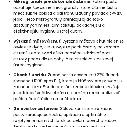
Mikrogranuly pre dokonalé čistenie
: Zubná pasta
obsahuje špeciálne mikrogranuly, ktoré účinne čistia
medzizubné oblasti a odstraňujú zubný povlak a zvyšky
jedla. Tieto mikrogranuly prenikajú aj do ťažko
dostupných miest, čím zaisťujú dôkladnejšiu a
efektívnejšiu hygienu ústnej dutiny.
Výrazná mätová chuť
: Výrazná mätová chuť nielen že
osviežuje dych, ale aj zvyšuje pocit čistoty po každom
čistení. Tento svieži efekt pomáha udržiavať pocit
čistoty počas dlhšej doby, čím prispieva k celkovej
ústnej hygiene.
Obsah fluoridu
: Zubná pasta obsahuje 0,22% fluoridu
sodného (1000 ppm F-), ktorý je kľúčový pre prevenciu
zubného kazu. Fluorid posilňuje zubnú sklovinu, zvyšuje
jej odolnosť voči kyselinám a pomáha remineralizovať
počiatočné štádium zubného kazu.
Gélová konzistencia
: Gélová konzistencia zubnej
pasty zaručuje pohodlnú aplikáciu a optimálne
rozptýlenie účinných látok po celom povrchu zubov.
Tento typ konzistencie je často príjemnejší na