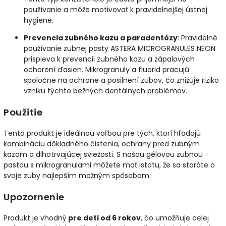
používanie a môže motivovať k pravidelnejšej ústnej
hygiene.
Prevencia zubného kazu a paradentózy
: Pravidelné
používanie zubnej pasty ASTERA MICROGRANULES NEON
prispieva k prevencii zubného kazu a zápalových
ochorení ďasien. Mikrogranuly a fluorid pracujú
spoločne na ochrane a posilnení zubov, čo znižuje riziko
vzniku týchto bežných dentálnych problémov.
Použitie
Tento produkt je ideálnou voľbou pre tých, ktorí hľadajú
kombináciu dôkladného čistenia, ochrany pred zubným
kazom a dlhotrvajúcej sviežosti. S našou gélovou zubnou
pastou s mikrogranulami môžete mať istotu, že sa staráte o
svoje zuby najlepším možným spôsobom.
Upozornenie
Produkt je vhodný
pre deti od 6 rokov
, čo umožňuje celej