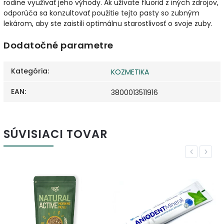
rodine využívať jeho výhody. Ak užívate fluorid z iných zdrojov,
odporúča sa konzultovať použitie tejto pasty so zubným
lekárom, aby ste zaistili optimálnu starostlivosť o svoje zuby.
Dodatočné parametre
Kategória
:
KOZMETIKA
EAN
:
3800013511916
SÚVISIACI TOVAR
Previous
Next