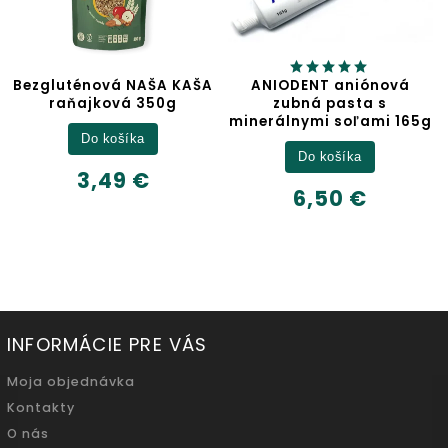
 NAŠA KAŠA
ANIODENT aniónová
Jablčný 
á 350g
zubná pasta s
minerálnymi soľami 165g
Detail
íka
Do košíka
6,32 
9 €
6,50 €
500ml
INFORMÁCIE PRE VÁS
Moja objednávka
Kontakty
O nás