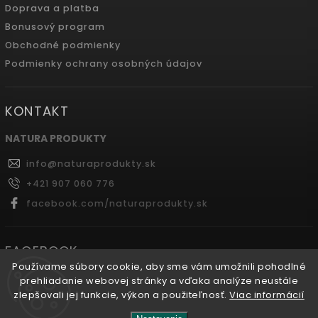
Doprava a platba
Bonusový program
Obchodné podmienky
Podmienky ochrany osobných údajov
KONTAKT
NATURA PRODUKTY
info
@
naturaprodukty.sk
+421 907 060 776
facebook.com/naturaprodukty.sk
FACEBOOK
Používame súbory cookie, aby sme vám umožnili pohodlné
prehliadanie webovej stránky a vďaka analýze neustále
zlepšovali jej funkcie, výkon a použiteľnosť.
Viac informácií