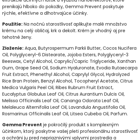
prenikajú hlboko do pokožky, Gemma Prevent poskytuje
rýchle, efektívne a dlhotrvajúce účinky.
Použitie:
Na nočnú starostlivosť aplikujte malé množstvo
krému na celý obličaj, krk a dekolt. Krém je vhodný aj pre
tehotné ženy.
Zloženie:
Aqua, Butyrospermum Parkii Butter, Cocos Nucifera
Oil, Polyglyceryl-6 Distearate, Jojoba Esters, Polyglyceryl-3
Beeswax, Cetyl Alcohol, Caprylic/Capric Triglyceride, Xanthan
Gum, Grape Seed Oil, Sodium Hyaluronate, Evodia Rutaecarpa
Fruit Extract, Phenethyl Alcohol, Caprylyl Glycol, Hydrolyzed
Rice Bran Protein, Benzyl Alcohol, Tocopheryl Acetate, Citrus
Medica Vulgaris Peel Oil, Ribes Rubrum Fruit Extract,
Eucalyptus Globulus Leaf Oil, Citrus Aurantium Dulcis Oil,
Melissa Officinalis Leaf Oil, Cananga Odorata Leaf Oil,
Melaleuca Alternifolia Leaf Oil, Lavandula Angustifolia Oil,
Rosmarinus Officinalis Leaf Oil, Litsea Cubeba Oil, Parfum.
Gemma Prevent
je pokročilý produkt s komplexným
účinkom, ktorý poskytne vašej pleti profesionálnu starostlivosť
a ochráni ju pred nepriaznivými vplyvmi prostredia a