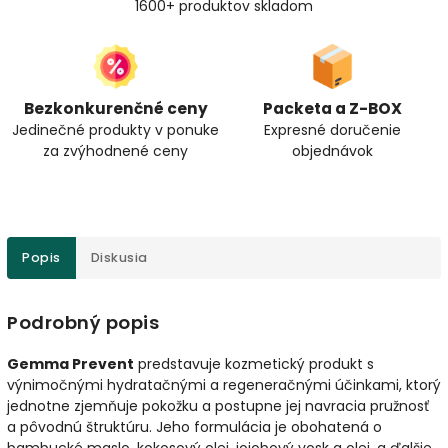
1600+ produktov skladom
Bezkonkurenčné ceny
Packeta a Z-BOX
Jedinečné produkty v ponuke
Expresné doručenie
za zvýhodnené ceny
objednávok
Popis
Diskusia
Podrobný popis
Gemma Prevent
predstavuje kozmetický produkt s
výnimočnými hydratačnými a regeneračnými účinkami, ktorý
jednotne zjemňuje pokožku a postupne jej navracia pružnosť
a pôvodnú štruktúru. Jeho formulácia je obohatená o
bambucké maslo, kokosový olej, jojobový vosk a olej, a ďalšie