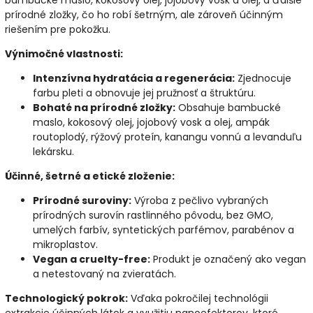
prírodné zložky, čo ho robí šetrným, ale zároveň účinným
riešením pre pokožku.
Výnimočné vlastnosti:
Intenzívna hydratácia a regenerácia:
Zjednocuje
farbu pleti a obnovuje jej pružnosť a štruktúru.
Bohaté na prírodné zložky:
Obsahuje bambucké
maslo, kokosový olej, jojobový vosk a olej, ampák
routoplodý, rýžový proteín, kanangu vonnú a levanduľu
lekársku.
Účinné, šetrné a etické zloženie:
Prírodné suroviny:
Výroba z pečlivo vybraných
prírodných surovín rastlinného pôvodu, bez GMO,
umelých farbív, syntetických parfémov, parabénov a
mikroplastov.
Vegan a cruelty-free:
Produkt je označený ako vegan
a netestovaný na zvieratách.
Technologický pokrok:
Vďaka pokročilej technológii
extrakcie účinných látok a využitiu nanoefektorov, ktoré