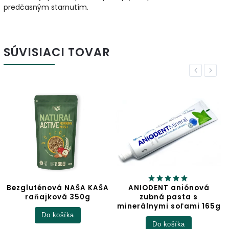
predčasným starnutím.
SÚVISIACI TOVAR
Previous
Next
KAŠA
ANIODENT aniónová
Jablčný ocot
zubná pasta s
minerálnymi soľami 165g
Detail
Do košíka