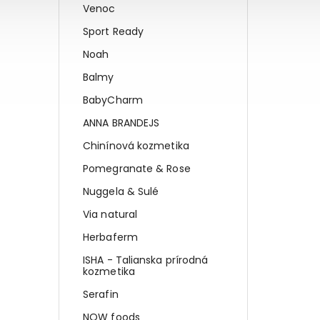
Venoc
Sport Ready
Noah
Balmy
BabyCharm
ANNA BRANDEJS
Chinínová kozmetika
Pomegranate & Rose
Nuggela & Sulé
Via natural
Herbaferm
ISHA - Talianska prírodná
kozmetika
Serafin
NOW foods