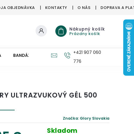
JA OBJEDNÁVKA
KONTAKTY
O NÁS
DOPRAVA A PLA
Nákupný košík
Prázdny košík
+421 907 060
A
BANDÁŽE, ORTÉZY
ZDRAVÉ HUBY
PRE DETI
776
RY ULTRAZVUKOVÝ GÉL 500
Značka:
Glory Slovakia
Skladom