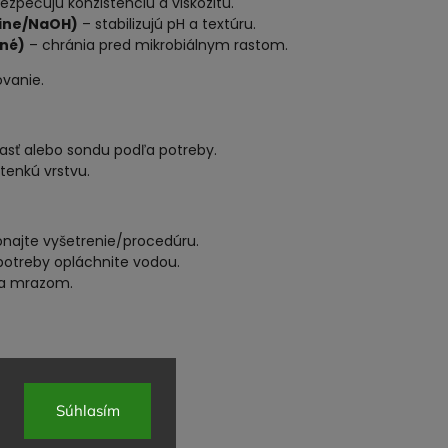
ezpečujú konzistenciu a viskozitu.
mine/NaOH)
– stabilizujú pH a textúru.
iné)
– chránia pred mikrobiálnym rastom.
ovanie.
asť alebo sondu podľa potreby.
tenkú vrstvu.
onajte vyšetrenie/procedúru.
 potreby opláchnite vodou.
m a mrazom.
odráždenú pokožku.
ou.
Súhlasím