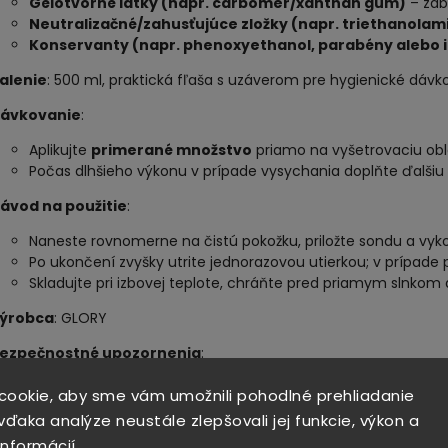
Gélotvorné látky (napr. carbomer/xanthan gum)
– zab
Neutralizačné/zahusťujúce zložky (napr. triethanola
Konservanty (napr. phenoxyethanol, parabény alebo 
alenie
: 500 ml, praktická fľaša s uzáverom pre hygienické dávk
ávkovanie
:
Aplikujte
primerané množstvo
priamo na vyšetrovaciu obl
Počas dlhšieho výkonu v prípade vysychania doplňte ďalšiu 
ávod na použitie
:
Naneste rovnomerne na čistú pokožku, priložte sondu a vyk
Po ukončení zvyšky utrite jednorazovou utierkou; v prípade
Skladujte pri izbovej teplote, chráňte pred priamym slnko
ýrobca
: GLORY
ezpečnostné upozornenia
:
Len na vonkajšie použitie. Neaplikujte na poranenú alebo p
cookie, aby sme vám umožnili pohodlné prehliadanie
Vyhnite sa kontaktu s očami; pri zasiahnutí vypláchnite vod
ďaka analýze neustále zlepšovali jej funkcie, výkon a
Uchovávajte mimo dosahu detí.
informácií