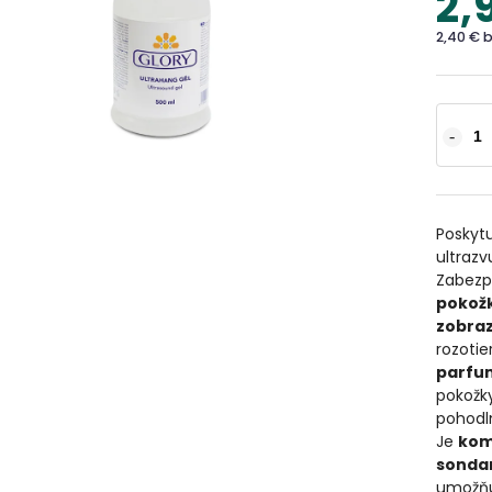
2,
2,40 € 
Poskyt
ultrazv
Zabezp
pokož
zobra
rozotie
parfum
pokožk
pohodl
Je
kom
sonda
umožň