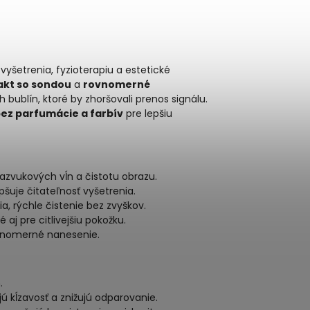
vyšetrenia, fyzioterapiu a estetické
akt so sondou
a
rovnomerné
bublín, ktoré by zhoršovali prenos signálu.
ez parfumácie a farbív
pre lepšiu
razvukových vĺn a čistotu obrazu.
epšuje čitateľnosť vyšetrenia.
ia, rýchle čistenie bez zvyškov.
é aj pre citlivejšiu pokožku.
rovnomerné nanesenie.
.
jú kĺzavosť a znižujú odparovanie.