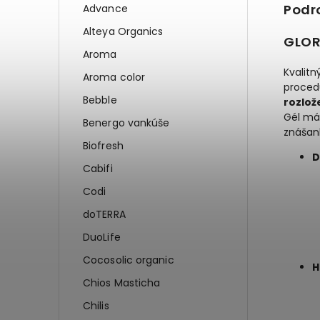
Podr
Advance
Alteya Organics
GLOR
Aroma
Kvalitn
Aroma color
proced
Bebble
rozlož
Gél má
Benergo vankúše
znášanl
Biofresh
D
Cabifi
Codi
doTERRA
DuoLife
Cocosolic organic
H
Chios Masticha
Chilis