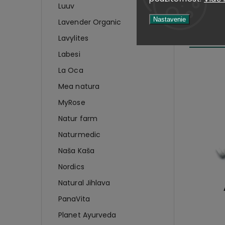
Luuv
Nastavenie
Lavender Organic
SÚVIS
Lavylites
Labesi
La Oca
Mea natura
MyRose
Natur farm
Naturmedic
Naša Kaša
Nordics
Natural Jihlava
en
Bezgluténová NAŠA KAŠA
ANIO
ok
raňajková 350g
pa
PanaVita
Planet Ayurveda
Do košíka