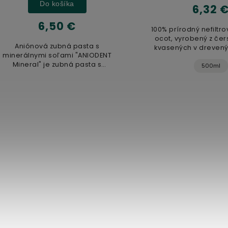
Do košíka
6,32 €
6,50 €
100% prírodný nefiltrovaný 
ocot, vyrobený z čerstvých 
niónová zubná pasta s
kvasených v drevených su
rálnymi soľami "ANIODENT
Nepasterizovaný produkt
neral" je zubná pasta s
500ml
jedinečným...