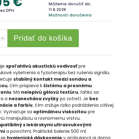
95 €
Môžeme doručiť do:
11.8.2026
bez DPH
Možnosti doručenia
Pridať do košíka
uje
spoľahlivú akustickú vodivosť
pre
ukové vyšetrenia a fyzioterapiu bez rušenia signálu.
ečuje
stabilný kontakt medzi sondou a
kou
, čím prispieva k
čistému a presnému
zeniu
. Má
nelepivú gélovú textúru
, ľahko sa
ra a
nezanecháva zvyšky
po zotretí. Je
bez
ácie a farbív
, čím znižuje riziko podráždenia citlivej
y. Vyznačuje sa
optimálnou viskozitou
pre
nú manipuláciu a rovnomernu vrstvu.
patibilný s lekárskymi ultrazvukovými
mi
a povrchmi. Praktické balenie 500 ml
uje
hygienické dávkovanie
v ambulancii aj doma.