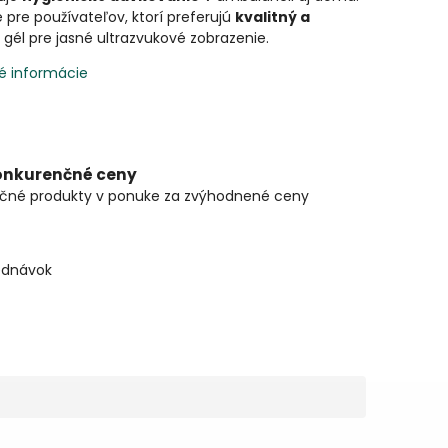
pre používateľov, ktorí preferujú
kvalitný a
gél pre jasné ultrazvukové zobrazenie.
é informácie
onkurenčné ceny
čné produkty v ponuke za zvýhodnené ceny
ednávok