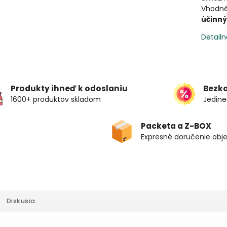
Vhodné 
účinný
Detailn
Produkty ihneď k odoslaniu
Bezk
1600+ produktov skladom
Jedine
Packeta a Z-BOX
Expresné doručenie obj
Diskusia