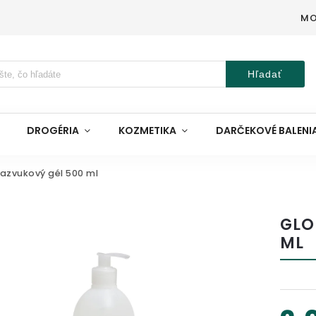
MO
Hľadať
DROGÉRIA
KOZMETIKA
DARČEKOVÉ BALENI
razvukový gél 500 ml
GLO
ML