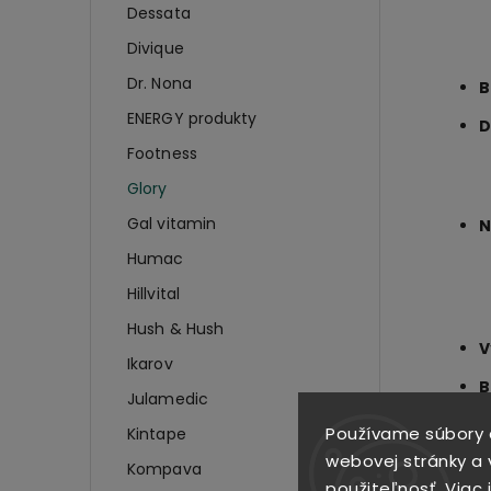
Dessata
Divique
Dr. Nona
B
ENERGY produkty
D
Footness
Glory
Gal vitamin
N
Humac
Hillvital
Hush & Hush
V
Ikarov
B
Julamedic
Používame súbory 
Kintape
webovej stránky a v
Kompava
použiteľnosť.
Viac 