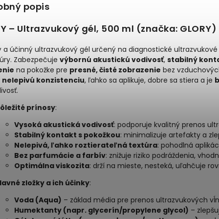
obný popis
Y – Ultrazvukový gél, 500 ml (značka: GLORY)
ý a účinný ultrazvukový gél určený na diagnostické ultrazvukové 
úry. Zabezpečuje
výbornú akustickú vodivosť
,
stabilný kont
enie
na pokožke pre
presné, čisté zobrazenie
bez vzduchových 
nelepivú konzistenciu
, ľahko sa aplikuje, dobre sa stiera a je
b
ivosť.
ôležité prínosy
:
Vysoká akustická vodivosť
: podporuje kvalitný prenos ult
Stabilný kontakt s pokožkou
: minimalizuje artefakty a zl
Nelepivá, ľahko roztierateľná textúra
: pohodlná aplikác
Bez parfumácie a farbív
: znižuje riziko podráždenia, vhodn
Optimálna viskozita
: drží na mieste, nesteká, uľahčuje 
lavné zložky a ich účinky
:
Voda (Aqua)
– základ média pre prenos ultrazvukových vĺn
Humektanty (napr. glycerín/propylene glycol)
– zlepšu