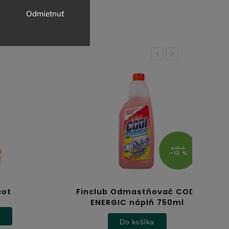
Odmietnuť
Previous
Next
9,50 €
–12 %
Finclub Odmastňovač CODI
Re
ENERGIC náplň 750ml
Do košíka