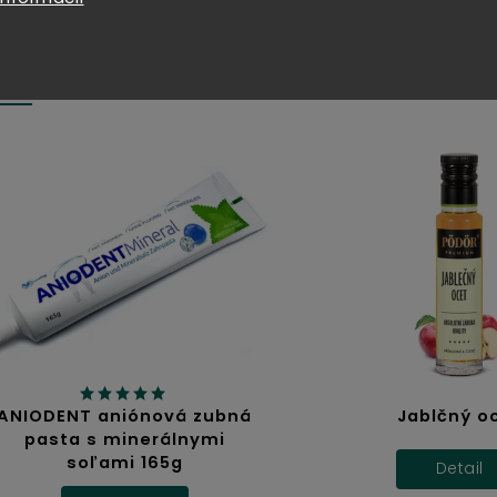
IACI TOVAR
DENT aniónová zubná
Jablčný ocot
sta s minerálnymi
soľami 165g
Detail