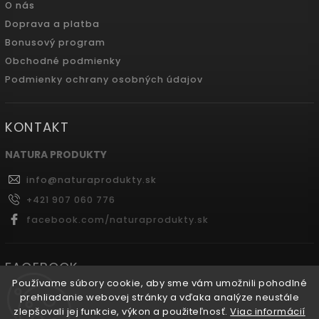
O nás
Doprava a platba
Bonusový program
Obchodné podmienky
Podmienky ochrany osobných údajov
KONTAKT
NATURA PRODUKTY
info
@
naturaprodukty.sk
+421 907 060 776
facebook.com/naturaprodukty.sk
FACEBOOK
Používame súbory cookie, aby sme vám umožnili pohodlné
prehliadanie webovej stránky a vďaka analýze neustále
zlepšovali jej funkcie, výkon a použiteľnosť.
Viac informácií