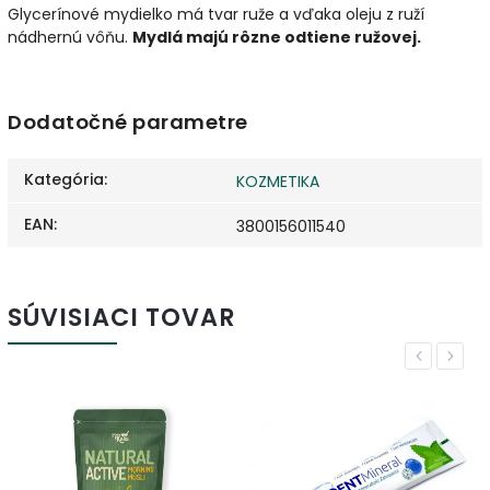
Glycerínové mydielko má tvar ruže a vďaka oleju z ruží
nádhernú vôňu.
Mydlá majú rôzne odtiene ružovej.
Dodatočné parametre
Kategória
:
KOZMETIKA
EAN
:
3800156011540
SÚVISIACI TOVAR
Previous
Next