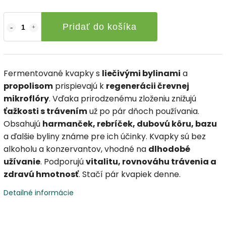
Pridať do košíka
Fermentované kvapky s
liečivými bylinami
a
propolisom
prispievajú k
regenerácii črevnej
mikroflóry
. Vďaka prirodzenému zloženiu znižujú
ťažkosti s trávením
už po pár dňoch používania.
Obsahujú
harmanček, rebríček, dubovú kôru, bazu
a ďalšie byliny známe pre ich účinky. Kvapky sú bez
alkoholu a konzervantov, vhodné na
dlhodobé
užívanie
. Podporujú
vitalitu, rovnováhu trávenia a
zdravú hmotnosť
. Stačí pár kvapiek denne.
Detailné informácie