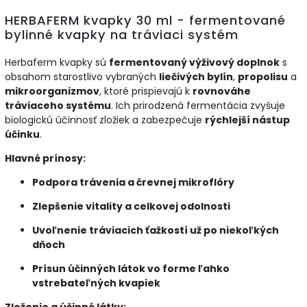
HERBAFERM kvapky 30 ml - fermentované
bylinné kvapky na tráviaci systém
Herbaferm kvapky sú
fermentovaný výživový doplnok
s
obsahom starostlivo vybraných
liečivých bylín
,
propolisu
a
mikroorganizmov
, ktoré prispievajú k
rovnováhe
tráviaceho systému
. Ich prirodzená fermentácia zvyšuje
biologickú účinnosť zložiek a zabezpečuje
rýchlejší nástup
účinku
.
Hlavné prínosy:
Podpora trávenia a črevnej mikroflóry
Zlepšenie vitality a celkovej odolnosti
Uvoľnenie tráviacich ťažkostí už po niekoľkých
dňoch
Prísun účinných látok vo forme ľahko
vstrebateľných kvapiek
Zloženie a účinné látky: