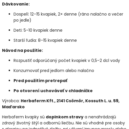
Dávkovanie:
Dospelí: 12–15 kvapiek, 2× denne (ráno nalačno a večer
po jedle)
Deti: 5–10 kvapiek denne
Starší ľudia: 8–15 kvapiek denne
Návod na použitie:
Rozpustiť odporúčaný počet kvapiek v 0,5–2 dcl vody
Konzumovať pred jedlom alebo nalačno
Pred použitím pretrepať
Po otvorení uchovávať v chladničke
Výrobca:
Herbaferm Kft., 2141 Csömör, Kossuth L. u. 59,
Maďarsko
Herbaferm kvapky sú
doplnkom stravy
a nenahrádzajú
zdravý životný štýl a odbornú liečbu. Nie sú vhodné pre osoby
s alergiou na jednotlivé zložky, pri užívaní imunosupresív alebo