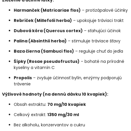
Harmanček (Matricariae flos)
– protizápalové účinky
Rebríček (Millefolii herba)
– upokojuje tráviaci trakt
Dubová kôra (Quercus cortex)
– sťahujúci účinok
Palina (Absinthii herba)
– stimuluje tráviace šťavy
Baza čierna (Sambuci flos)
– reguluje chuť do jedla
Šípky (Rosae pseudofructus)
– bohaté na prírodné
kyseliny a vitamín C
Propolis
– zvyšuje účinnosť bylín, enzýmy podporujú
trávenie
Výživové hodnoty (na dennú dávku 10 kvapiek):
Obsah extraktu:
70 mg/10 kvapiek
Celkový extrakt:
1350 mg/30 ml
Bez alkoholu, konzervantov a cukru