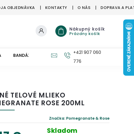
JA OBJEDNÁVKA
KONTAKTY
O NÁS
DOPRAVA A PLA
Nákupný košík
Prázdny košík
+421 907 060
A
BANDÁŽE, ORTÉZY
ZDRAVÉ HUBY
PRE DETI
776
NÉ TELOVÉ MLIEKO
EGRANATE ROSE 200ML
Značka:
Pomegranate & Rose
Skladom