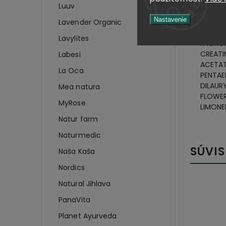
ALCOHO
Luuv
PETROL
Nastavenie
Lavender Organic
HYDROX
COPOLY
Lavylites
HYDROX
CREATI
Labesi
ACETAT
La Oca
PENTAE
DILAUR
Mea natura
FLOWER
MyRose
LIMONE
Natur farm
Naturmedic
SÚVIS
Naša Kaša
Nordics
Natural Jihlava
PanaVita
Planet Ayurveda