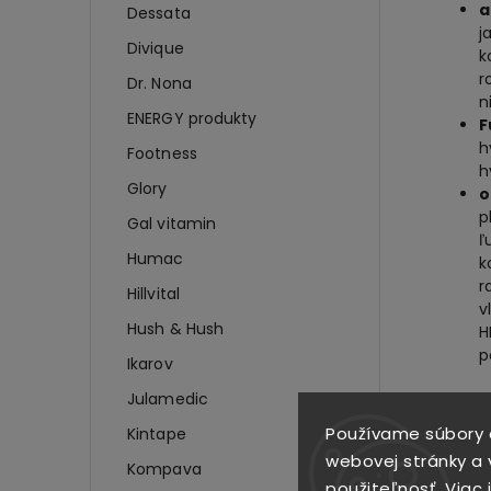
a
Dessata
j
Divique
k
r
Dr. Nona
n
ENERGY produkty
F
h
Footness
h
Glory
o
p
Gal vitamin
ľ
Humac
k
r
Hillvital
v
Hush & Hush
H
p
Ikarov
Julamedic
Zlože
Používame súbory 
Kintape
AQUA G
webovej stránky a v
Kompava
MYRIST
použiteľnosť.
Viac 