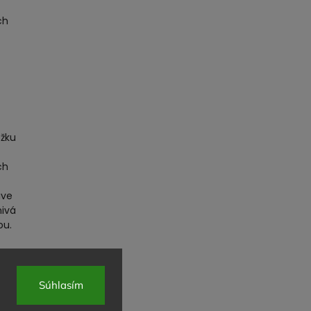
ch
ožku
ch
ive
nivá
ou.
YL
Súhlasím