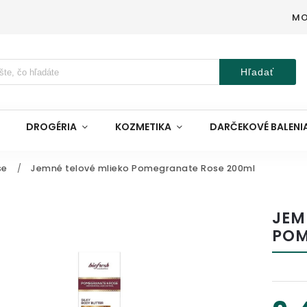
MO
Hľadať
DROGÉRIA
KOZMETIKA
DARČEKOVÉ BALENI
se
/
Jemné telové mlieko Pomegranate Rose 200ml
JEM
POM