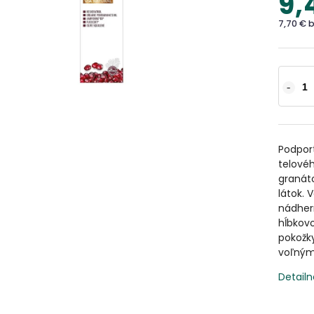
9,
7,70 € 
Podpor
telové
granáto
látok. 
nádher
hĺbkovo
pokožk
voľnými
Detailn