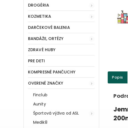
DROGÉRIA
KOZMETIKA
DARČEKOVÉ BALENIA
BANDÁŽE, ORTÉZY
ZDRAVÉ HUBY
PRE DETI
KOMPRESNÉ PANČUCHY
Popis
OVERENÉ ZNAČKY
Finclub
Podr
Aunity
Jemn
Športová výživa od ASL
200
Medik8