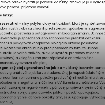
elové mlieko hydratuje pokožku do hĺbky, zmäkčuje ju a vyživuj
áva pokožku príjemne voňavú.
e látky:
esveratrol
- silný polyfenolový antioxidant, ktorý je syntetizova
adom rastlín, aby sa chránili pred stresom spôsobeným agresor
ivotného prostredia a patogénnymi mikroorganizmami.
Účinnosť
esveratrolu je spôsobená jeho schopnosťou prenikať cez kožnú
ariéru a poskytovať komplexné biologicky aktívne pôsobenie.
reukázateľne chráni bunky pred poškodením tým, že účinne
eutralizuje voľné radikály, aktivuje syntézu proteínov mladosti
sirtuínov) a kolagénu, má protizápalové a antimikrobiálne
lastnosti, vyrovnáva tón pleti,
rganický olej z granátového jablka
– získaný lisovaním semi
lodov granátového jablka za studena. Olej je nepostrádateľným
omocníkom pri ochrane pokožky pred voľnými radikálmi a stre
pôsobeným negatívnymi účinkami UV žiarenia a znečistenia. Vy
bsah vzácnej omega-5 kyseliny púnovej prispieva k výnimočný
lastnostiam oleja z granátového jablka - pôsobí upokojujúco,
apomáha rýchlej obnove pokožky tým, že ju upokojuje, vyhladzuj
jemňuje,