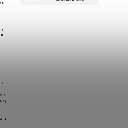
e a
ný
mi
en
som
soký
m
e a