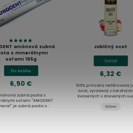
DENT aniónová zubná
Jablčný ocot
sta s minerálnymi
soľami 165g
Detail
Do košíka
6,32 €
6,50 €
100% prírodný nefiltrovaný 
ocot, vyrobený z čerstvých 
niónová zubná pasta s
kvasených v drevených su
rálnymi soľami "ANIODENT
Nepasterizovaný produkt
neral" je zubná pasta s
500ml
jedinečným...