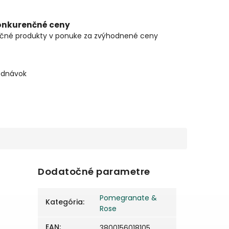
onkurenčné ceny
čné produkty v ponuke za zvýhodnené ceny
ednávok
Dodatočné parametre
Pomegranate &
Kategória
:
Rose
EAN
:
3800156018105