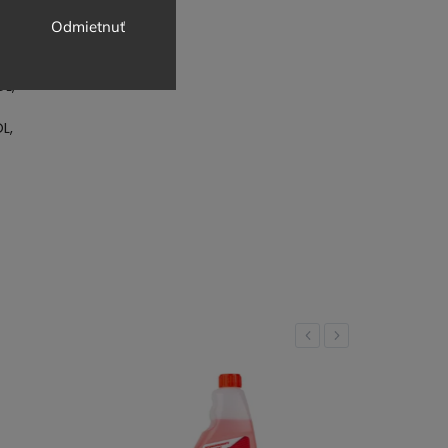
Odmietnuť
L,
L,
Previous
Next