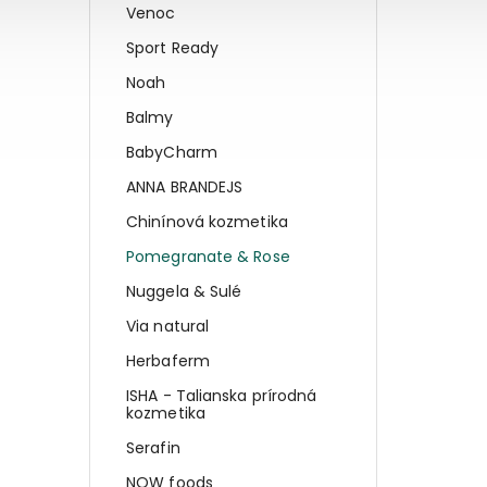
Venoc
Sport Ready
Noah
Balmy
BabyCharm
ANNA BRANDEJS
Chinínová kozmetika
Pomegranate & Rose
Nuggela & Sulé
Via natural
Herbaferm
ISHA - Talianska prírodná
kozmetika
Serafin
NOW foods