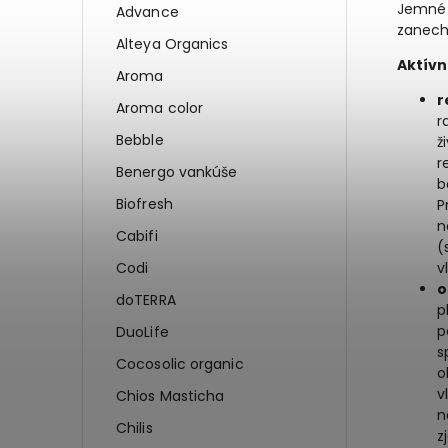
Jemné t
Advance
zanech
Alteya Organics
Aktívn
Aroma
r
Aroma color
r
Bebble
ž
r
Benergo vankúše
b
Biofresh
P
n
Cabifi
(
Codi
v
o
doTERRA
p
p
DuoLife
s
Cocosolic organic
o
v
Chios Masticha
n
Chilis
z