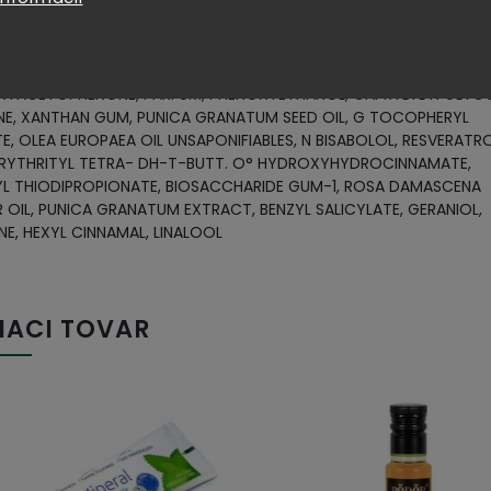
L, CAPRYLIC/CAPRIC TRIGLYCERIDE, C12-13 ALK 8 LACTATE,
ATUM, BUTYROSPERMUM PARKII BUTTER, SORBITOL DIMETHICONE,
YETHYL ACRYLATE/SODIUM ACRYLOYLDIMETHYL O TAURATE
MER, HYDROGENATED OLIVE OIL DECK ESTERS, "
YACETOPHENONE, PARFUM, PHENOXYETHANOL, CAPRYLYL N GLYCO
NE, XANTHAN GUM, PUNICA GRANATUM SEED OIL, G TOCOPHERYL
E, OLEA EUROPAEA OIL UNSAPONIFIABLES, N BISABOLOL, RESVERATRO
RYTHRITYL TETRA- DH-T-BUTT. O° HYDROXYHYDROCINNAMATE,
YL THIODIPROPIONATE, BIOSACCHARIDE GUM-1, ROSA DAMASCENA
 OIL, PUNICA GRANATUM EXTRACT, BENZYL SALICYLATE, GERANIOL,
NE, HEXYL CINNAMAL, LINALOOL
IACI TOVAR