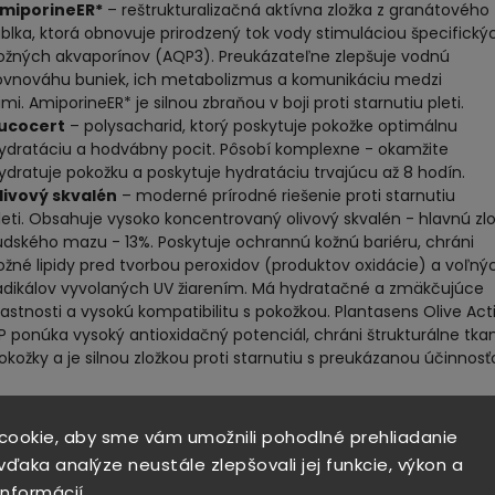
miporineER*
– reštrukturalizačná aktívna zložka z granátového
ablka, ktorá obnovuje prirodzený tok vody stimuláciou špecifický
ožných akvaporínov (AQP3). Preukázateľne zlepšuje vodnú
ovnováhu buniek, ich metabolizmus a komunikáciu medzi
imi. AmiporineER* je silnou zbraňou v boji proti starnutiu pleti.
ucocert
– polysacharid, ktorý poskytuje pokožke optimálnu
ydratáciu a hodvábny pocit. Pôsobí komplexne - okamžite
ydratuje pokožku a poskytuje hydratáciu trvajúcu až 8 hodín.
livový skvalén
– moderné prírodné riešenie proti starnutiu
leti. Obsahuje vysoko koncentrovaný olivový skvalén - hlavnú zl
udského mazu - 13%. Poskytuje ochrannú kožnú bariéru, chráni
ožné lipidy pred tvorbou peroxidov (produktov oxidácie) a voľný
adikálov vyvolaných UV žiarením. Má hydratačné a zmäkčujúce
lastnosti a vysokú kompatibilitu s pokožkou. Plantasens Olive Act
P ponúka vysoký antioxidačný potenciál, chráni štrukturálne tka
okožky a je silnou zložkou proti starnutiu s preukázanou účinnosť
nie
cookie, aby sme vám umožnili pohodlné prehliadanie
LYCERYL STEARATE CITRATE, SOPENTYLDIOL, GLYCERIN, E' ISOPROP
ďaka analýze neustále zlepšovali jej funkcie, výkon a
ATE, GLYCERYL STEARATE, CYCLOPENTASILOXANE, N CETEARYL
informácií