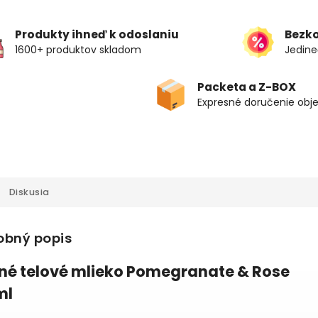
Produkty ihneď k odoslaniu
Bezk
1600+ produktov skladom
Jedine
Packeta a Z-BOX
Expresné doručenie obj
Diskusia
obný popis
é telové mlieko Pomegranate & Rose
ml