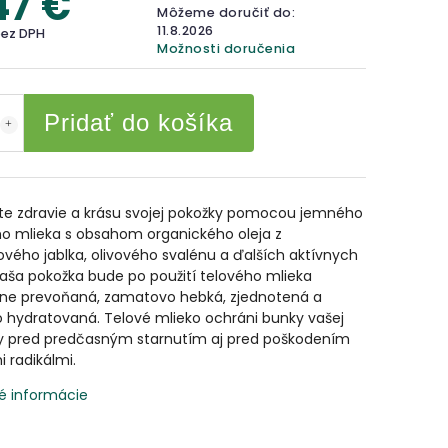
47 €
Môžeme doručiť do:
11.8.2026
bez DPH
Možnosti doručenia
Pridať do košíka
te zdravie a krásu svojej pokožky pomocou jemného
ho mlieka s obsahom organického oleja z
vého jablka, olivového svalénu a ďalších aktívnych
Vaša pokožka bude po použití telového mlieka
ne prevoňaná, zamatovo hebká, zjednotená a
 hydratovaná. Telové mlieko ochráni bunky vašej
y pred predčasným starnutím aj pred poškodením
 radikálmi.
é informácie